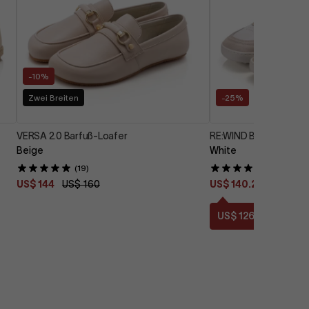
-10%
Zwei Breiten
-25%
VERSA 2.0 Barfuß-Loafer
RE:WIND Barfußsneake
Beige
White
(19)
(33)
US$ 144
US$ 160
US$ 140.25
US$ 187
US$ 126.23
mit Cod