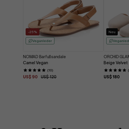
-25%
Neu
Veganleder
Veganled
NOMAD Barfußsandale
ORCHID GLAM
Camel Vegan
Beige Velvet
(10)
US$ 90
US$ 120
US$ 180