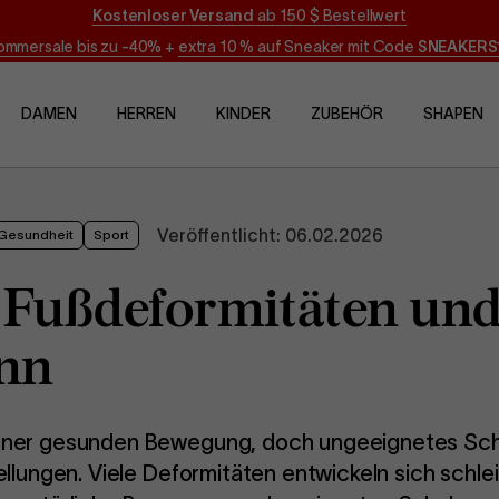
Kostenloser Versand
ab 150 $ Bestellwert
ommersale bis zu -40%
+
extra 10 % auf Sneaker mit Code
SNEAKERS
DAMEN
HERREN
KINDER
ZUBEHÖR
SHAPEN
Veröffentlicht:
06.02.2026
Gesundheit
Sport
n Fußdeformitäten und
ann
einer gesunden Bewegung, doch ungeeignetes Sch
tellungen. Viele Deformitäten entwickeln sich schl