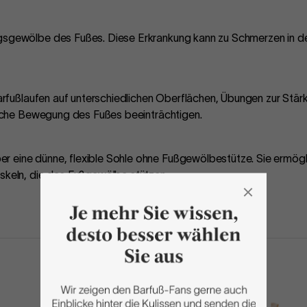
gsgewölbe des Fußes. Diese Erkrankung kann zu Schmerzen in de
 Barfußlaufen auf unterschiedlichen Oberflächen, Übungen zur St
rliche Bewegung des Fußes beeinträchtigen.
r eine dünne, flexible Sohle ohne Fußgewölbestütze. Sie ermögli
uskeln, die das Fußgewölbe stützen.