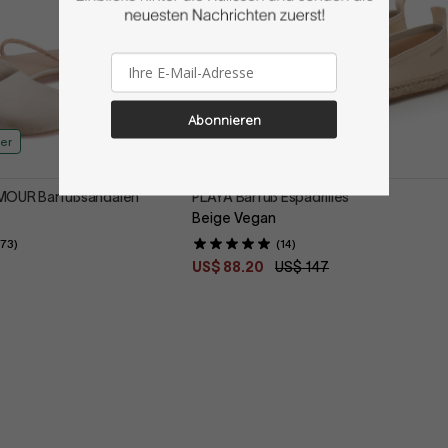
-40%
Veganleder
Abonnieren
er
Zwei Breiten
OUR Barfußsandalen
PLAYA Barfuß Espadrilles
Beige Vegan
(73)
(14)
US$ 88.20
US$ 147