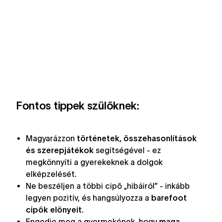
Fontos tippek szülőknek:
Magyarázzon
történetek, összehasonlítások
és szerepjátékok
segítségével - ez
megkönnyíti a gyerekeknek a dolgok
elképzelését.
Ne beszéljen a többi cipő „hibáiról” - inkább
legyen pozitív, és hangsúlyozza a
barefoot
cipők előnyeit
.
Engedje meg a gyermekének, hogy
maga