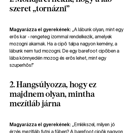
szeret „tornázni”
Magyarázza el gyerekének:
„A lábunk olyan, mint egy
erős kar - rengeteg izommal rendelkezik, amelyek
mozogni akarnak. Ha a cipő talpa nagyon kemény, a
lábunk nem tud mozogni. De egy barefoot cipőben a
lába könnyedén mozog és erős lehet, mint egy
szuperhős!”
2. Hangsúlyozza, hogy ez
majdnem olyan, mintha
mezítláb járna
Magyarázza el gyerekének:
„Emlékszel, milyen jó
érzés mezítláb futni a fűben? A barefoot cipők nagyon