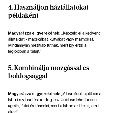
4. Használjon háziállatokat
példaként
Magyarázza el gyerekének:
„Képzeld el a kedvenc
állataidat - macskákat, kutyákat vagy majmokat.
Mindannyian mezítláb futnak, mert így érzik a
legjobban a talajt.”
5. Kombinálja mozgással és
boldogsággal
Magyarázza el gyerekének:
„A barefoot cipőben a
lábad szabad és boldog lesz. Jobban lehet benne
ugrálni, futni és táncolni, mert a lábad azt teszi, amit
akar!"