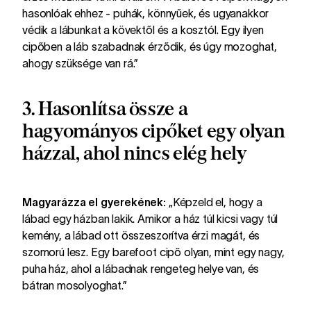
hasonlóak ehhez - puhák, könnyűek, és ugyanakkor
védik a lábunkat a kövektől és a kosztól. Egy ilyen
cipőben a láb szabadnak érződik, és úgy mozoghat,
ahogy szüksége van rá.”
3. Hasonlítsa össze a
hagyományos cipőket egy olyan
házzal, ahol nincs elég hely
Magyarázza el gyerekének:
„Képzeld el, hogy a
lábad egy házban lakik. Amikor a ház túl kicsi vagy túl
kemény, a lábad ott összeszorítva érzi magát, és
szomorú lesz. Egy barefoot cipő olyan, mint egy nagy,
puha ház, ahol a lábadnak rengeteg helye van, és
bátran mosolyoghat.”