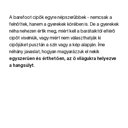
A barefoot cipők egyre népszerűbbek - nemcsak a
felnőttek, hanem a gyerekek körében is. De a gyerekek
néha nehezen értik meg, miért kell a barátaiktól eltérő
cipőt viselniük, vagy miért nem választhatják ki
cipőjüket pusztán a szín vagy a kép alapján. Íme
néhány javaslat, hogyan magyarázzuk el nekik
egyszerűen és érthetően, az ő világukra helyezve
a hangsúlyt
.