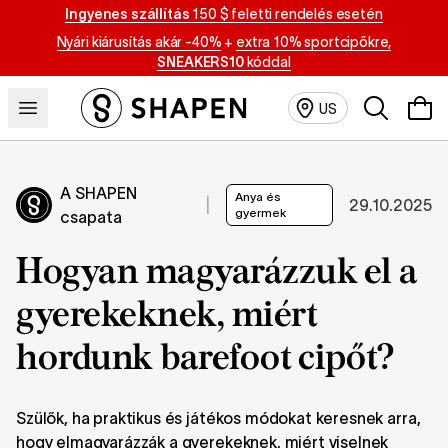
Ingyenes szállítás
150 $ feletti rendelés esetén
Nyári kiárusítás akár -40%
+
extra 10% sportcipőkre,
SNEAKERS10
kóddal
Keresés
US
A SHAPEN
Anya és
|
29.10.2025
gyermek
csapata
Hogyan magyarázzuk el a
gyerekeknek, miért
hordunk barefoot cipőt?
Szülők, ha praktikus és játékos módokat keresnek arra,
hogy elmagyarázzák a gyerekeknek, miért viselnek