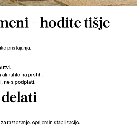
meni - hodite tišje
ko pristajanja.
utvi.
ali rahlo na prstih.
, ne s podplati.
 delati
a raztezanje, oprijem in stabilizacijo.