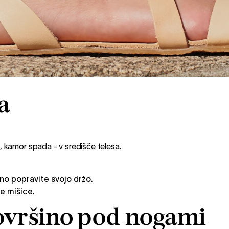
na
, kamor spada - v središče telesa.
o popravite svojo držo.
ke mišice.
površino pod nogami