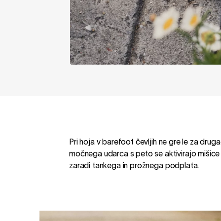
Pri hoja v barefoot čevljih ne gre le za dr
močnega udarca s peto se aktivirajo mišice i
zaradi tankega in prožnega podplata.