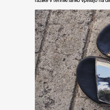
razlike v tehniki lahko vplivajo na 