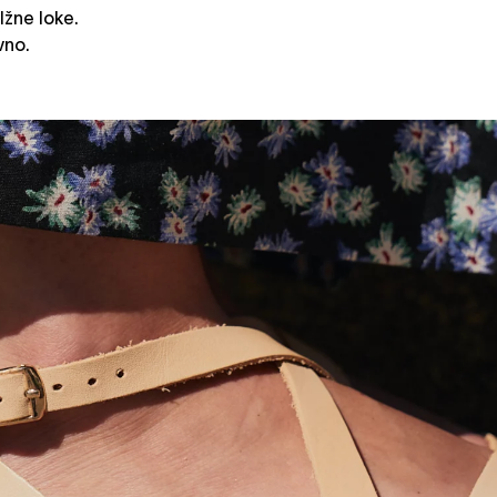
lžne loke.
vno.