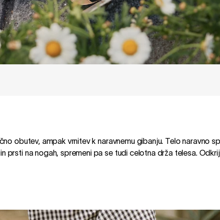
ugačno obutev, ampak vrnitev k naravnemu gibanju. Telo naravno s
n prsti na nogah, spremeni pa se tudi celotna drža telesa. Odkri