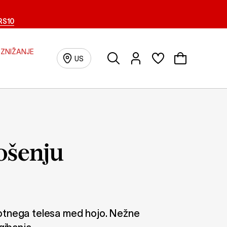
RS10
ZNIŽANJE
Išči
Prijava/registracija
US
ošenju
lotnega telesa med hojo. Nežne