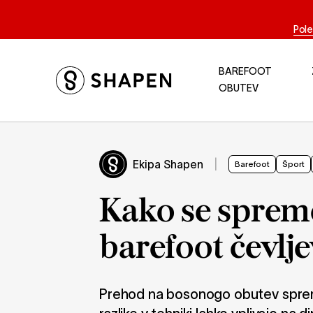
Pole
BAREFOOT
OBUTEV
Ekipa Shapen
|
Barefoot
Šport
Kako se spreme
barefoot čevlj
Prehod na bosonogo obutev spreme