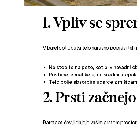
1. Vpliv se spre
V barefoot obutvi telo naravno popravi tehni
Ne stopite na peto, kot bi v navadni ob
Pristanete mehkeje, na sredini stopala 
Telo bolje absorbira udarce z mišicami
2. Prsti začnejo
Barefoot čevlji dajejo vašim prstom prostor z