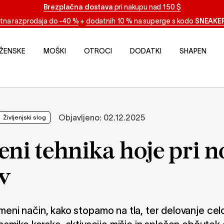
Brezplačna dostava
pri nakupu nad 150 $
tna razprodaja do -40 %
+
dodatnih 10 % na superge s kodo
SNEAKE
ŽENSKE
MOŠKI
OTROCI
DODATKI
SHAPEN
Objavljeno:
02.12.2025
Življenjski slog
ni tehnika hoje pri n
ev
ni način, kako stopamo na tla, ter delovanje ce