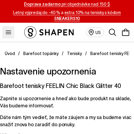
Doprava zadarmo
pri objednávke nad 150 $
Letný výpredaj do -40 %
a
extra 10% na tenisky s kódom
SNEAKERS10
Vyhľadávan
US
Úvod
Barefoot topánky
Tenisky
Barefoot tenisky FEELI
Nastavenie upozornenia
Barefoot tenisky FEELIN Chic Black Glitter 40
Zapnite si upozornenie a hneď ako bude produkt na sklade,
Vás budeme informovať.
Dáte nám tým vedieť, že máte záujem a my sa budeme viac
snažiť znova ho zaradiť do ponuky.