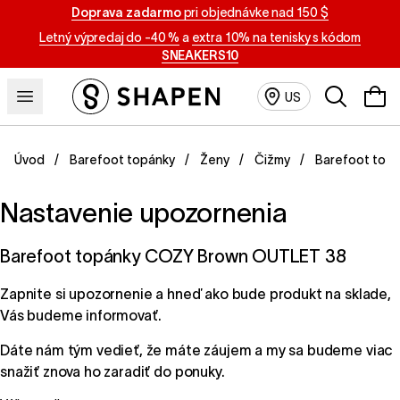
Doprava zadarmo
pri objednávke nad 150 $
Letný výpredaj do -40 %
a
extra 10% na tenisky s kódom
SNEAKERS10
Vyhľadávan
US
Úvod
Barefoot topánky
Ženy
Čižmy
Barefoot top
Nastavenie upozornenia
Barefoot topánky COZY Brown OUTLET 38
Zapnite si upozornenie a hneď ako bude produkt na sklade,
Vás budeme informovať.
Dáte nám tým vedieť, že máte záujem a my sa budeme viac
snažiť znova ho zaradiť do ponuky.