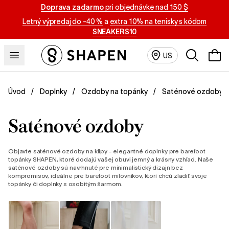
Doprava zadarmo
pri objednávke nad 150 $
Letný výpredaj do -40 %
a
extra 10% na tenisky s kódom
SNEAKERS10
Vyhľadávan
US
Saténové ozdoby
Úvod
Doplnky
Ozdoby na topánky
Saténové ozdoby
Objavte saténové ozdoby na klipy - elegantné doplnky pre barefoot
topánky SHAPEN, ktoré dodajú vašej obuvi jemný a krásny vzhľad. Naše
saténové ozdoby sú navrhnuté pre minimalistický dizajn bez
kompromisov, ideálne pre barefoot milovníkov, ktorí chcú zladiť svoje
topánky či doplnky s osobitým šarmom.