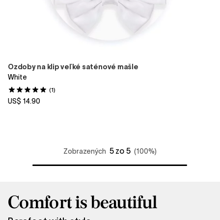
Ozdoby na klip veľké saténové mašle
White
(1)
US$ 14.90
5 zo 5
Zobrazených
(100%)
Comfort is beautiful