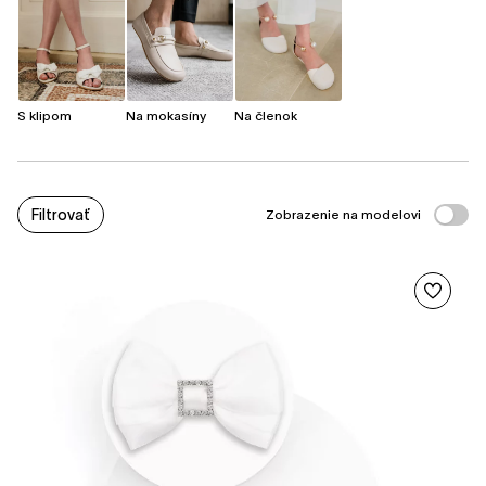
S klipom
Na mokasíny
Na členok
Filtrovať
Zobrazenie na modelovi