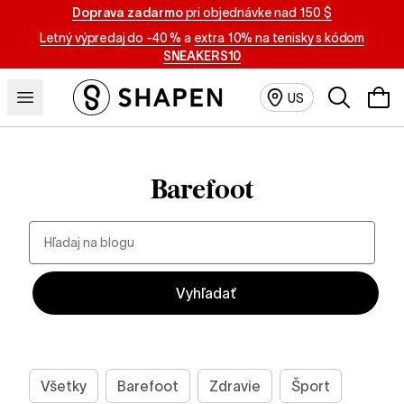
Doprava zadarmo
pri objednávke nad 150 $
Letný výpredaj do -40 %
a
extra 10% na tenisky s kódom
SNEAKERS10
Vyhľadávan
US
Barefoot
Všetky
Barefoot
Zdravie
Šport