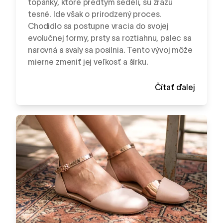
topánky, ktoré predtým sedeli, sú zrazu
tesné. Ide však o prirodzený proces.
Chodidlo sa postupne vracia do svojej
evolučnej formy, prsty sa roztiahnu, palec sa
narovná a svaly sa posilnia. Tento vývoj môže
mierne zmeniť jej veľkosť a šírku.
Čítať ďalej