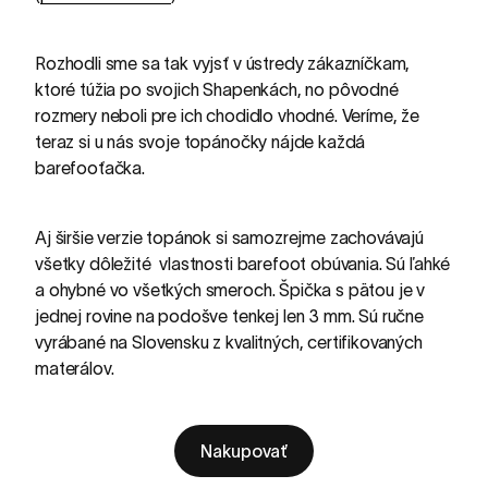
Rozhodli sme sa tak vyjsť v ústredy zákazníčkam,
ktoré túžia po svojich Shapenkách, no pôvodné
rozmery neboli pre ich chodidlo vhodné. Veríme, že
teraz si u nás svoje topánočky nájde každá
barefooťačka.
Aj širšie verzie topánok si samozrejme zachovávajú
všetky dôležité
vlastnosti
barefoot obúvania. Sú ľahké
a ohybné vo všetkých smeroch. Špička s pätou je v
jednej rovine na
podošve tenkej len 3 mm
. Sú ručne
vyrábané na Slovensku z kvalitných, certifikovaných
materálov.
Nakupovať