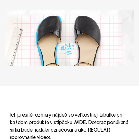
Ich presné rozmery nájdeš vo veľkostnej tabuľke pri
každom produkte v stĺpčeku WIDE. Doteraz ponúkaná
šírka bude naďalej označovaná ako REGULAR
(
porovnanie video
).