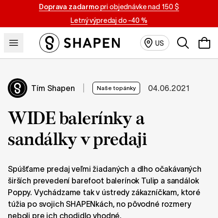
Doprava zadarmo
pri objednávke nad 150 $
Letný výpredaj do -40 %
Vyhľadávan
US
Tím Shapen
|
04.06.2021
Naše topánky
WIDE balerínky a
sandálky v predaji
Spúšťame predaj veľmi žiadaných a dlho očakávaných
širších prevedení barefoot balerínok Tulip a sandálok
Poppy. Vychádzame tak v ústredy zákazníčkam, ktoré
túžia po svojich SHAPENkách, no pôvodné rozmery
neboli pre ich chodidlo vhodné.