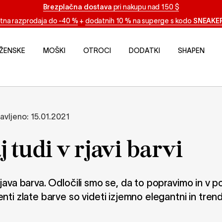
Brezplačna dostava
pri nakupu nad 150 $
tna razprodaja do -40 %
+
dodatnih 10 % na superge s kodo
SNEAKE
ŽENSKE
MOŠKI
OTROCI
DODATKI
SHAPEN
avljeno:
15.01.2021
j tudi v rjavi barvi
rjava barva. Odločili smo se, da to popravimo in v
nti zlate barve so videti izjemno elegantni in trend