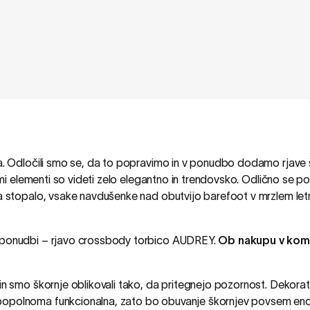
va. Odločili smo se, da to popravimo in v ponudbo dodamo rjave 
timi elementi so videti zelo elegantno in trendovsko. Odlično se p
pa stopalo, vsake navdušenke nad obutvijo barefoot v mrzlem le
i ponudbi – rjavo crossbody torbico AUDREY.
Ob nakupu v kom
in smo škornje oblikovali tako, da pritegnejo pozornost. Dekorat
popolnoma funkcionalna, zato bo obuvanje škornjev povsem enos