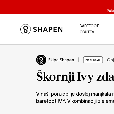
Pole
BAREFOOT
OBUTEV
Ekipa Shapen
|
Obj
Naši čevlji
Škornji Ivy zda
V naši ponudbi je doslej manjkala 
barefoot IVY. V kombinaciji z eleme