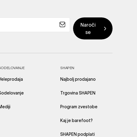
SODELOVANJE
SHAPEN
Veleprodaja
Najbolj prodajano
Sodelovanje
Trgovina SHAPEN
Mediji
Program zvestobe
Kaj je barefoot?
SHAPEN podplati