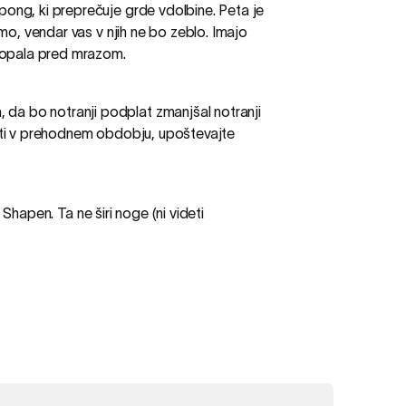
pong, ki preprečuje grde vdolbine. Peta je
mo, vendar vas v njih ne bo zeblo. Imajo
stopala pred mrazom.
, da bo notranji podplat zmanjšal notranji
nositi v prehodnem obdobju, upoštevajte
 Shapen. Ta ne širi noge (ni videti