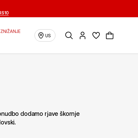
RS10
ZNIŽANJE
Išči
Prijava/registracija
US
 ponudbo dodamo rjave škornje
ovski.