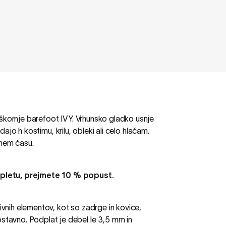
škornje barefoot IVY. Vrhunsko gladko usnje
odajo h kostimu,
krilu, obleki
ali celo hlačam
.
tnem času.
pletu, prejmete 10 % popust.
ivnih elementov, kot so zadrge in kovice,
tavno. Podplat je debel le 3,5 mm in