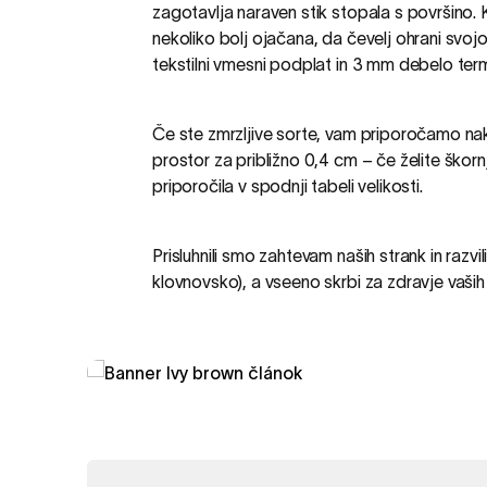
zagotavlja naraven stik stopala s površino.
nekoliko bolj ojačana, da čevelj ohrani svoj
tekstilni vmesni podplat in 3 mm debelo ter
Če ste zmrzljive sorte, vam priporočamo n
prostor za približno 0,4 cm – če želite škorn
priporočila v spodnji tabeli velikosti.
Prisluhnili smo zahtevam naših strank in razvil
klovnovsko), a vseeno skrbi za zdravje vaših