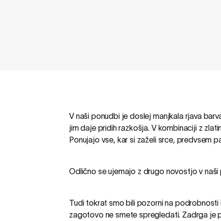
V naši ponudbi je doslej manjkala rjava bar
jim daje pridih razkošja. V kombinaciji z zla
Ponujajo vse, kar si zaželi srce, predvsem 
Odlično se ujemajo z drugo novostjo v naš
Tudi tokrat smo bili pozorni na podrobnosti 
zagotovo ne smete spregledati. Zadrga je 