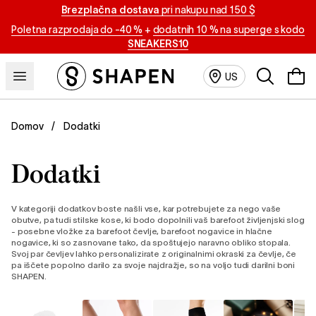
Brezplačna dostava
pri nakupu nad 150 $
Poletna razprodaja do -40 %
+
dodatnih 10 % na superge s kodo
SNEAKERS10
Išči
US
Dodatki
Domov
Dodatki
V kategoriji dodatkov boste našli vse, kar potrebujete za nego vaše
obutve, pa tudi stilske kose, ki bodo dopolnili vaš barefoot življenjski slog
- posebne vložke za barefoot čevlje, barefoot nogavice in hlačne
nogavice, ki so zasnovane tako, da spoštujejo naravno obliko stopala.
Svoj par čevljev lahko personalizirate z originalnimi okraski za čevlje, če
pa iščete popolno darilo za svoje najdražje, so na voljo tudi darilni boni
SHAPEN.