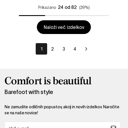
24 od 82
Prikazano
(29%)
Naloži več izdelkov
1
2
3
4
Comfort is beautiful
Barefoot with style
Ne zamudite odličnih popustov, akcij in novih izdelkov. Naročite
se na naše novice!