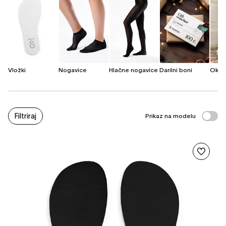
Vložki
Nogavice
Hlačne nogavice
Darilni boni
Okra
Filtriraj
Prikaz na modelu