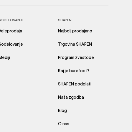
SODELOVANJE
SHAPEN
Veleprodaja
Najbolj prodajano
Sodelovanje
Trgovina SHAPEN
Mediji
Program zvestobe
Kaj je barefoot?
SHAPEN podplati
Naša zgodba
Blog
O nas