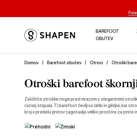
Pole
BAREFOOT
OBUTEV
Otroški bare
Domov
Barefoot obutev
Otroci
Otroški barefoot škornj
Zaščitite otroške noge pred mrazom z elegantnimi otroški
razvoj stopala. Ti barefoot čevlji so lahki in gibljivi, kar
kroj v predelu prstov zagotavlja veliko prostora za prste 