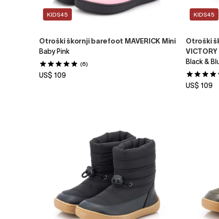
KIDS45
KIDS45
Otroški škornji barefoot MAVERICK Mini
Otroški š
Baby Pink
VICTORY 
Black & Bl
(6)
US$ 109
US$ 109