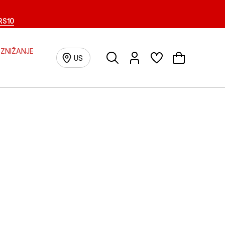
RS10
ZNIŽANJE
Išči
Prijava/registracija
US