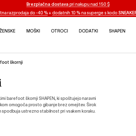
Brezplačna dostava
pri nakupu nad 150 $
tna razprodaja do -40 %
+
dodatnih 10 % na superge s kodo
SNEAKE
ŽENSKE
MOŠKI
OTROCI
DODATKI
SHAPEN
foot škornji
i
mi barefoot škornji SHAPEN, ki spoštujejo naravni
 otrokom omogoča prosto gibanje brez omejitev. Širok
in spodbuja ustrezno stabilnost pri vsakem koraku.