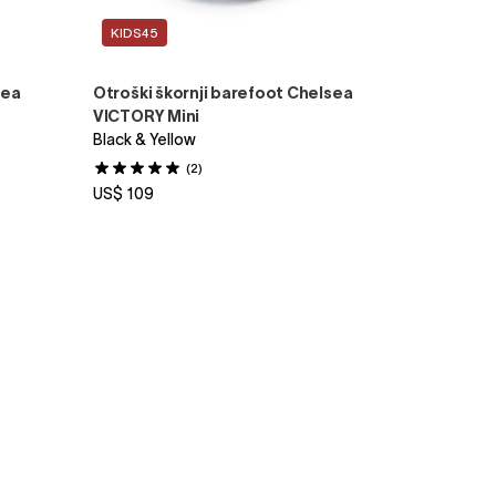
KIDS45
sea
Otroški škornji barefoot Chelsea
VICTORY Mini
Black & Yellow
(2)
US$ 109