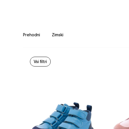
Prehodni
Zimski
Vsi filtri