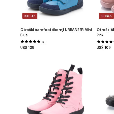
KIDS45
KIDS45
Otroški barefoot škornji URBANEER Mini
Otroški š
Blue
Pink
(7)
US$ 109
US$ 109