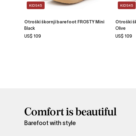
KIDS45
KIDS45
Otroški škornji barefoot FROSTY Mini
Otroški š
Black
Olive
US$ 109
US$ 109
Comfort is beautiful
Barefoot with style