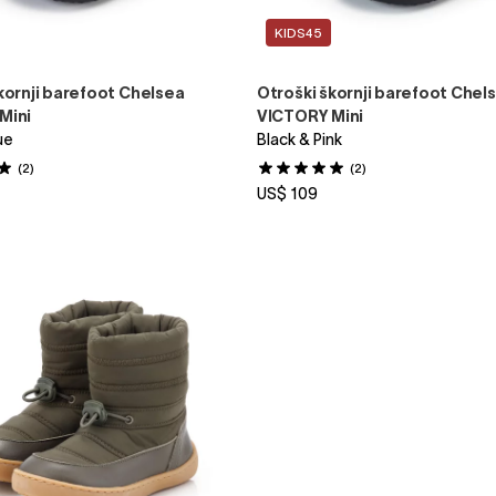
KIDS45
kornji barefoot Chelsea
Otroški škornji barefoot Chel
Mini
VICTORY Mini
ue
Black & Pink
(2)
(2)
US$ 109