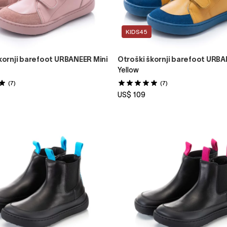
KIDS45
kornji barefoot URBANEER Mini
Otroški škornji barefoot URBA
Yellow
(7)
(7)
US$ 109