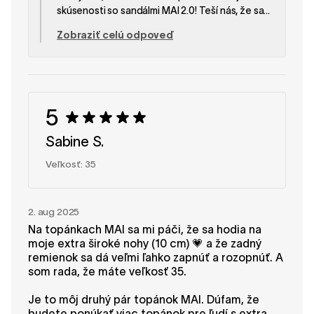
skúsenosti so sandálmi MAI 2.0! Teší nás, že sa
vám páči ich vzhľad, ako sedia a ako skvele
Zobraziť celú odpoveď
dopĺňajú vaše outfity. Vážime si vašu spätnú
väzbu týkajúcu sa oddeľovača prstov a pocitu
tepla počas horúcich dní. Pohodlie je veľmi
individuálna záležitosť a chápeme, že tieto
aspekty môžu ovplyvniť celkový dojem z
5
nosenia. Vaše pripomienky postúpime nášmu
produktovému tímu, pretože neustále hľadáme
Sabine S.
spôsoby, ako vylepšiť naše dizajny. Ešte raz vám
ďakujeme za vašu podporu a za to, že ste si
Veľkosť: 35
našli čas na napísanie recenzie. Tím SHAPEN
2. aug 2025
Na topánkach MAI sa mi páči, že sa hodia na
moje extra široké nohy (10 cm) 💗 a že zadný
remienok sa dá veľmi ľahko zapnúť a rozopnúť. A
som rada, že máte veľkosť 35.
Je to môj druhý pár topánok MAI. Dúfam, že
budete ponúkať viac topánok pre ľudí s extra