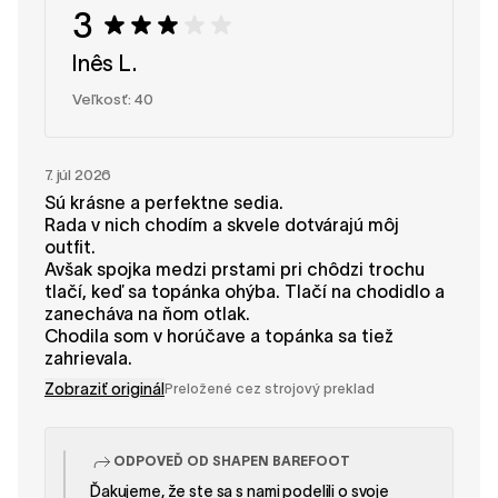
3
Inês L.
Veľkosť: 40
7. júl 2026
Sú krásne a perfektne sedia.
Rada v nich chodím a skvele dotvárajú môj
outfit.
Avšak spojka medzi prstami pri chôdzi trochu
tlačí, keď sa topánka ohýba. Tlačí na chodidlo a
zanecháva na ňom otlak.
Chodila som v horúčave a topánka sa tiež
zahrievala.
Zobraziť originál
Preložené cez strojový preklad
ODPOVEĎ OD SHAPEN BAREFOOT
Ďakujeme, že ste sa s nami podelili o svoje