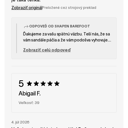
Zobraziť originál
Preložené cez strojový preklad
ODPOVEĎ OD SHAPEN BAREFOOT
Ďakujeme za vašu spätnú väzbu. Teší nás, že sa
vám sandále páčia a že vám podošva vyhovuje.
Mrzí nás, že sa vám remienok medzi prstami zdal
Zobraziť celú odpoveď
na vaše nohy trochu dlhý. Keďže každá noha je
jedinečná, padnutie a pocit z remienka medzi
prstami sa môžu u jednotlivých osôb líšiť. Vážime
si, že ste sa o svoju skúsenosť podelili s nami a s
ostatnými zákazníkmi. Tím SHAPEN
5
Abigail F.
Veľkosť: 39
4. júl 2026