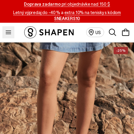
Doprava zadarmo
pri objednávke nad 150 $
Letný výpredaj do -40 %
a
extra 10% na tenisky s kódom
SNEAKERS10
Vyhľadávan
US
-25%