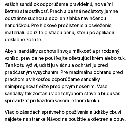
vašich sandálok odporúčame pravidelnú, no veľmi
šetrnú starostlivosť. Prach a bežné nečistoty jemne
odstráňte suchou alebo len zľahka navlhčenou
handričkou. Pre hĺbkové prečistenie a osvieženie
materiálu použite
čistiacu penu
, ktorú po aplikácii
dôkladne zotrite.
Aby si sandálky zachovali svoju mäkkosť a prirodzený
vzhľad, pravidelne používajte
ošetrujúci krém
alebo
tuk
.
Ten kožu vyživí, udrží ju vláčnu a ochráni ju pred
predčasným vysychaním. Pre maximálnu ochranu pred
prachom a vlhkosťou odporúčame sandálky
naimpregnovať
ešte pred prvým nosením. Vaše
sandálky tak zostanú v bezchybnom stave a budú vás
sprevádzať pri každom vašom letnom kroku.
Viac o zásadách správneho používania a údržby obuvi
nájdete na stránke
Návod na použitie a ošetrenie obuvi.