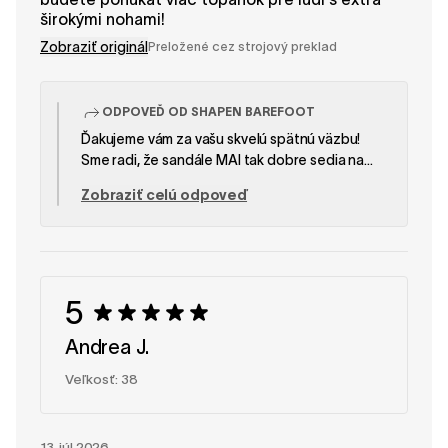
širokými nohami!
Zobraziť originál
Preložené cez strojový preklad
ODPOVEĎ OD SHAPEN BAREFOOT
Ďakujeme vám za vašu skvelú spätnú väzbu!
Sme radi, že sandále MAI tak dobre sedia na
vašich širších nohách a že sa vám páči
Zobraziť celú odpoveď
jednoduché zapínanie na zadnej strane. Vašu
podporu si naozaj veľmi ceníme a dúfame, že
čoskoro prinesieme ešte viac možností pre
širšie nohy! Tím SHAPEN
5
Andrea J.
Veľkosť: 38
13. júl 2026