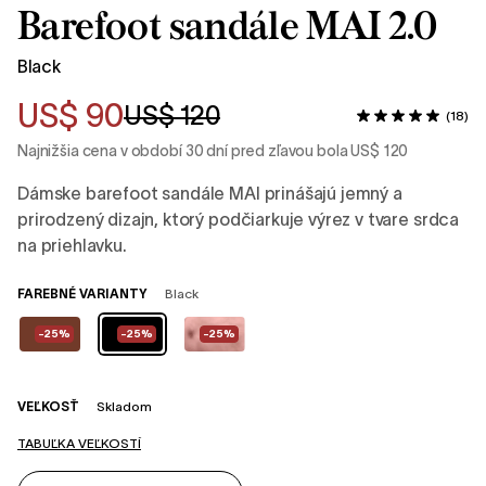
Barefoot sandále MAI 2.0
Black
US$ 90
US$ 120
(18)
Najnižšia cena v období 30 dní pred zľavou bola US$ 120
Dámske barefoot sandále MAI prinášajú jemný a
prirodzený dizajn, ktorý podčiarkuje výrez v tvare srdca
na priehlavku.
FAREBNÉ VARIANTY
Black
-25%
-25%
-25%
VEĽKOSŤ
Skladom
TABUĽKA VEĽKOSTÍ