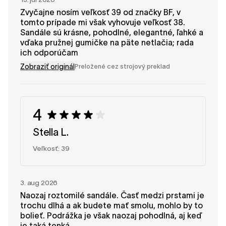
Zvyčajne nosím veľkosť 39 od značky BF, v
tomto prípade mi však vyhovuje veľkosť 38.
Sandále sú krásne, pohodlné, elegantné, ľahké a
vďaka pružnej gumičke na päte netlačia; rada
ich odporúčam
Zobraziť originál
Preložené cez strojový preklad
4
Stella L.
Veľkosť: 39
3. aug 2026
Naozaj roztomilé sandále. Časť medzi prstami je
trochu dlhá a ak budete mať smolu, mohlo by to
bolieť. Podrážka je však naozaj pohodlná, aj keď
je taká tenká.