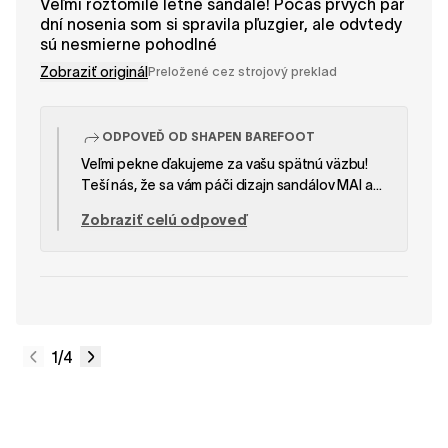
Veľmi roztomilé letné sandále! Počas prvých pár
dní nosenia som si spravila pľuzgier, ale odvtedy
sú nesmierne pohodlné
Zobraziť originál
Preložené cez strojový preklad
ODPOVEĎ OD SHAPEN BAREFOOT
Veľmi pekne ďakujeme za vašu spätnú väzbu!
Teší nás, že sa vám páči dizajn sandálov MAI a
že sa po prvých niekoľkých noseniach stali veľmi
Zobraziť celú odpoveď
pohodlnými. Je nám ľúto, že ste spočiatku mali
pľuzgiere. Niekedy si nové kožené sandále
vyžadujú krátke obdobie na rozchodenie,
počas ktorého sa materiál postupne prispôsobí
tvaru vašich nôh. Ďakujeme, že ste sa s nami
podelili o svoje skúsenosti, a veríme, že si
sandále MAI budete užívať celé leto! Tím
1
/4
SHAPEN