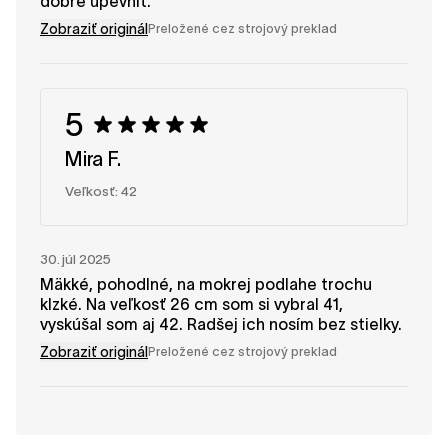
dobre upevniť.
Zobraziť originál
Preložené cez strojový preklad
5
Mira F.
Veľkosť: 42
30. júl 2025
Mäkké, pohodlné, na mokrej podlahe trochu
klzké. Na veľkosť 26 cm som si vybral 41,
vyskúšal som aj 42. Radšej ich nosím bez stielky.
Zobraziť originál
Preložené cez strojový preklad