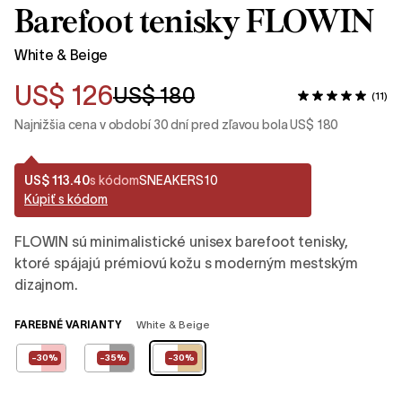
Barefoot tenisky FLOWIN
White & Beige
US$ 126
US$ 180
(11)
Najnižšia cena v období 30 dní pred zľavou bola US$ 180
US$ 113.40
s kódom
SNEAKERS10
Kúpiť s kódom
FLOWIN sú minimalistické unisex barefoot tenisky,
ktoré spájajú prémiovú kožu s moderným mestským
dizajnom.
FAREBNÉ VARIANTY
White & Beige
-30%
-35%
-30%