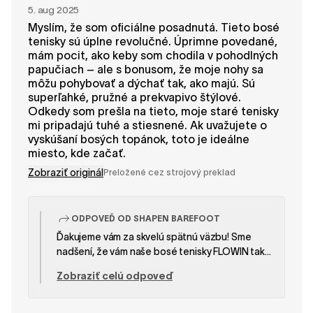
5. aug 2025
Myslím, že som oficiálne posadnutá. Tieto bosé
tenisky sú úplne revolučné. Úprimne povedané,
mám pocit, ako keby som chodila v pohodlných
papučiach – ale s bonusom, že moje nohy sa
môžu pohybovať a dýchať tak, ako majú. Sú
superľahké, pružné a prekvapivo štýlové.
Odkedy som prešla na tieto, moje staré tenisky
mi pripadajú tuhé a stiesnené. Ak uvažujete o
vyskúšaní bosých topánok, toto je ideálne
miesto, kde začať.
Zobraziť originál
Preložené cez strojový preklad
ODPOVEĎ OD SHAPEN BAREFOOT
Ďakujeme vám za skvelú spätnú väzbu! Sme
nadšení, že vám naše bosé tenisky FLOWIN tak
dobre sedia a cítite sa v nich ako v pohodlných
Zobraziť celú odpoveď
papučiach, ktoré zároveň nechávajú vaše nohy
dýchať a pohybovať sa prirodzene. To je presne
náš cieľ! Užite si každý krok a sme radi, že ste s