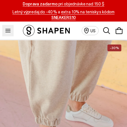
Doprava zadarmo
pri objednávke nad 150 $
Letný výpredaj do -40 %
a
extra 10% na tenisky s kódom
SNEAKERS10
Vyhľadávan
US
-30%