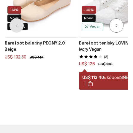
-10%
-30%
Nové
Nové
Dve šírky
Vegan
Barefoot baleríny PEONY 2.0
Barefoot tenisky LOVIN
Beige
Ivory Vegan
US$ 132.30
(2)
US$ 147
US$ 126
US$ 180
US$ 113.40
s kódom
SNEA
|