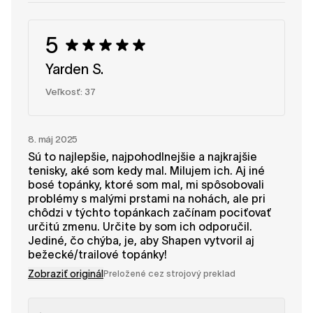
nami na ceste k bosému chôdzi. Tím SHAPEN
5
Yarden S.
Veľkosť: 37
8. máj 2025
Sú to najlepšie, najpohodlnejšie a najkrajšie
tenisky, aké som kedy mal. Milujem ich. Aj iné
bosé topánky, ktoré som mal, mi spôsobovali
problémy s malými prstami na nohách, ale pri
chôdzi v týchto topánkach začínam pociťovať
určitú zmenu. Určite by som ich odporučil.
Jediné, čo chýba, je, aby Shapen vytvoril aj
bežecké/trailové topánky!
Zobraziť originál
Preložené cez strojový preklad