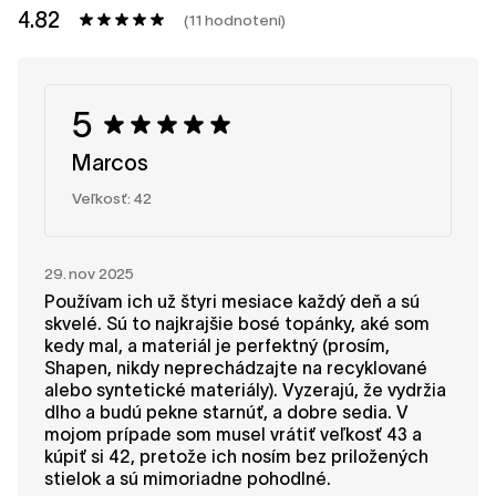
4.82
(11 hodnotení)
5
Marcos
Veľkosť: 42
29. nov 2025
Používam ich už štyri mesiace každý deň a sú
skvelé. Sú to najkrajšie bosé topánky, aké som
kedy mal, a materiál je perfektný (prosím,
Shapen, nikdy neprechádzajte na recyklované
alebo syntetické materiály). Vyzerajú, že vydržia
dlho a budú pekne starnúť, a dobre sedia. V
mojom prípade som musel vrátiť veľkosť 43 a
kúpiť si 42, pretože ich nosím bez priložených
stielok a sú mimoriadne pohodlné.