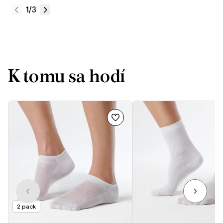
1
/3
K tomu sa hodí
2 pack