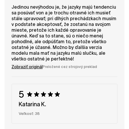
Jedinou nevýhodou je, že jazyky majú tendenciu
sa posúvať von a je trochu otravné ich musieť
stále upravovať; pri dlhých prechádzkach musím
v podstate akceptovať, že zostanú na svojom
mieste, pretože ich každé opravovanie je
únavné. Keď sa to stane, sú o niečo menej
pohodlné, ale odpúšťam to, pretože všetko
ostatné je úžasné. Možno by ďalšia verzia
modelu mala mať na jazyku malú slučku, ale
všetko ostatné je perfektné!
Zobraziť originál
Preložené cez strojový preklad
5
Katarina K.
Veľkosť: 38