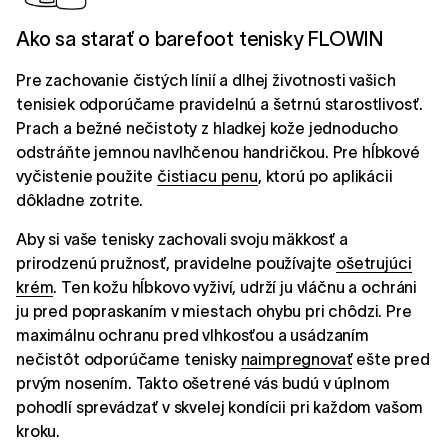
Ako sa starať o barefoot tenisky FLOWIN
Pre zachovanie čistých línií a dlhej životnosti vašich
tenisiek odporúčame pravidelnú a šetrnú starostlivosť.
Prach a bežné nečistoty z hladkej kože jednoducho
odstráňte jemnou navlhčenou handričkou. Pre hĺbkové
vyčistenie použite
čistiacu penu
, ktorú po aplikácii
dôkladne zotrite.
Aby si vaše tenisky zachovali svoju mäkkosť a
prirodzenú pružnosť, pravidelne používajte
ošetrujúci
krém
. Ten kožu hĺbkovo vyživí, udrží ju vláčnu a ochráni
ju pred popraskaním v miestach ohybu pri chôdzi. Pre
maximálnu ochranu pred vlhkosťou a usádzaním
nečistôt odporúčame tenisky
naimpregnovať
ešte pred
prvým nosením. Takto ošetrené vás budú v úplnom
pohodlí sprevádzať v skvelej kondícii pri každom vašom
kroku.