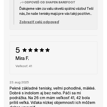
ODPOVEĎ OD SHAPEN BAREFOOT
Ďakujeme vám za vašu skvelú spätnú väzbu! Teší
nás, že naše tenisky majú pre vás taký pozitívny
význam. Váš návrh týkajúci sa bežeckých a
Zobraziť celú odpoveď
trailových topánok je zaujímavý – určite ho
vezmeme do úvahy. Ďakujeme, že ste nás
odporučili! — Tím SHAPEN
5
Mira F.
Veľkosť: 41
23. aug 2025
Pekné základné tenisky, veľmi pohodlné, mäkké.
Dobré s indolom aj bez neho. Páči sa mi
podrážka. Na 26 cm mám veľkosť 41, 42 bola
príliš veľká. Vďaka nízkej objemnosti ich môžem