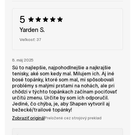
nami na ceste k bosému chôdzi. Tím SHAPEN
5
Yarden S.
Veľkosť: 37
8. máj 2025
Sú to najlepšie, najpohodlnejšie a najkrajšie
tenisky, aké som kedy mal. Milujem ich. Aj iné
bosé topánky, ktoré som mal, mi spôsobovali
problémy s malými prstami na nohách, ale pri
chôdzi v týchto topánkach začínam pociťovať
určitú zmenu. Určite by som ich odporučil.
Jediné, čo chýba, je, aby Shapen vytvoril aj
bežecké/trailové topánky!
Zobraziť originál
Preložené cez strojový preklad