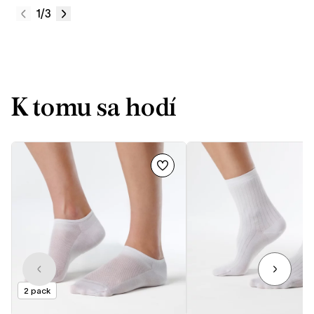
1
/3
K tomu sa hodí
2 pack