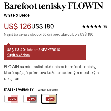
Barefoot tenisky FLOWIN
White & Beige
US$ 126
US$ 180
(11)
Najnižšia cena v období 30 dní pred zľavou bola US$ 180
US$ 113.40
s kódom
SNEAKERS10
Kúpiť s kódom
FLOWIN sú minimalistické unisex barefoot tenisky,
ktoré spájajú prémiovú kožu s moderným mestským
dizajnom.
FAREBNÉ VARIANTY
White & Beige
-30%
-35%
-30%