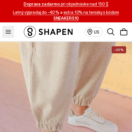
Doprava zadarmo
pri objednávke nad 150 $
Letný výpredaj do -40 %
a
extra 10% na tenisky s kódom
SNEAKERS10
Vyhľadávan
US
-30%