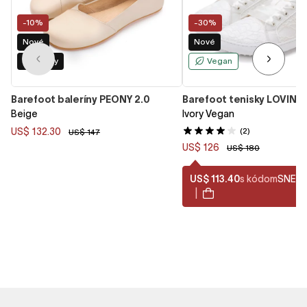
-10%
-30%
Nové
Nové
Dve šírky
Vegan
Barefoot baleríny PEONY 2.0
Barefoot tenisky LOVIN
Beige
Ivory Vegan
US$ 132.30
(2)
US$ 147
US$ 126
US$ 180
US$ 113.40
s kódom
SNEA
|