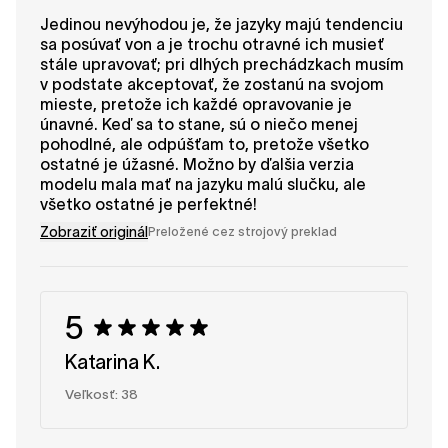
Jedinou nevýhodou je, že jazyky majú tendenciu
sa posúvať von a je trochu otravné ich musieť
stále upravovať; pri dlhých prechádzkach musím
v podstate akceptovať, že zostanú na svojom
mieste, pretože ich každé opravovanie je
únavné. Keď sa to stane, sú o niečo menej
pohodlné, ale odpúšťam to, pretože všetko
ostatné je úžasné. Možno by ďalšia verzia
modelu mala mať na jazyku malú slučku, ale
všetko ostatné je perfektné!
Zobraziť originál
Preložené cez strojový preklad
5
Katarina K.
Veľkosť: 38