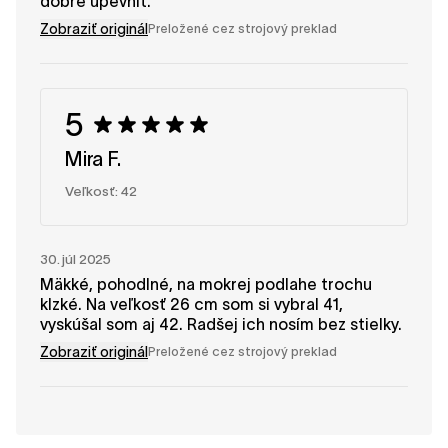
dobre upevniť.
Zobraziť originál
Preložené cez strojový preklad
5
Mira F.
Veľkosť: 42
30. júl 2025
Mäkké, pohodlné, na mokrej podlahe trochu
klzké. Na veľkosť 26 cm som si vybral 41,
vyskúšal som aj 42. Radšej ich nosím bez stielky.
Zobraziť originál
Preložené cez strojový preklad