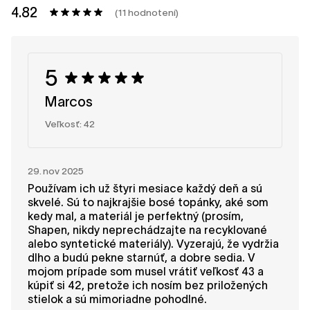
4.82
(11 hodnotení)
5
Marcos
Veľkosť: 42
29. nov 2025
Používam ich už štyri mesiace každý deň a sú
skvelé. Sú to najkrajšie bosé topánky, aké som
kedy mal, a materiál je perfektný (prosím,
Shapen, nikdy neprechádzajte na recyklované
alebo syntetické materiály). Vyzerajú, že vydržia
dlho a budú pekne starnúť, a dobre sedia. V
mojom prípade som musel vrátiť veľkosť 43 a
kúpiť si 42, pretože ich nosím bez priložených
stielok a sú mimoriadne pohodlné.