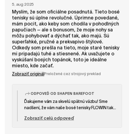
5. aug 2025
Myslím, že som oficiálne posadnutá. Tieto bosé
tenisky sú úplne revolučné. Úprimne povedané,
mám pocit, ako keby som chodila v pohodlných
papučiach – ale s bonusom, že moje nohy sa
môžu pohybovať a dýchať tak, ako majú. Sú
superľahké, pružné a prekvapivo štýlové.
Odkedy som prešla na tieto, moje staré tenisky
mi pripadajú tuhé a stiesnené. Ak uvažujete o
vyskúšaní bosých topánok, toto je ideálne
miesto, kde začať.
Zobraziť originál
Preložené cez strojový preklad
ODPOVEĎ OD SHAPEN BAREFOOT
Ďakujeme vám za skvelú spätnú väzbu! Sme
nadšení, že vám naše bosé tenisky FLOWIN tak
dobre sedia a cítite sa v nich ako v pohodlných
Zobraziť celú odpoveď
papučiach, ktoré zároveň nechávajú vaše nohy
dýchať a pohybovať sa prirodzene. To je presne
náš cieľ! Užite si každý krok a sme radi, že ste s