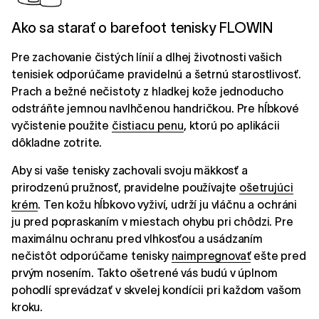
Ako sa starať o barefoot tenisky FLOWIN
Pre zachovanie čistých línií a dlhej životnosti vašich
tenisiek odporúčame pravidelnú a šetrnú starostlivosť.
Prach a bežné nečistoty z hladkej kože jednoducho
odstráňte jemnou navlhčenou handričkou. Pre hĺbkové
vyčistenie použite
čistiacu penu
, ktorú po aplikácii
dôkladne zotrite.
Aby si vaše tenisky zachovali svoju mäkkosť a
prirodzenú pružnosť, pravidelne používajte
ošetrujúci
krém
. Ten kožu hĺbkovo vyživí, udrží ju vláčnu a ochráni
ju pred popraskaním v miestach ohybu pri chôdzi. Pre
maximálnu ochranu pred vlhkosťou a usádzaním
nečistôt odporúčame tenisky
naimpregnovať
ešte pred
prvým nosením. Takto ošetrené vás budú v úplnom
pohodlí sprevádzať v skvelej kondícii pri každom vašom
kroku.