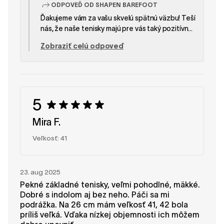
ODPOVEĎ OD SHAPEN BAREFOOT
Ďakujeme vám za vašu skvelú spätnú väzbu! Teší
nás, že naše tenisky majú pre vás taký pozitívny
význam. Váš návrh týkajúci sa bežeckých a
Zobraziť celú odpoveď
trailových topánok je zaujímavý – určite ho
vezmeme do úvahy. Ďakujeme, že ste nás
odporučili! — Tím SHAPEN
5
Mira F.
Veľkosť: 41
23. aug 2025
Pekné základné tenisky, veľmi pohodlné, mäkké.
Dobré s indolom aj bez neho. Páči sa mi
podrážka. Na 26 cm mám veľkosť 41, 42 bola
príliš veľká. Vďaka nízkej objemnosti ich môžem