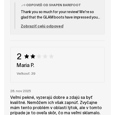
ODPOVEĎ OD SHAPEN BAREFOOT
Thank you so much for your review! We’re so
glad that the GLAM boots have impressed you!
It’s fantastic to know that they feel great, look
Zobraziť celú odpoveď
elegant, and fit perfectly. SHAPEN Team
2
Maria P.
Veľkosť: 39
28. nov 2025
Veľmi pekné, vyzerajú dobre a zdajú sa byť
kvalitné. Nemôžem ich však zapnúť. Zvyčajne
mám tento problém v oblasti lýtok, ale v tomto
prípade je to oveľa skôr, čo ma veľmi sklamalo.