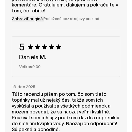
komentáre. Gratulujem, ďakujem a pokračujte v
tom, čo robíte!
Zobraziť originál
Preložené cez strojový preklad
5
Daniela M.
Veľkosť: 39
15. dec 2025
Túto recenziu píšem po tom, čo som tieto
topánky mal už nejaký čas, takže som ich
vyskúšal a používal za všetkých podmienok a
môžem povedať, že sú naozaj veľmi kvalitné.
Používal som ich aj v prudkom daždi a neprenikla
do nich ani kvapka vody. Naozaj ich odporúčam!
Sú pekné a pohodlné.