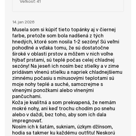
Veľkosť: 41
14. jan 2026
Musela som si kúpiť tieto topánky aj v čiernej
farbe, pretože som bola nadšená z tých
hnedých, ktoré som nosila 1-2 sezóny! Sú veľmi
pohodlné a vďaka tomu, že sú dostatočne
široké v oblasti prstov a môžem v nich voľne
hýbať prstami, sú teplé počas celej chladnej
sezóny! Na jeseň ich nosím bez stielky a v zime
pridávam vlnenú stielku a napriek chladnejšiemu
zimnému počasiu s mínusovými teplotami sú
moje nohy teplé a suché, samozrejme s
vlnenými ponožkami alebo vlnenými
pančuchami.
Koža je kvalitná a som prekvapená, že nemám
mokré nohy, ani keď trochu chodím po snehu
alebo v daždi, bez toho, aby som ich dala
impregnovať.
Nosím ich k šatám, sukniam, úzkym džínsom,
hodia sa takmer ku každému outfitu! Neskorú