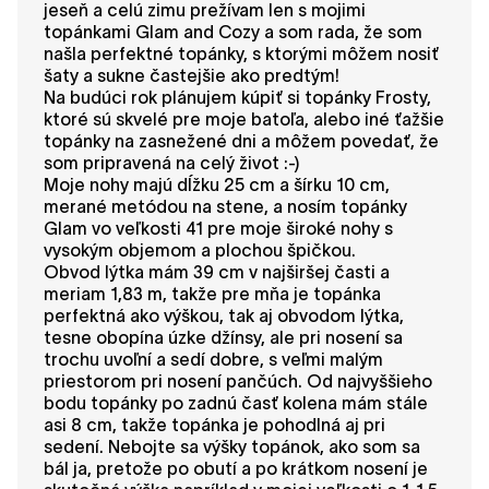
jeseň a celú zimu prežívam len s mojimi
topánkami Glam and Cozy a som rada, že som
našla perfektné topánky, s ktorými môžem nosiť
šaty a sukne častejšie ako predtým!
Na budúci rok plánujem kúpiť si topánky Frosty,
ktoré sú skvelé pre moje batoľa, alebo iné ťažšie
topánky na zasnežené dni a môžem povedať, že
som pripravená na celý život :-)
Moje nohy majú dĺžku 25 cm a šírku 10 cm,
merané metódou na stene, a nosím topánky
Glam vo veľkosti 41 pre moje široké nohy s
vysokým objemom a plochou špičkou.
Obvod lýtka mám 39 cm v najširšej časti a
meriam 1,83 m, takže pre mňa je topánka
perfektná ako výškou, tak aj obvodom lýtka,
tesne obopína úzke džínsy, ale pri nosení sa
trochu uvoľní a sedí dobre, s veľmi malým
priestorom pri nosení pančúch. Od najvyššieho
bodu topánky po zadnú časť kolena mám stále
asi 8 cm, takže topánka je pohodlná aj pri
sedení. Nebojte sa výšky topánok, ako som sa
bál ja, pretože po obutí a po krátkom nosení je