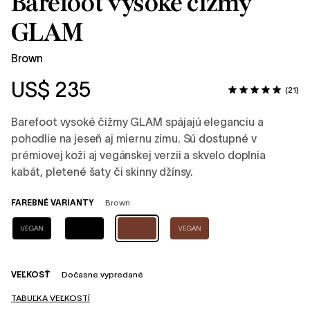
Barefoot vysoké čižmy
GLAM
Brown
US$ 235
(21)
Barefoot vysoké čižmy GLAM spájajú eleganciu a
pohodlie na jeseň aj miernu zimu. Sú dostupné v
prémiovej koži aj vegánskej verzii a skvelo doplnia
kabát, pletené šaty či skinny džínsy.
FAREBNÉ VARIANTY
Brown
VEĽKOSŤ
Dočasne vypredané
TABUĽKA VEĽKOSTÍ