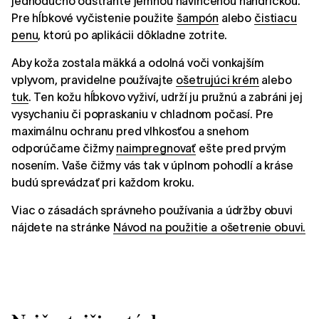
jednoducho odstráňte jemnou navlhčenou handričkou.
Pre hĺbkové vyčistenie použite
šampón
alebo
čistiacu
penu
, ktorú po aplikácii dôkladne zotrite.
Aby koža zostala mäkká a odolná voči vonkajším
vplyvom, pravidelne používajte
ošetrujúci krém
alebo
tuk
. Ten kožu hĺbkovo vyživí, udrží ju pružnú a zabráni jej
vysychaniu či popraskaniu v chladnom počasí. Pre
maximálnu ochranu pred vlhkosťou a snehom
odporúčame čižmy
naimpregnovať
ešte pred prvým
nosením. Vaše čižmy vás tak v úplnom pohodlí a kráse
budú sprevádzať pri každom kroku.
Viac o zásadách správneho používania a údržby obuvi
nájdete na stránke
Návod na použitie a ošetrenie obuvi.