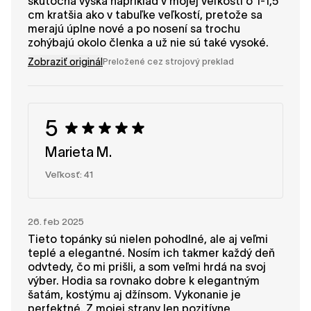
skutočná výška napríklad v mojej veľkosti o 1-1,5
cm kratšia ako v tabuľke veľkostí, pretože sa
merajú úplne nové a po nosení sa trochu
zohýbajú okolo členka a už nie sú také vysoké.
Zobraziť originál
Preložené cez strojový preklad
5
Marieta M.
Veľkosť: 41
26. feb 2025
Tieto topánky sú nielen pohodlné, ale aj veľmi
teplé a elegantné. Nosím ich takmer každý deň
odvtedy, čo mi prišli, a som veľmi hrdá na svoj
výber. Hodia sa rovnako dobre k elegantným
šatám, kostýmu aj džínsom. Vykonanie je
perfektné. Z mojej strany len pozitívne