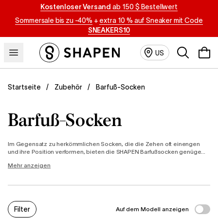
Kostenloser Versand
ab 150 $ Bestellwert
Sommersale bis zu -40%
+
extra 10 % auf Sneaker mit Code
SNEAKERS10
Suchen
US
Barfuß-Socken
Startseite
Zubehör
Barfuß-Socken
Im Gegensatz zu herkömmlichen Socken, die die Zehen oft einengen
und ihre Position verformen, bieten die SHAPEN Barfußsocken genügend
Platz, damit sich die Zehen natürlich spreizen können. Sie sind die ideale
Mehr anzeigen
Ergänzung nicht nur für Barfußschuhe, sondern auch für den Alltag.
Filter
Auf dem Modell anzeigen