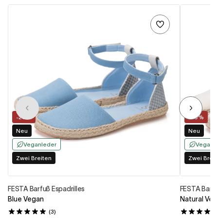
-20%
-20%
Neu
Neu
Veganleder
Veganl
Zwei Breiten
Zwei Breit
FESTA Barfuß Espadrilles
FESTA Barfu
Blue Vegan
Natural Ve
(3)