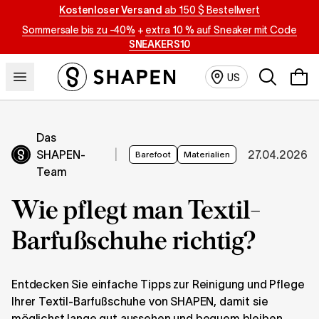
Kostenloser Versand
ab 150 $ Bestellwert
Sommersale bis zu -40%
+
extra 10 % auf Sneaker mit Code
SNEAKERS10
Suchen
US
Das
SHAPEN-
|
27.04.2026
Barefoot
Materialien
Team
Wie pflegt man Textil-
Barfußschuhe richtig?
Entdecken Sie einfache Tipps zur Reinigung und Pflege
Ihrer Textil-Barfußschuhe von SHAPEN, damit sie
möglichst lange gut aussehen und bequem bleiben.