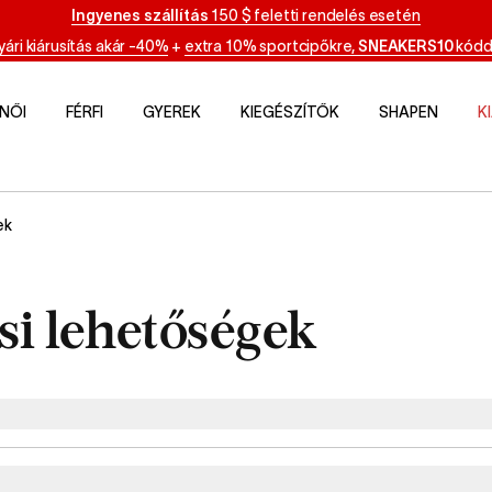
Ingyenes szállítás
150 $ feletti rendelés esetén
yári kiárusítás akár -40%
+
extra 10% sportcipőkre,
SNEAKERS10
kódd
NŐI
FÉRFI
GYEREK
KIEGÉSZÍTŐK
SHAPEN
K
ek
ási lehetőségek