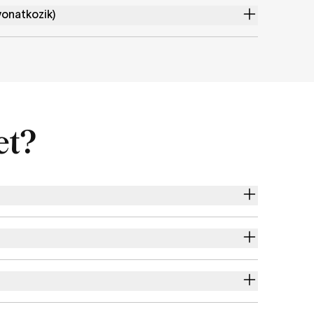
vonatkozik)
et?