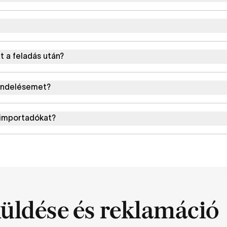
a feladás után?
endelésemet?
 importadókat?
üldése és reklamáció