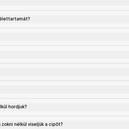
élettartamát?
lkül hordjuk?
 zokni nélkül viseljük a cipőt?