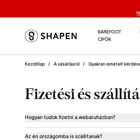
N
BAREFOOT
CIPŐK
Gyakran ismételt kérdés
Kezdőlap
A vásárlásról
Fizetési és szállít
Hogyan tudok fizetni a webáruházban?
Az én országomba is szállítanak?