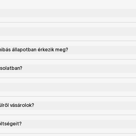
ibás állapotban érkezik meg?
csolatban?
lről vásárolok?
öltségeit?