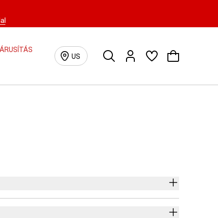
al
IÁRUSÍTÁS
Keresés
Bejelentkezés/Regisztrá
US