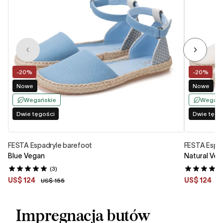
-20%
-20%
Nowe
Nowe
Wegańskie
Wegańs
Dwie tęgości
Dwie tęgo
FESTA Espadryle barefoot
FESTA Espad
Blue Vegan
Natural Ve
(3)
US$ 124
US$ 124
US$ 155
U
Impregnacja butów