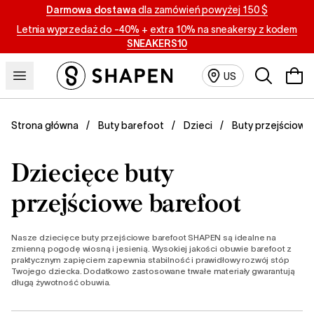
Darmowa dostawa
dla zamówień powyżej 150 $
Letnia wyprzedaż do -40%
+
extra 10% na sneakersy z kodem
SNEAKERS10
Szukaj
US
Buty przejściowe
Strona główna
Buty barefoot
Dzieci
Dziecięce buty
przejściowe barefoot
Nasze dziecięce buty przejściowe barefoot SHAPEN są idealne na
zmienną pogodę wiosną i jesienią. Wysokiej jakości obuwie barefoot z
praktycznym zapięciem zapewnia stabilność i prawidłowy rozwój stóp
Twojego dziecka. Dodatkowo zastosowane trwałe materiały gwarantują
długą żywotność obuwia.