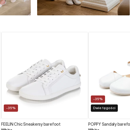
-35%
-35%
Dwie tęgości
FEELIN Chic Sneakersy barefoot
POPPY Sandały baref