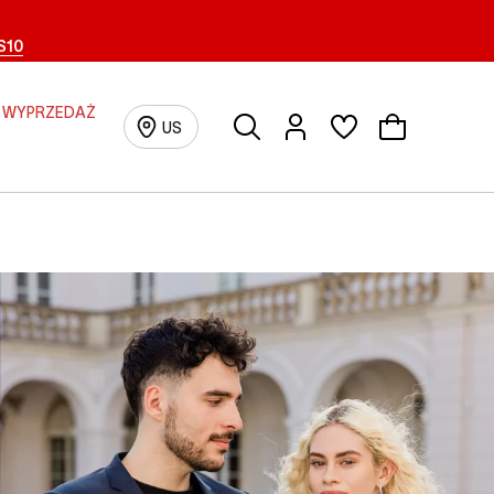
S10
WYPRZEDAŻ
Szukaj
Logowanie/Rejestracja
US