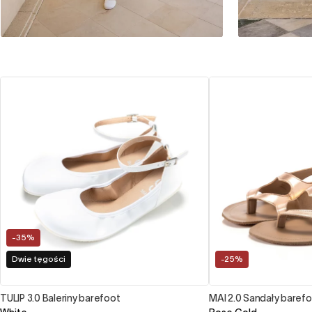
-35%
Dwie tęgości
-25%
TULIP 3.0 Baleriny barefoot
MAI 2.0 Sandały baref