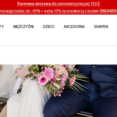
Darmowa dostawa
dla zamówień powyżej 150 $
tnia wyprzedaż do -40%
+
extra 10% na sneakersy z kodem
SNEAKER
TY
MĘŻCZYŹNI
DZIECI
AKCESORIA
SHAPEN