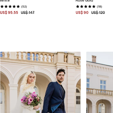
White
Rose Gold
(52)
(18)
US$ 95.55
US$ 147
US$ 90
US$ 120