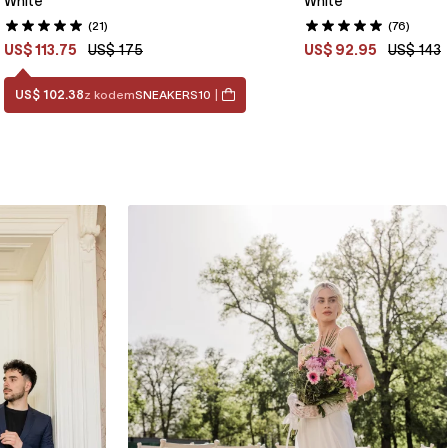
White
White
(21)
(76)
US$ 113.75
US$ 175
US$ 92.95
US$ 143
US$ 102.38
z kodem
SNEAKERS10
|