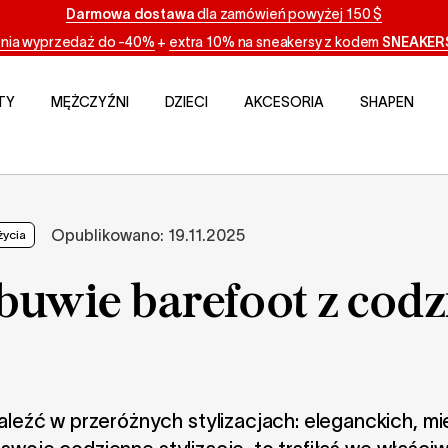
Darmowa dostawa
dla zamówień powyżej 150 $
tnia wyprzedaż do -40%
+
extra 10% na sneakersy z kodem
SNEAKER
TY
MĘŻCZYŹNI
DZIECI
AKCESORIA
SHAPEN
Opublikowano:
19.11.2025
życia
obuwie barefoot z co
źć w przeróżnych stylizacjach: eleganckich, miejs