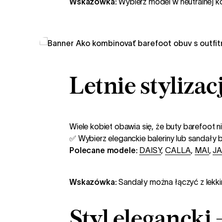
Wskazówka:
Wybierz model w neutralnej ko
Letnie stylizac
Wiele kobiet obawia się, że buty barefoot n
✅ Wybierz eleganckie baleriny lub sandały 
Polecane modele:
DAISY
,
CALLA
,
MAI
,
J
Wskazówka:
Sandały można łączyć z lekkim
Styl elegancki