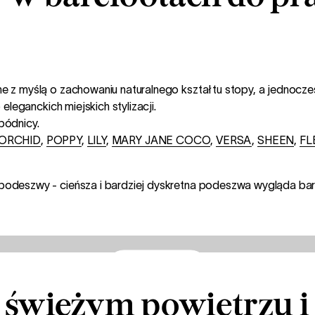
z myślą o zachowaniu naturalnego kształtu stopy, a jednocześn
leganckich miejskich stylizacji.
spódnicy.
ORCHID
,
POPPY
,
LILY
,
MARY JANE COCO
,
VERSA
,
SHEEN
,
FL
odeszwy - cieńsza i bardziej dyskretna podeszwa wygląda bar
Eleganckie buty
Lookbook
świeżym powietrzu i