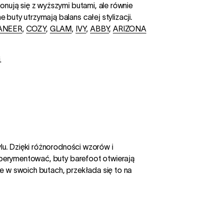
onują się z wyższymi butami, ale równie
buty utrzymają balans całej stylizacji.
ANEER
,
COZY
,
GLAM
,
IVY
,
ABBY
,
ARIZONA
.
ylu. Dzięki różnorodności wzorów i
ksperymentować, buty barefoot otwierają
e w swoich butach, przekłada się to na