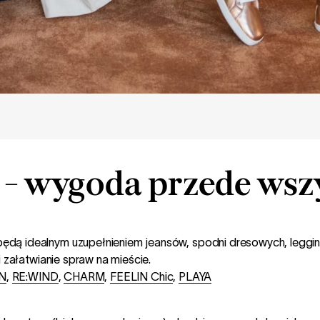
 - wygoda przede wsz
ędą idealnym uzupełnieniem jeansów, spodni dresowych, leggin
i załatwianie spraw na mieście.
N
,
RE:WIND
,
CHARM
,
FEELIN Chic
,
PLAYA