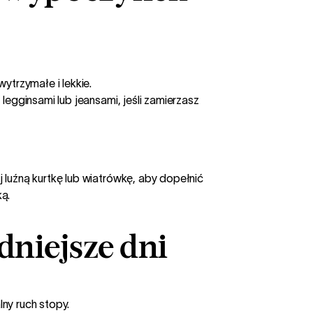
ytrzymałe i lekkie.
egginsami lub jeansami, jeśli zamierzasz
j luźną kurtkę lub wiatrówkę, aby dopełnić
ą.
dniejsze dni
ny ruch stopy.