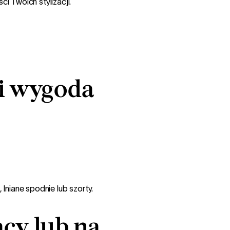
i Twoich stylizacji.
l i wygoda
lniane spodnie lub szorty.
acy lub na