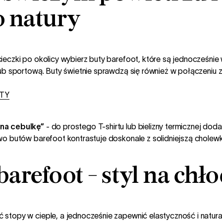
o natury
czki po okolicy wybierz buty barefoot, które są jednocześnie w
b sportową. Buty świetnie sprawdzą się również w połączeniu z l
TY
„na cebulkę”
- do prostego T-shirtu lub bielizny termicznej doda
wo butów barefoot kontrastuje doskonale z solidniejszą cholewk
arefoot - styl na chło
stopy w cieple, a jednocześnie zapewnić elastyczność i natural