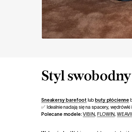
Styl swobodny
Sneakersy barefoot
lub
buty płócienne
b
✅ Idealnie nadają się na spacery, wędrówki 
Polecane modele:
VIBIN
,
FLOWIN
,
WEAVI