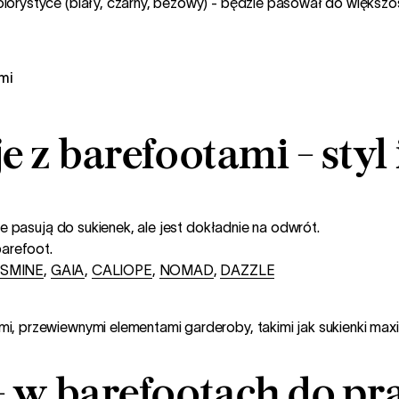
lorystyce (biały, czarny, beżowy) - będzie pasował do większośc
Sneakersy barefoot
Kup
je z barefootami - sty
ie pasują do sukienek, ale jest dokładnie na odwrót.
barefoot.
ASMINE
,
GAIA
,
CALIOPE
,
NOMAD
,
DAZZLE
i, przewiewnymi elementami garderoby, takimi jak sukienki maxi, 
 - w barefootach do pr