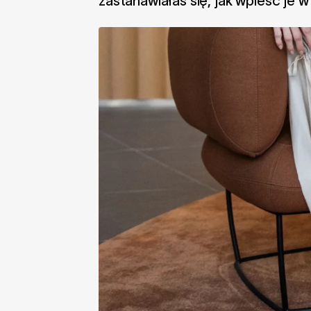
zastanawiałaś się, jak wpleść je w