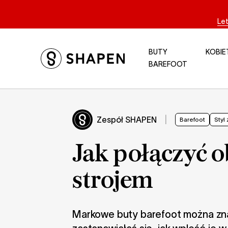
Le
BUTY
KOBIE
BAREFOOT
Zespół SHAPEN
|
Barefoot
Styl 
Jak połączyć 
strojem
Markowe buty barefoot można znale