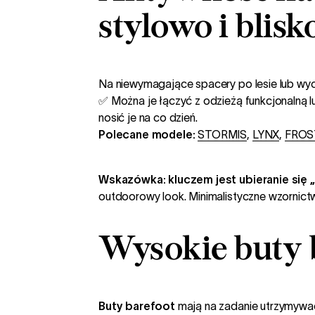
stylowo i blisk
Na niewymagające spacery po lesie lub wycie
✅ Można je łączyć z odzieżą funkcjonalną lu
nosić je na co dzień.
Polecane modele:
STORMIS
,
LYNX
,
FROS
Wskazówka: kluczem jest ubieranie się 
outdoorowy look. Minimalistyczne wzornict
Wysokie buty b
Buty barefoot
mają na zadanie utrzymywać 