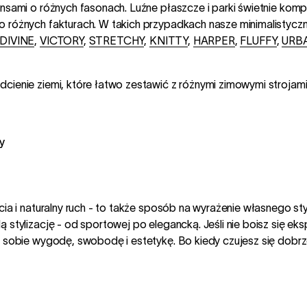
nsami o różnych fasonach. Luźne płaszcze i parki świetnie komp
różnych fakturach. W takich przypadkach nasze minimalistyczne 
DIVINE
,
VICTORY
,
STRETCHY
,
KNITTY
,
HARPER
,
FLUFFY
,
URB
dcienie ziemi, które łatwo zestawić z różnymi zimowymi strojami
Barefoot buty
Kup
cia i naturalny ruch - to także sposób na wyrażenie własnego st
ą stylizację - od sportowej po elegancką. Jeśli nie boisz się e
w sobie wygodę, swobodę i estetykę. Bo kiedy czujesz się dobrz