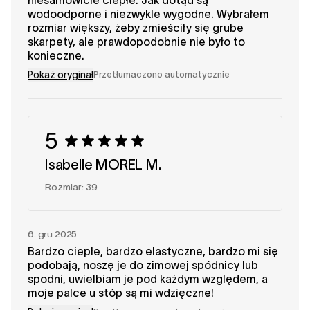
niesamowicie ciepłe. Jak dotąd są
wodoodporne i niezwykle wygodne. Wybrałem
rozmiar większy, żeby zmieściły się grube
skarpety, ale prawdopodobnie nie było to
konieczne.
Pokaż oryginał
Przetłumaczono automatycznie
5
Isabelle MOREL M.
Rozmiar: 39
6. gru 2025
Bardzo ciepłe, bardzo elastyczne, bardzo mi się
podobają, noszę je do zimowej spódnicy lub
spodni, uwielbiam je pod każdym względem, a
moje palce u stóp są mi wdzięczne!