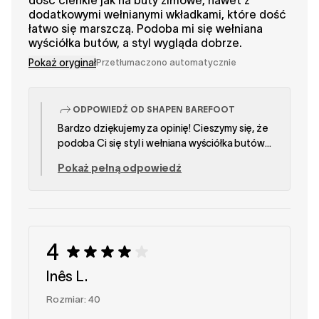
dość cienkie jak na buty zimowe, nawet z
dodatkowymi wełnianymi wkładkami, które dość
łatwo się marszczą. Podoba mi się wełniana
wyściółka butów, a styl wygląda dobrze.
Pokaż oryginał
Przetłumaczono automatycznie
ODPOWIEDŹ OD SHAPEN BAREFOOT
Bardzo dziękujemy za opinię! Cieszymy się, że
podoba Ci się styl i wełniana wyściółka butów
LYNX 2.0. Nasze podeszwy mają grubość 4 mm i
Pokaż pełną odpowiedź
bieżnik o grubości 4 mm, dzięki czemu
zapewniają naturalne uczucie chodzenia boso,
a jednocześnie chronią przed zimnem.
Rozumiemy, że niektórzy preferują grubszą
podeszwę zapewniającą dodatkową izolację i
4
bardzo doceniamy Twoją opinię, ponieważ
pomaga nam ona ulepszać nasze produkty.
Inês L.
Zespół SHAPEN
Rozmiar: 40