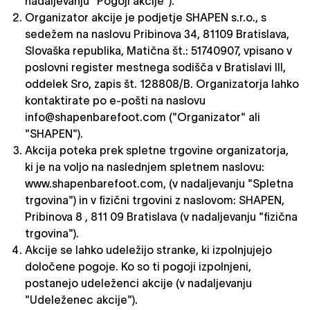
nadaljevanju "Pogoji akcije").
Organizator akcije je podjetje SHAPEN s.r.o., s
sedežem na naslovu Pribinova 34, 81109 Bratislava,
Slovaška republika, Matična št.: 51740907, vpisano v
poslovni register mestnega sodišča v Bratislavi III,
oddelek Sro, zapis št. 128808/B. Organizatorja lahko
kontaktirate po e-pošti na naslovu
info@shapenbarefoot.com
("Organizator" ali
"SHAPEN").
Akcija poteka prek spletne trgovine organizatorja,
ki je na voljo na naslednjem spletnem naslovu:
www.shapenbarefoot.com, (v nadaljevanju "Spletna
trgovina") in v fizični trgovini z naslovom: SHAPEN,
Pribinova 8 , 811 09 Bratislava (v nadaljevanju "fizična
trgovina").
Akcije se lahko udeležijo stranke, ki izpolnjujejo
določene pogoje. Ko so ti pogoji izpolnjeni,
postanejo udeleženci akcije (v nadaljevanju
"Udeleženec akcije").