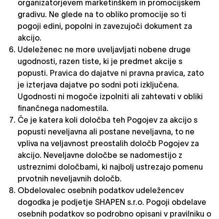
organizatorjevem marketinškem in promocijskem
gradivu. Ne glede na to obliko promocije so ti
pogoji edini, popolni in zavezujoči dokument za
akcijo.
Udeleženec ne more uveljavljati nobene druge
ugodnosti, razen tiste, ki je predmet akcije s
popusti. Pravica do dajatve ni pravna pravica, zato
je izterjava dajatve po sodni poti izključena.
Ugodnosti ni mogoče izpolniti ali zahtevati v obliki
finančnega nadomestila.
Če je katera koli določba teh Pogojev za akcijo s
popusti neveljavna ali postane neveljavna, to ne
vpliva na veljavnost preostalih določb Pogojev za
akcijo. Neveljavne določbe se nadomestijo z
ustreznimi določbami, ki najbolj ustrezajo pomenu
prvotnih neveljavnih določb.
Obdelovalec osebnih podatkov udeležencev
dogodka je podjetje SHAPEN s.r.o. Pogoji obdelave
osebnih podatkov so podrobno opisani v pravilniku o