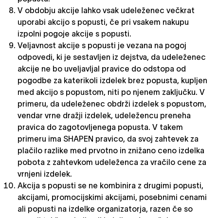
V obdobju akcije lahko vsak udeleženec večkrat
uporabi akcijo s popusti, če pri vsakem nakupu
izpolni pogoje akcije s popusti.
Veljavnost akcije s popusti je vezana na pogoj
odpovedi, ki je sestavljen iz dejstva, da udeleženec
akcije ne bo uveljavljal pravice do odstopa od
pogodbe za katerikoli izdelek brez popusta, kupljen
med akcijo s popustom, niti po njenem zaključku. V
primeru, da udeleženec obdrži izdelek s popustom,
vendar vrne dražji izdelek, udeležencu preneha
pravica do zagotovljenega popusta. V takem
primeru ima SHAPEN pravico, da svoj zahtevek za
plačilo razlike med prvotno in znižano ceno izdelka
pobota z zahtevkom udeleženca za vračilo cene za
vrnjeni izdelek.
Akcija s popusti se ne kombinira z drugimi popusti,
akcijami, promocijskimi akcijami, posebnimi cenami
ali popusti na izdelke organizatorja, razen če so