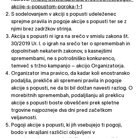
akcije-s-popustom-poroka-1-1
S sodelovanjem v akciji s popusti udeleženec
sprejme pravila in pogoje akcije s popusti ter se z
njimi brez zadržkov strinja.
Akcija s popusti ni igra na srečo v smislu zakona št.
30/2019 Ur. l. o igrah na srečo ter o spremembah in
dopolnitvah nekaterih zakonov, s kasnejšimi
spremembami, ne s potrošniško konkurenco,
temveč s tržno kampanjo – akcijo Organizatorja.
Organizator ima pravico, da kadar koli enostransko
podaljša, prekliče ali spremeni pravila in pogoje
akcije s popusti, ne da bi bil dolžan navesti razlog. O
morebitnih spremembah, podaljšanju ali preklicu
akcije s popusti boste obveščeni prek spletne
trgovine najpozneje dva dni pred začetkom
veljavnosti.
Pogoji akcije s popusti, ki jih vsebujejo ti pogoji,
bodo v skrajšani različici objavljeni v