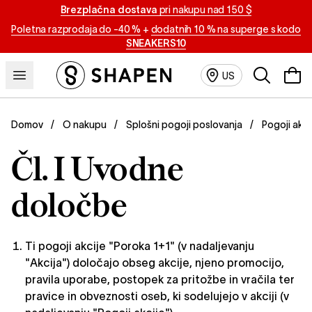
Brezplačna dostava
pri nakupu nad 150 $
Poletna razprodaja do -40 %
+
dodatnih 10 % na superge s kodo
SNEAKERS10
Išči
US
Pogoji akc
Domov
O nakupu
Splošni pogoji poslovanja
Čl. I Uvodne
določbe
Ti pogoji akcije "Poroka 1+1" (v nadaljevanju
"Akcija") določajo obseg akcije, njeno promocijo,
pravila uporabe, postopek za pritožbe in vračila ter
pravice in obveznosti oseb, ki sodelujejo v akciji (v