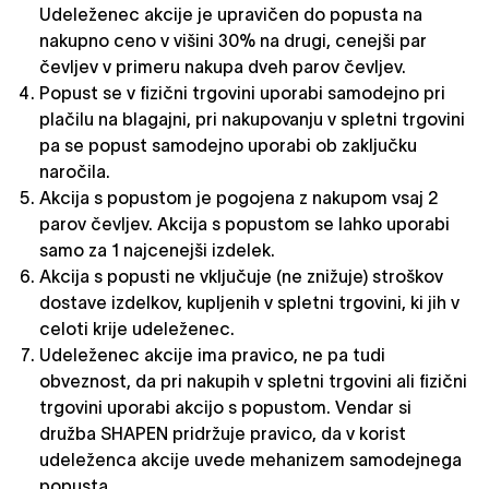
Udeleženec akcije je upravičen do popusta na
nakupno ceno v višini 30% na drugi, cenejši par
čevljev v primeru nakupa dveh parov čevljev.
Popust se v fizični trgovini uporabi samodejno pri
plačilu na blagajni, pri nakupovanju v spletni trgovini
pa se popust samodejno uporabi ob zaključku
naročila.
Akcija s popustom je pogojena z nakupom vsaj 2
parov čevljev. Akcija s popustom se lahko uporabi
samo za 1 najcenejši izdelek.
Akcija s popusti ne vključuje (ne znižuje) stroškov
dostave izdelkov, kupljenih v spletni trgovini, ki jih v
celoti krije udeleženec.
Udeleženec akcije ima pravico, ne pa tudi
obveznost, da pri nakupih v spletni trgovini ali fizični
trgovini uporabi akcijo s popustom. Vendar si
družba SHAPEN pridržuje pravico, da v korist
udeleženca akcije uvede mehanizem samodejnega
popusta.