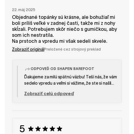
22. máj 2025
Objednané topánky sú krásne, ale bohužiaľ mi
boli príliš veľké v zadnej časti, takže mi z nohy
skĺzali. Potrebujem skôr niečo s gumičkou, aby
som ich nestratila.
Na prstoch a vpredu mi však sedeli skvele.
Zobraziť originál
Preložené cez strojový preklad
ODPOVEĎ OD SHAPEN BAREFOOT
Ďakujeme za milú spätnú väzbu! Teší nás, že vám
sedelo vpredu a veľmi si vážime, že ste si našli
čas a podelili sa o svoje skúsenosti. —Tím
Zobraziť celú odpoveď
SHAPEN
5