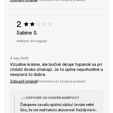
2
Sabine S.
Veľkosť: 44 regular
4. sep 2025
Vizuálne krásne, ale bočné okraje topánok sa pri
chôdzi široko otvárajú. Je to úplne nepohodlné a
nevyzerá to dobre.
Zobraziť originál
Preložené cez strojový preklad
ODPOVEĎ OD SHAPEN BAREFOOT
Ďakujeme za vašu spätnú väzbu! Je nám veľmi
ľúto, že ste mali takúto skúsenosť. Každý má iný