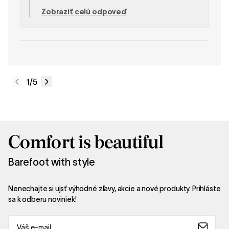
tvar chodidla a nie každý model sedí každému
Zobraziť celú odpoveď
dokonale, čo bohužiaľ nemôžeme ovplyvniť.
Veľmi si ceníme, že ste sa s nami podelili o svoje
názory, a dúfame, že v našej kolekcii nájdete iný
model, ktorý vám bude viac vyhovovať! Tím
SHAPEN
1
/5
Comfort is beautiful
Barefoot with style
Nenechajte si ujsť výhodné zľavy, akcie a nové produkty. Prihláste
sa k odberu noviniek!