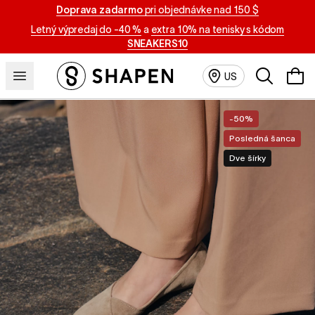
Doprava zadarmo
pri objednávke nad 150 $
Letný výpredaj do -40 %
a
extra 10% na tenisky s kódom
SNEAKERS10
Vyhľadávan
US
-50%
Posledná šanca
Dve šírky