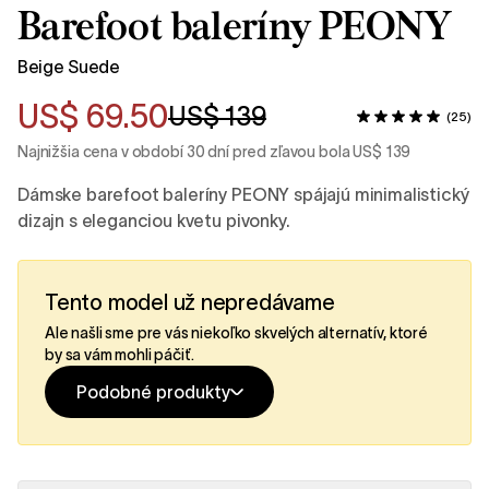
Barefoot baleríny PEONY
Beige Suede
US$ 69.50
US$ 139
(25)
Najnižšia cena v období 30 dní pred zľavou bola US$ 139
Dámske barefoot baleríny PEONY spájajú minimalistický
dizajn s eleganciou kvetu pivonky.
Tento model už nepredávame
Ale našli sme pre vás niekoľko skvelých alternatív, ktoré
by sa vám mohli páčiť.
Podobné produkty