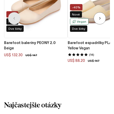
-40%
-10%
Nové
Nové
Vegan
Dve šírky
Dve šírky
Barefoot baleríny PEONY 2.0
Barefoot espadrilky PLAY
Beige
Yellow Vegan
US$ 132.30
(14)
US$ 147
US$ 88.20
US$ 147
Najčastejšie otázky