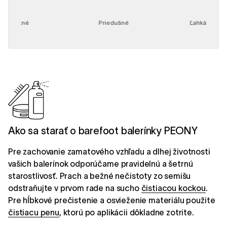
Letné
Priedušné
Ľahká obuv
Ako sa starať o barefoot balerínky PEONY
Pre zachovanie zamatového vzhľadu a dlhej životnosti
vašich balerínok odporúčame pravidelnú a šetrnú
starostlivosť. Prach a bežné nečistoty zo semišu
odstraňujte v prvom rade na sucho
čistiacou kockou
.
Pre hĺbkové prečistenie a osvieženie materiálu použite
čistiacu penu
, ktorú po aplikácii dôkladne zotrite.