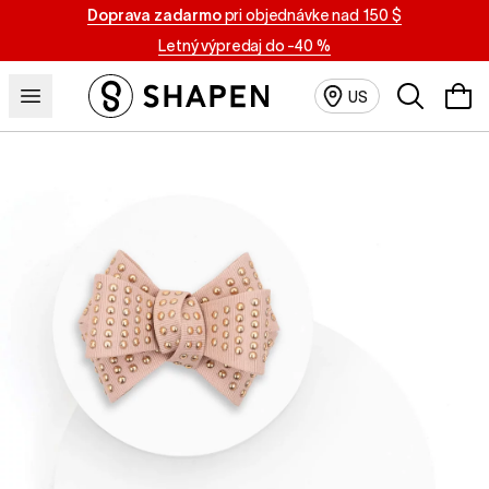
Doprava zadarmo
pri objednávke nad 150 $
Letný výpredaj do -40 %
Vyhľadávan
US