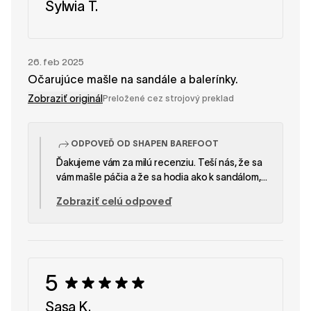
Sylwia T.
26. feb 2025
Očarujúce mašle na sandále a balerínky.
Zobraziť originál
Preložené cez strojový preklad
ODPOVEĎ OD SHAPEN BAREFOOT
Ďakujeme vám za milú recenziu. Teší nás, že sa
vám mašle páčia a že sa hodia ako k sandálom,
tak aj k balerínkam. Prajeme vám veľa radosti pri
Zobraziť celú odpoveď
ich nosení. Tím SHAPEN
5
Sasa K.