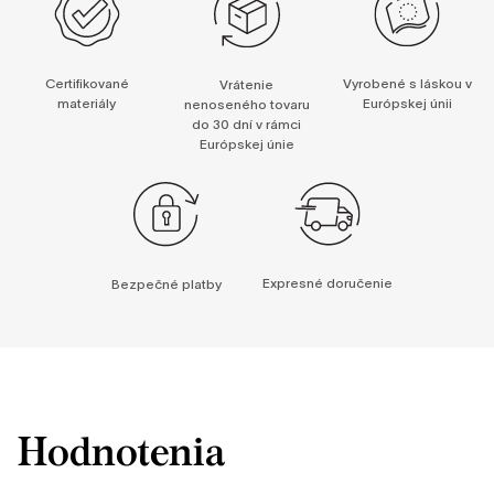
Certifikované
Vyrobené s láskou v
Vrátenie
materiály
Európskej únii
nenoseného tovaru
do 30 dní v rámci
Európskej únie
Expresné doručenie
Bezpečné platby
Hodnotenia