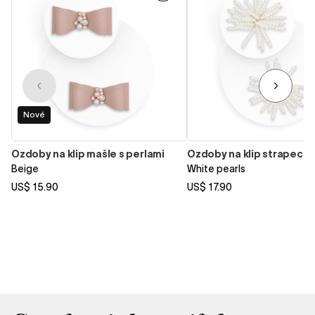
Nové
Ozdoby na klip mašle s perlami
Ozdoby na klip strapec
Beige
White pearls
US$ 15.90
US$ 17.90