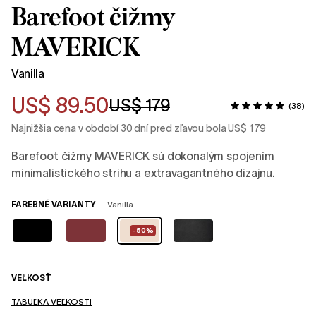
Barefoot čižmy
MAVERICK
Vanilla
US$ 89.50
US$ 179
(38)
Najnižšia cena v období 30 dní pred zľavou bola US$ 179
Barefoot čižmy MAVERICK sú dokonalým spojením
minimalistického strihu a extravagantného dizajnu.
FAREBNÉ VARIANTY
Vanilla
-50%
VEĽKOSŤ
TABUĽKA VEĽKOSTÍ