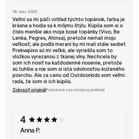
18. dec 2025
Veľmi sa mi páči vzhľad týchto topánok, farba je
krásna a hodia sa k môjmu štýlu. Kúpila som si o
číslo menšie ako moje bosé topánky (Vivo, Be
Lenka, Pegres, Ahinsa), pretože nemali moju
veľkosť, ale podľa meraní by mi mali stále sedieť.
Prekvapivo sú mi veľké, ale vyriešila som to
vložkou vyrezanou z tkanej vlny. Nechcela by
som ich nosiť na každodenné nosenie, pretože
sú tuhšie a nie som si istá odolnosťou koženého
povrchu. Ale za cenu od Outdoorkids som veľmi
rada, že som si ich kúpila.
Zobraziť originál
Preložené cez strojový preklad
4
Anna P.