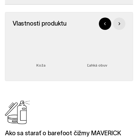
Vlastnosti produktu
ážka
Koža
Ľahká obuv
Ako sa starať o barefoot čižmy MAVERICK