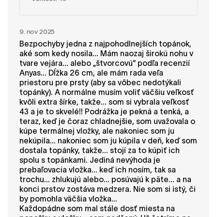
9. nov 2025
Bezpochyby jedna z najpohodlnejších topánok,
aké som kedy nosila... Mám naozaj širokú nohu v
tvare vejára... alebo „štvorcovú“ podľa recenzií
Anyas... Dĺžka 26 cm, ale mám rada veľa
priestoru pre prsty (aby sa vôbec nedotýkali
topánky). A normálne musím voliť väčšiu veľkosť
kvôli extra šírke, takže... som si vybrala veľkosť
43 a je to skvelé!! Podrážka je pekná a tenká, a
teraz, keď je čoraz chladnejšie, som uvažovala o
kúpe termálnej vložky, ale nakoniec som ju
nekúpila... nakoniec som ju kúpila v deň, keď som
dostala topánky, takže... stojí za to kúpiť ich
spolu s topánkami. Jediná nevýhoda je
prebaľovacia vložka... keď ich nosím, tak sa
trochu... zhlukujú alebo... posúvajú k päte... a na
konci prstov zostáva medzera. Nie som si istý, či
by pomohla väčšia vložka...
Každopádne som mal stále dosť miesta na