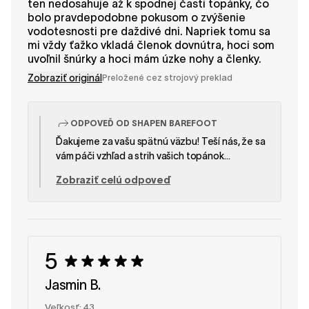
ten nedosahuje až k spodnej časti topánky, čo
bolo pravdepodobne pokusom o zvýšenie
vodotesnosti pre daždivé dni. Napriek tomu sa
mi vždy ťažko vkladá členok dovnútra, hoci som
uvoľnil šnúrky a hoci mám úzke nohy a členky.
Zobraziť originál
Preložené cez strojový preklad
ODPOVEĎ OD SHAPEN BAREFOOT
Ďakujeme za vašu spätnú väzbu! Teší nás, že sa
vám páči vzhľad a strih vašich topánok
MAVERICK. Tenká, pružná podrážka môže
Zobraziť celú odpoveď
spočiatku pôsobiť nezvyčajne, preto pridanie
vložiek často pomáha zvýšiť pohodlie a teplo.
Vážime si vašu pripomienku týkajúcu sa zipsov –
ich dizajn pomáha zvyšovať odolnosť proti
vode, ale vaša spätná väzba je pre nás veľmi
5
cenná! Tím SHAPEN
Jasmin B.
Veľkosť: 43