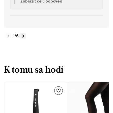
Zobraziť celú odpoveď
pripomenuli, že na stránke produktu je k
dispozícii veľkostná tabuľka, ktorá pomáha pri
správnom výbere veľkosti. Pre chladnejšie
počasie odporúčame naše Barefoot zimné
vložky s vlnou a termo vrstvou, ktoré je možné
dokúpiť priamo na našej webovej stránke. Tím
SHAPEN
1
/6
K tomu sa hodí