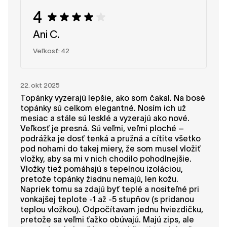
4
Ani C.
Veľkosť: 42
22. okt 2025
Topánky vyzerajú lepšie, ako som čakal. Na bosé
topánky sú celkom elegantné. Nosím ich už
mesiac a stále sú lesklé a vyzerajú ako nové.
Veľkosť je presná. Sú veľmi, veľmi ploché –
podrážka je dosť tenká a pružná a cítite všetko
pod nohami do takej miery, že som musel vložiť
vložky, aby sa mi v nich chodilo pohodlnejšie.
Vložky tiež pomáhajú s tepelnou izoláciou,
pretože topánky žiadnu nemajú, len kožu.
Napriek tomu sa zdajú byť teplé a nositeľné pri
vonkajšej teplote -1 až -5 stupňov (s pridanou
teplou vložkou). Odpočítavam jednu hviezdičku,
pretože sa veľmi ťažko obúvajú. Majú zips, ale