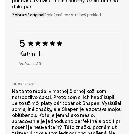
ponožku a vložku... som nadšený. Už šetríme na
ďalší pár!
Zobraziť originál
Preložené cez strojový preklad
5
Katrin H.
Veľkosť: 39
14. okt 2025
Na tento model v matnej čiernej koži som
netrpezlivo čakal. Preto som si ich hneď kúpil.
Je to už môj piaty pár topánok Shapen. Vyskúšal
som aj iné značky, ale Shapen je a zostáva mojou
obľúbenou. Koža je jemná ako maslo,
spracovanie je jednoducho perfektné a pocit pri
nosení je neuveriteľný. Túto značku poznám už
takmer 4 roky a som jednoducho nadšená. Na