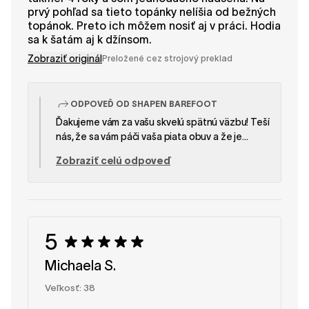
prvý pohľad sa tieto topánky nelíšia od bežných
topánok. Preto ich môžem nosiť aj v práci. Hodia
sa k šatám aj k džínsom.
Zobraziť originál
Preložené cez strojový preklad
ODPOVEĎ OD SHAPEN BAREFOOT
Ďakujeme vám za vašu skvelú spätnú väzbu! Teší
nás, že sa vám páči vaša piata obuv a že je
naďalej vašou obľúbenou. Je úžasné vedieť, že
Zobraziť celú odpoveď
koža, remeselné spracovanie a pohodlie
prekonali vaše očakávania a že našu značku
využívate už takmer 4 roky. Sme veľmi radi, že sa
perfektne hodia do vášho každodenného
života, od práce až po voľnočasové oblečenie.
5
Vaša podpora pre nás naozaj znamená veľa! Tím
SHAPEN
Michaela S.
Veľkosť: 38