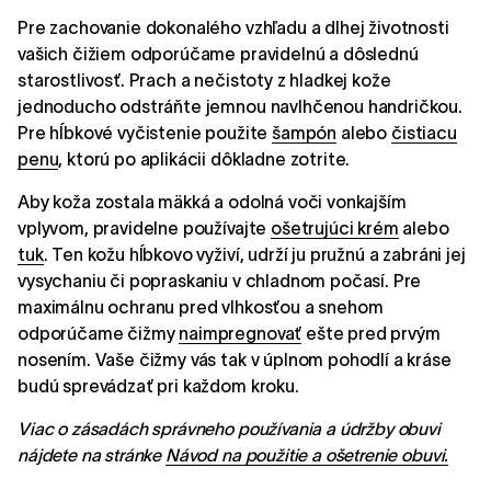
Pre zachovanie dokonalého vzhľadu a dlhej životnosti
vašich čižiem odporúčame pravidelnú a dôslednú
starostlivosť. Prach a nečistoty z hladkej kože
jednoducho odstráňte jemnou navlhčenou handričkou.
Pre hĺbkové vyčistenie použite
šampón
alebo
čistiacu
penu
, ktorú po aplikácii dôkladne zotrite.
Aby koža zostala mäkká a odolná voči vonkajším
vplyvom, pravidelne používajte
ošetrujúci krém
alebo
tuk
. Ten kožu hĺbkovo vyživí, udrží ju pružnú a zabráni jej
vysychaniu či popraskaniu v chladnom počasí. Pre
maximálnu ochranu pred vlhkosťou a snehom
odporúčame čižmy
naimpregnovať
ešte pred prvým
nosením. Vaše čižmy vás tak v úplnom pohodlí a kráse
budú sprevádzať pri každom kroku.
Viac o zásadách správneho používania a údržby obuvi
nájdete na stránke
Návod na použitie a ošetrenie obuvi.