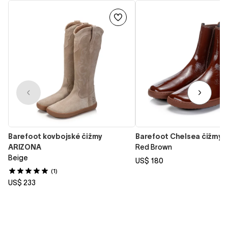
Barefoot kovbojské čižmy
Barefoot Chelsea čižmy
ARIZONA
Red Brown
Beige
US$ 180
(1)
US$ 233