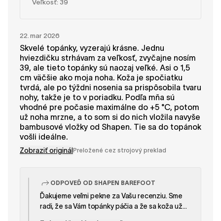
Veľkosť: 39
22. mar 2026
Skvelé topánky, vyzerajú krásne. Jednu
hviezdičku strhávam za veľkosť, zvyčajne nosím
39, ale tieto topánky sú naozaj veľké. Asi o 1,5
cm väčšie ako moja noha. Koža je spočiatku
tvrdá, ale po týždni nosenia sa prispôsobila tvaru
nohy, takže je to v poriadku. Podľa mňa sú
vhodné pre počasie maximálne do +5 °C, potom
už noha mrzne, a to som si do nich vložila navyše
bambusové vložky od Shapen. Tie sa do topánok
vošli ideálne.
Zobraziť originál
Preložené cez strojový preklad
ODPOVEĎ OD SHAPEN BAREFOOT
Ďakujeme veľmi pekne za Vašu recenziu. Sme
radi, že sa Vám topánky páčia a že sa koža už
prispôsobila tvaru Vašej nohy. Radi by sme