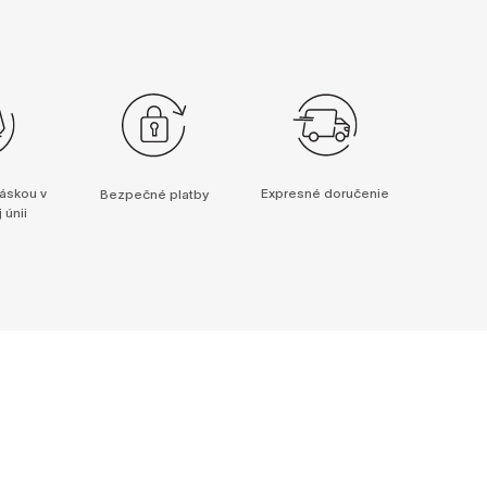
áskou v
Expresné doručenie
Bezpečné platby
 únii