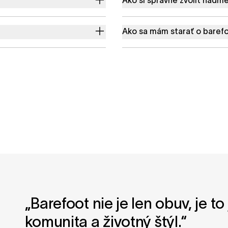
Ako sa mám starať o baref
„Barefoot nie je len obuv, je t
komunita a životný štýl.“