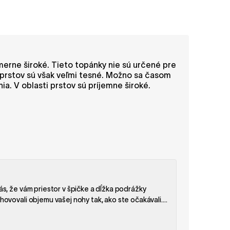
erne široké. Tieto topánky nie sú určené pre
i prstov sú však veľmi tesné. Možno sa časom
a. V oblasti prstov sú príjemne široké.
ás, že vám priestor v špičke a dĺžka podrážky
hovovali objemu vašej nohy tak, ako ste očakávali.
mom a nártom. Vrchná časť z organickej bavlny sa
 šitiu sa obuv časom výrazne neroztiahne. Vašu