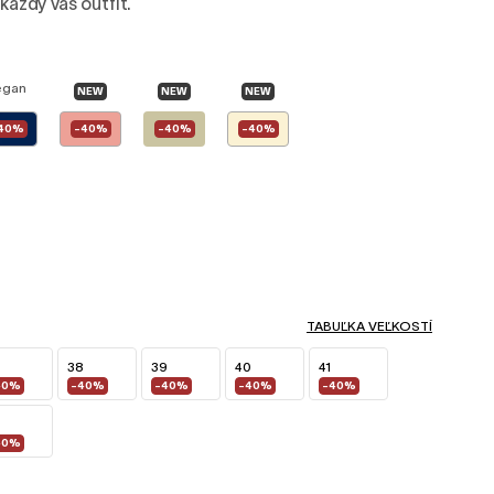
každý váš outfit.
egan
NEW
NEW
NEW
40%
-40%
-40%
-40%
TABUĽKA VEĽKOSTÍ
38
39
40
41
40%
-40%
-40%
-40%
-40%
40%