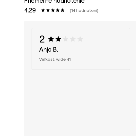
Priemerné hodnotenie
4.29
(14 hodnotení)
2
Anjo B.
Veľkosť: wide 41