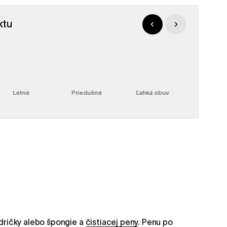
ktu
Letné
Priedušné
Ľahká obuv
dričky alebo špongie a
čistiacej peny
. Penu po