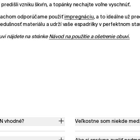
 predišli vzniku škvŕn, a topánky nechajte voľne vyschnúť.
 prachom odporúčame použiť
impregnáciu
, a to ideálne už pr
riedušnosť materiálu a udrží vaše espadrilky v perfektnom sta
vi nájdete na stránke
Návod na použitie a ošetrenie obuvi.
EN vhodné?
Veľkostne som niekde medzi
Ako si správne zvoliť nadm