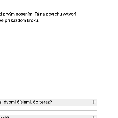
ed prvým nosením. Tá na povrchu vytvorí
ve pri každom kroku.
 dvomi číslami, čo teraz?
erok?