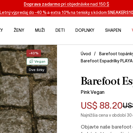
Doprava zadarmo
pri objednávke nad 150 $
Letný výpredaj do -40 %
a
extra 10% na tenisky s kódom
SNEAKERS1
KY
ŽENY
MUŽI
DETI
DOPLNKY
SHAPEN
-40%
Úvod
Barefoot topánk
Barefoot Espadrilky PLAYA
Vegan
Dve šírky
Barefoot E
Pink Vegan
US$ 88.20
US
Najnižšia cena v období 30
Objavte naše barefoot e