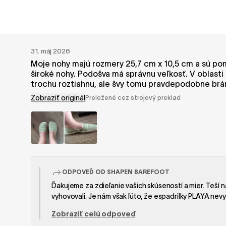
31. máj 2026
Moje nohy majú rozmery 25,7 cm x 10,5 cm a sú pom
široké nohy. Podošva má správnu veľkosť. V oblast
trochu roztiahnu, ale švy tomu pravdepodobne bráni
Zobraziť originál
Preložené cez strojový preklad
ODPOVEĎ OD SHAPEN BAREFOOT
Ďakujeme za zdieľanie vašich skúseností a mier. Teší n
vyhovovali. Je nám však ľúto, že espadrilky PLAYA nevy
Naše topánky sú navrhnuté pre nohy so stredným obje
Zobraziť celú odpoveď
môže nosením mierne zmäkčiť, ale vďaka konštrukcii a