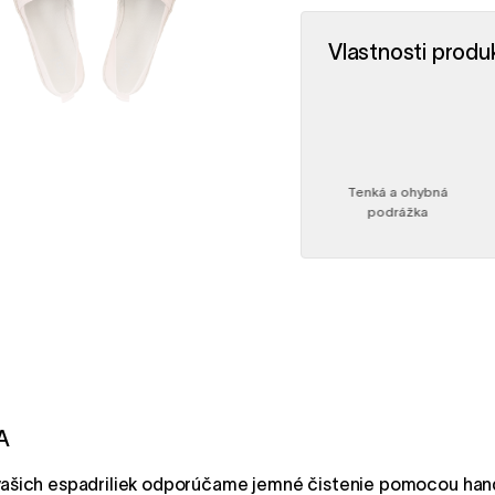
Vlastnosti produ
Široká špička a
Päta a špička v
Tenká a ohybná
anatomický tvar
rovine
podrážka
A
y vašich espadriliek odporúčame jemné čistenie pomocou han