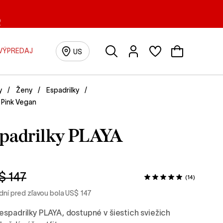
0
Vyhľadávanie
Prihlásenie/Registrácia
VÝPREDAJ
US
y
Ženy
Espadrilky
 Pink Vegan
spadrilky PLAYA
$ 147
(14)
 dní pred zľavou bola US$ 147
spadrilky PLAYA, dostupné v šiestich sviežich