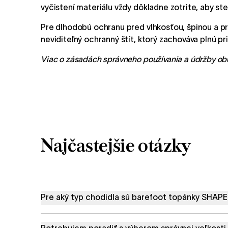
vyčistení materiálu vždy dôkladne zotrite, aby ste
Pre dlhodobú ochranu pred vlhkosťou, špinou a
neviditeľný ochranný štít, ktorý zachováva plnú p
Viac o zásadách správneho používania a údržby obu
Najčastejšie otázky
Pre aký typ chodidla sú barefoot topánky SHAP
Potrebujem poradiť s výberom správnej veľkosti.