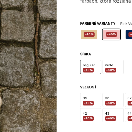
farbách, ktoré rozžiaria 
FAREBNÉ VARIANTY
Pink V
-40%
-40%
-
ŠÍRKA
regular
wide
-40%
-40%
VEĽKOSŤ
35
36
37
-40%
-40%
-
42
43
44
-40%
-40%
-