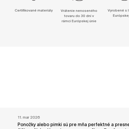
Certifikované materiály
Vyrobené s l
Vrátenie nenoseného
Európskej
tovaru do 30 dní v
rámci Európskej únie
11. mar 2026
Ponožky alebo pimki sú pre mňa perfektné a presne