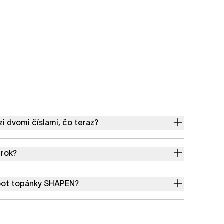
 dvomi číslami, čo teraz?
erok?
oot topánky SHAPEN?