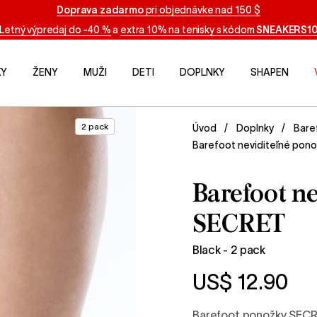
Doprava zadarmo
pri objednávke nad 150 $
Letný výpredaj do -40 %
a
extra 10% na tenisky s kódom
SNEAKERS1
KY
ŽENY
MUŽI
DETI
DOPLNKY
SHAPEN
2 pack
Úvod
Doplnky
Bare
Barefoot neviditeľné pono
Barefoot n
SECRET
Black - 2 pack
US$ 12.90
Barefoot ponožky SECR