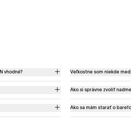
EN vhodné?
Veľkostne som niekde medzi
Ako si správne zvoliť nadm
Ako sa mám starať o baref