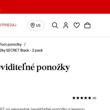
0
Vyhľadávanie
Prihlásenie/Registrácia
VÝPREDAJ
US
foot ponožky
žky SECRET Black - 2 pack
eviditeľné ponožky
(4)
ET sú elegantné neviditeľné ponožky s jemnou