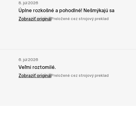
8. júl 2026
Úplne rozkošné a pohodlné! Nešmýkajú sa
Zobraziť originál
Preložené cez strojový preklad
6. júl 2026
Veľmi roztomilé.
Zobraziť originál
Preložené cez strojový preklad