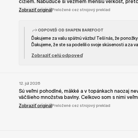
čižiem. Nabudúce si vezmem menšiu veľkosť, preto
Zobraziť originál
Preložené cez strojový preklad
ODPOVEĎ OD SHAPEN BAREFOOT
Ďakujeme za vašu spätnú väzbu! Teší nás, že ponožk
Ďakujeme, že ste sa podelili o svoje skúsenosti a za
Zobraziť celú odpoveď
12. júl 2026
Sú veľmi pohodlné, mäkké a v topánkach naozaj nevi
väčšieho množstva bavlny. Celkovo som s nimi veľm
Zobraziť originál
Preložené cez strojový preklad