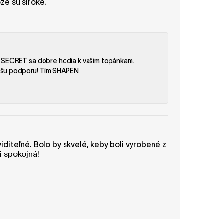
že sú široké.
y SECRET sa dobre hodia k vašim topánkam.
 vašu podporu! Tím SHAPEN
diteľné. Bolo by skvelé, keby boli vyrobené z
i spokojná!