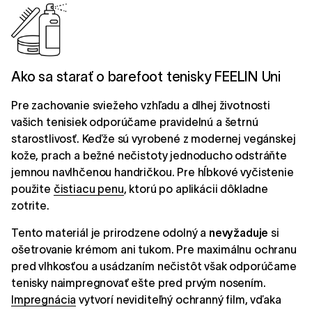
Ako sa starať o barefoot tenisky FEELIN Uni
Pre zachovanie sviežeho vzhľadu a dlhej životnosti
vašich tenisiek odporúčame pravidelnú a šetrnú
starostlivosť. Keďže sú vyrobené z modernej vegánskej
kože, prach a bežné nečistoty jednoducho odstráňte
jemnou navlhčenou handričkou. Pre hĺbkové vyčistenie
použite
čistiacu penu
, ktorú po aplikácii dôkladne
zotrite.
Tento materiál je prirodzene odolný a
nevyžaduje
si
ošetrovanie krémom ani tukom. Pre maximálnu ochranu
pred vlhkosťou a usádzaním nečistôt však odporúčame
tenisky naimpregnovať ešte pred prvým nosením.
Impregnácia
vytvorí neviditeľný ochranný film, vďaka