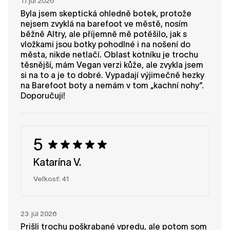
17. júl 2026
Byla jsem skeptická ohledně botek, protože
nejsem zvyklá na barefoot ve městě, nosím
běžně Altry, ale příjemně mě potěšilo, jak s
vložkami jsou botky pohodlné i na nošení do
města, nikde netlačí. Oblast kotníku je trochu
těsnější, mám Vegan verzi kůže, ale zvykla jsem
si na to a je to dobré. Vypadají výjimečně hezky
na Barefoot boty a nemám v tom „kachní nohy“.
Doporučuji!
5
Katarína V.
Veľkosť: 41
23. júl 2026
Prišli trochu poškrabané vpredu, ale potom som