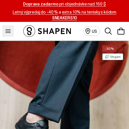
Doprava zadarmo
pri objednávke nad 150 $
Letný výpredaj do -40 %
a
extra 10% na tenisky s kódom
SNEAKERS10
Vyhľadávan
US
-30%
Vegan