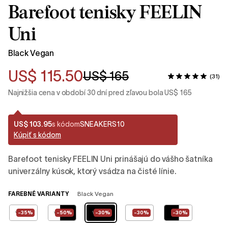
Barefoot tenisky FEELIN
Uni
Black Vegan
US$ 115.50
US$ 165
(31)
Najnižšia cena v období 30 dní pred zľavou bola US$ 165
US$ 103.95
s kódom
SNEAKERS10
Kúpiť s kódom
Barefoot tenisky FEELIN Uni prinášajú do vášho šatníka
univerzálny kúsok, ktorý vsádza na čisté línie.
FAREBNÉ VARIANTY
Black Vegan
-35%
-50%
-30%
-30%
-30%