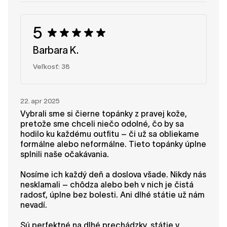
podporujú počas dlhých dní na nohách. Vaše
odporúčanie pre nás veľa znamená. Tím
5
SHAPEN
Barbara K.
Veľkosť: 38
22. apr 2025
Vybrali sme si čierne topánky z pravej kože,
pretože sme chceli niečo odolné, čo by sa
hodilo ku každému outfitu – či už sa obliekame
formálne alebo neformálne. Tieto topánky úplne
splnili naše očakávania.
Nosíme ich každý deň a doslova všade. Nikdy nás
nesklamali – chôdza alebo beh v nich je čistá
radosť, úplne bez bolesti. Ani dlhé státie už nám
nevadí.
Sú perfektné na dlhé prechádzky, státie v