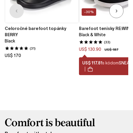
-30%
Celoročné barefoot topánky
Barefoot tenisky RE:WIND
BERRY
Black & White
Black
(33)
(31)
US$ 130.90
US$ 187
US$ 170
US$ 117.81
s kódom
SNEAK
|
Comfort is beautiful