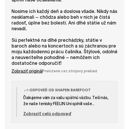
Nosíme ich každý deň a doslova všade. Nikdy nás
nesklamali – chôdza alebo beh v nich je čistá
radosť, úplne bez bolesti. Ani dlhé státie už nám
nevadí.
Sú perfektné na dlhé prechádzky, státie v
baroch alebo na koncertoch a sú záchranou pre
moju každodennú prácu čašníka. Štýlové, odolné
a neuveriteľne pohodlné – nemôžem ich
dostatočne odporučiť!
Zobraziť originál
Preložené cez strojový preklad
ODPOVEĎ OD SHAPEN BAREFOOT
Ďakujeme vám za vašu spätnú väzbu. Teší nás,
že naše tenisky FEELIN Uni splnili vaše
očakávania a tak dokonale zapadli do vášho
Zobraziť celú odpoveď
každodenného života. Je fantastické vedieť, že
poskytujú pohodlie a odolnosť, či už sa
obliekate elegantne alebo neformálne, a že vás