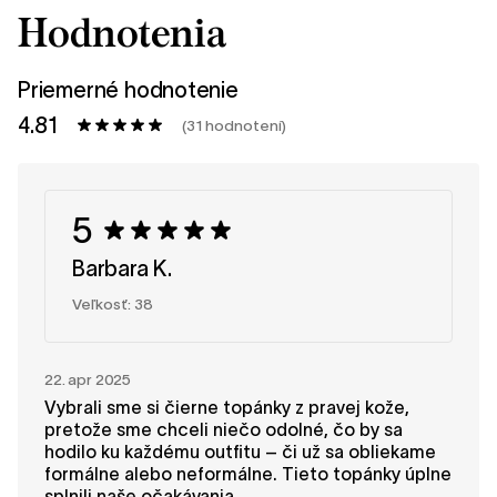
Hodnotenia
Priemerné hodnotenie
4.81
(31 hodnotení)
5
Barbara K.
Veľkosť: 38
22. apr 2025
Vybrali sme si čierne topánky z pravej kože,
pretože sme chceli niečo odolné, čo by sa
hodilo ku každému outfitu – či už sa obliekame
formálne alebo neformálne. Tieto topánky úplne
splnili naše očakávania.