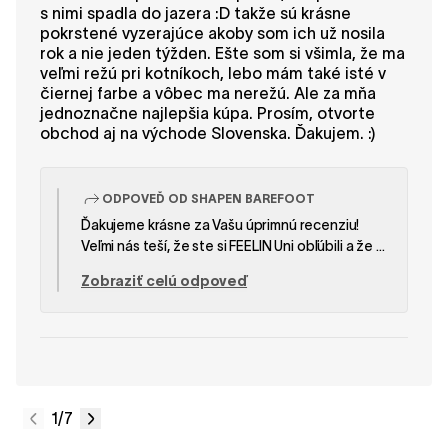
s nimi spadla do jazera :D takže sú krásne
pokrstené vyzerajúce akoby som ich už nosila
rok a nie jeden týžden. Ešte som si všimla, že ma
veľmi režú pri kotníkoch, lebo mám také isté v
čiernej farbe a vôbec ma nerežú. Ale za mňa
jednoznačne najlepšia kúpa. Prosím, otvorte
obchod aj na východe Slovenska. Ďakujem. :)
ODPOVEĎ OD SHAPEN BAREFOOT
Ďakujeme krásne za Vašu úprimnú recenziu!
Veľmi nás teší, že ste si FEELIN Uni obľúbili a že sú
pre Vás takou skvelou voľbou. Mrzí nás, že tento
Zobraziť celú odpoveď
pár bol na začiatku trochu poškriabaný a že Vás
pri členkoch tlačí viac ako Váš čierny pár. Aj pri
rovnakom modeli môže pocit nosenia ovplyvniť
tvar chodidla a spôsob, akým topánka sadne na
nohe. Veríme, že po postupnom nosení sa
materiál jemne prispôsobí a pohodlie sa ešte
zlepší. Ďakujeme aj za Vaše prianie ohľadom
1
/7
predajne na východe Slovenska – veľmi si