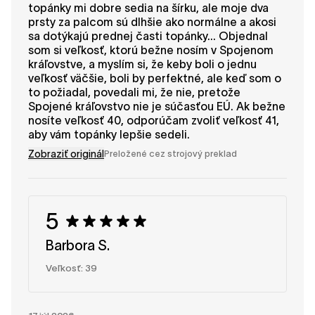
topánky mi dobre sedia na šírku, ale moje dva
prsty za palcom sú dlhšie ako normálne a akosi
sa dotýkajú prednej časti topánky... Objednal
som si veľkosť, ktorú bežne nosím v Spojenom
kráľovstve, a myslím si, že keby boli o jednu
veľkosť väčšie, boli by perfektné, ale keď som o
to požiadal, povedali mi, že nie, pretože
Spojené kráľovstvo nie je súčasťou EÚ. Ak bežne
nosíte veľkosť 40, odporúčam zvoliť veľkosť 41,
aby vám topánky lepšie sedeli.
Zobraziť originál
Preložené cez strojový preklad
5
Barbora S.
Veľkosť: 39