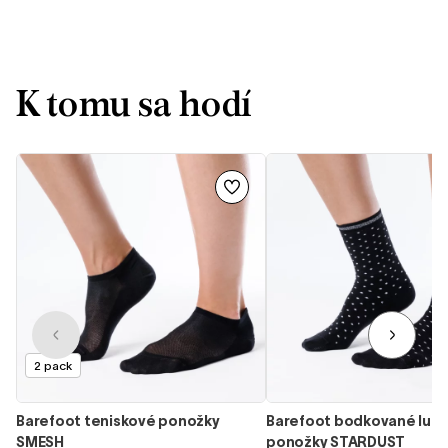
vážime Váš záujem. Prajeme Vám veľa
pohodlných krokov s FEELIN Uni! Tím SHAPEN
K tomu sa hodí
2 pack
Barefoot teniskové ponožky
Barefoot bodkované lure
SMESH
ponožky STARDUST