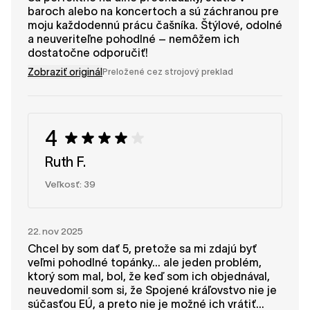
baroch alebo na koncertoch a sú záchranou pre
moju každodennú prácu čašníka. Štýlové, odolné
a neuveriteľne pohodlné – nemôžem ich
dostatočne odporučiť!
Zobraziť originál
Preložené cez strojový preklad
4
Ruth F.
Veľkosť: 39
22. nov 2025
Chcel by som dať 5, pretože sa mi zdajú byť
veľmi pohodlné topánky... ale jeden problém,
ktorý som mal, bol, že keď som ich objednával,
neuvedomil som si, že Spojené kráľovstvo nie je
súčasťou EÚ, a preto nie je možné ich vrátiť...