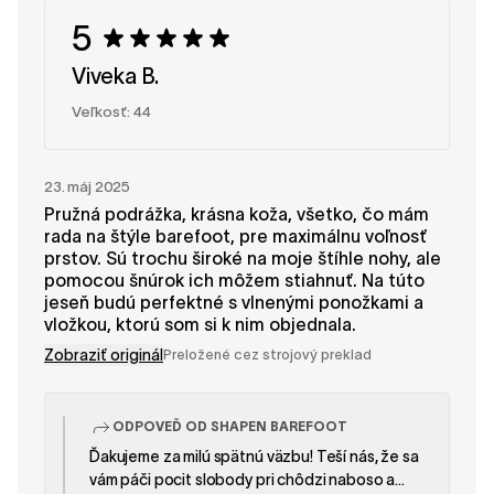
5
Viveka B.
Veľkosť: 44
23. máj 2025
Pružná podrážka, krásna koža, všetko, čo mám
rada na štýle barefoot, pre maximálnu voľnosť
prstov. Sú trochu široké na moje štíhle nohy, ale
pomocou šnúrok ich môžem stiahnuť. Na túto
jeseň budú perfektné s vlnenými ponožkami a
vložkou, ktorú som si k nim objednala.
Zobraziť originál
Preložené cez strojový preklad
ODPOVEĎ OD SHAPEN BAREFOOT
Ďakujeme za milú spätnú väzbu! Teší nás, že sa
vám páči pocit slobody pri chôdzi naboso a