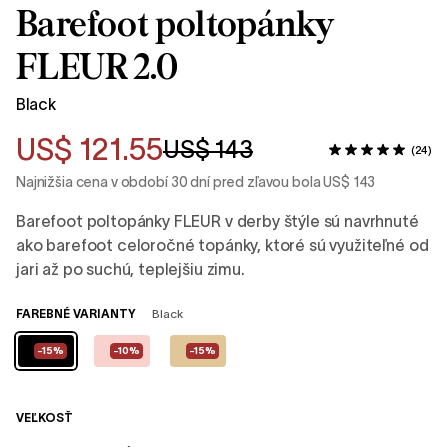
Barefoot poltopánky
FLEUR 2.0
Black
US$ 121.55
US$ 143
(24)
Najnižšia cena v období 30 dní pred zľavou bola US$ 143
Barefoot poltopánky FLEUR v derby štýle sú navrhnuté
ako barefoot celoročné topánky, ktoré sú využiteľné od
jari až po suchú, teplejšiu zimu.
FAREBNÉ VARIANTY
Black
-15%
-10%
-15%
VEĽKOSŤ