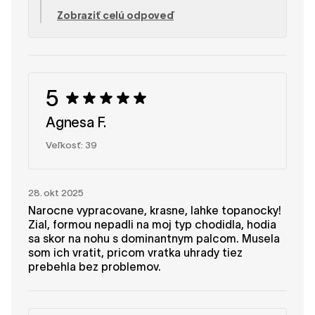
použité materiály. Je skvelé, že šnúrky pomáhajú
Zobraziť celú odpoveď
s prispôsobením topánok a vlnené ponožky s
vnútornou stielkou sú ideálne na jeseň. Prajeme
vám príjemné nosenie! — Tím SHAPEN
5
Agnesa F.
Veľkosť: 39
28. okt 2025
Narocne vypracovane, krasne, lahke topanocky!
Zial, formou nepadli na moj typ chodidla, hodia
sa skor na nohu s dominantnym palcom. Musela
som ich vratit, pricom vratka uhrady tiez
prebehla bez problemov.