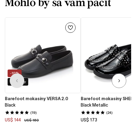
Mohlo by sa vám páčiť
-10%
Dve šírky
Barefoot mokasíny VERSA 2.0
Barefoot mokasíny SHEE
Black
Black Metallic
(19)
(24)
US$ 144
US$ 173
US$ 160