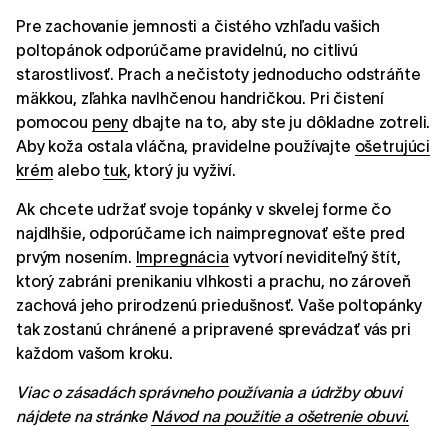
Pre zachovanie jemnosti a čistého vzhľadu vašich
poltopánok odporúčame pravidelnú, no citlivú
starostlivosť. Prach a nečistoty jednoducho odstráňte
mäkkou, zľahka navlhčenou handričkou. Pri čistení
pomocou
peny
dbajte na to, aby ste ju dôkladne zotreli.
Aby koža ostala vláčna, pravidelne používajte
ošetrujúci
krém
alebo
tuk
, ktorý ju vyživí.
Ak chcete udržať svoje topánky v skvelej forme čo
najdlhšie, odporúčame ich naimpregnovať ešte pred
prvým nosením.
Impregnácia
vytvorí neviditeľný štít,
ktorý zabráni prenikaniu vlhkosti a prachu, no zároveň
zachová jeho prirodzenú priedušnosť. Vaše poltopánky
tak zostanú chránené a pripravené sprevádzať vás pri
každom vašom kroku.
Viac o zásadách správneho používania a údržby obuvi
nájdete na stránke
Návod na použitie a ošetrenie obuvi.