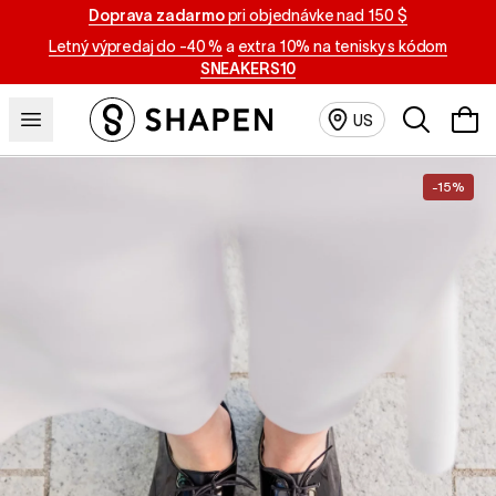
Doprava zadarmo
pri objednávke nad 150 $
Letný výpredaj do -40 %
a
extra 10% na tenisky s kódom
SNEAKERS10
Vyhľadávan
US
-15%