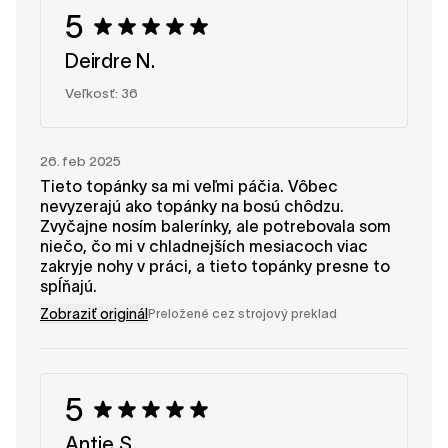
5
Deirdre N.
Veľkosť: 36
26. feb 2025
Tieto topánky sa mi veľmi páčia. Vôbec
nevyzerajú ako topánky na bosú chôdzu.
Zvyčajne nosím balerínky, ale potrebovala som
niečo, čo mi v chladnejších mesiacoch viac
zakryje nohy v práci, a tieto topánky presne to
spĺňajú.
Zobraziť originál
Preložené cez strojový preklad
5
Antje S.