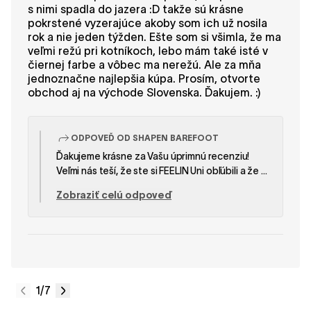
s nimi spadla do jazera :D takže sú krásne
pokrstené vyzerajúce akoby som ich už nosila
rok a nie jeden týžden. Ešte som si všimla, že ma
veľmi režú pri kotníkoch, lebo mám také isté v
čiernej farbe a vôbec ma nerežú. Ale za mňa
jednoznačne najlepšia kúpa. Prosím, otvorte
obchod aj na východe Slovenska. Ďakujem. :)
ODPOVEĎ OD SHAPEN BAREFOOT
Ďakujeme krásne za Vašu úprimnú recenziu!
Veľmi nás teší, že ste si FEELIN Uni obľúbili a že sú
pre Vás takou skvelou voľbou. Mrzí nás, že tento
Zobraziť celú odpoveď
pár bol na začiatku trochu poškriabaný a že Vás
pri členkoch tlačí viac ako Váš čierny pár. Aj pri
rovnakom modeli môže pocit nosenia ovplyvniť
tvar chodidla a spôsob, akým topánka sadne na
nohe. Veríme, že po postupnom nosení sa
materiál jemne prispôsobí a pohodlie sa ešte
zlepší. Ďakujeme aj za Vaše prianie ohľadom
1
/7
predajne na východe Slovenska – veľmi si