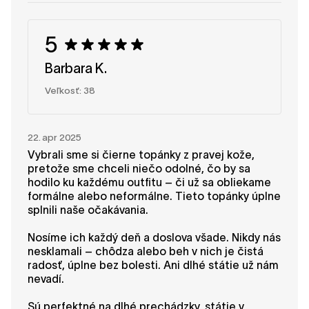
podporujú počas dlhých dní na nohách. Vaše
odporúčanie pre nás veľa znamená. Tím
5
SHAPEN
Barbara K.
Veľkosť: 38
22. apr 2025
Vybrali sme si čierne topánky z pravej kože,
pretože sme chceli niečo odolné, čo by sa
hodilo ku každému outfitu – či už sa obliekame
formálne alebo neformálne. Tieto topánky úplne
splnili naše očakávania.
Nosíme ich každý deň a doslova všade. Nikdy nás
nesklamali – chôdza alebo beh v nich je čistá
radosť, úplne bez bolesti. Ani dlhé státie už nám
nevadí.
Sú perfektné na dlhé prechádzky, státie v