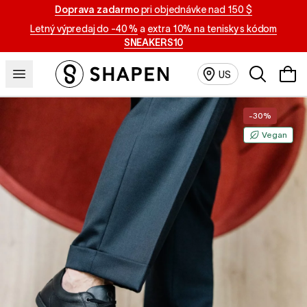
Doprava zadarmo
pri objednávke nad 150 $
Letný výpredaj do -40 %
a
extra 10% na tenisky s kódom
SNEAKERS10
Vyhľadávan
US
-30%
Vegan