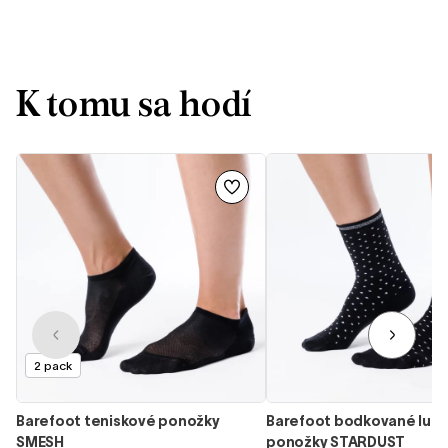
vážime Váš záujem. Prajeme Vám veľa
pohodlných krokov s FEELIN Uni! Tím SHAPEN
K tomu sa hodí
2 pack
Barefoot teniskové ponožky
Barefoot bodkované lure
SMESH
ponožky STARDUST