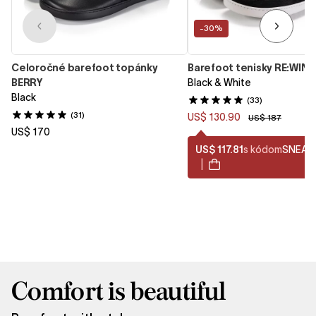
-30%
Celoročné barefoot topánky
Barefoot tenisky RE:WIND
BERRY
Black & White
Black
(33)
(31)
US$ 130.90
US$ 187
US$ 170
US$ 117.81
s kódom
SNEAK
|
Comfort is beautiful