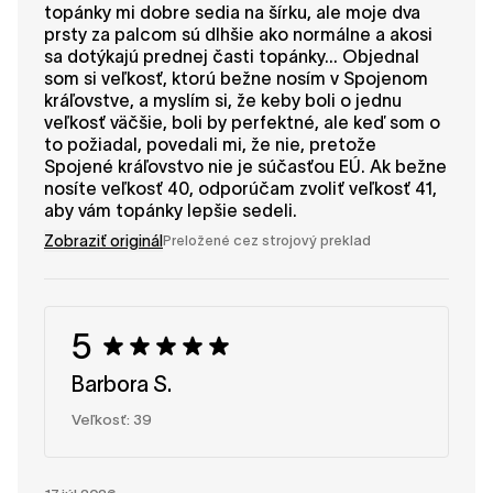
topánky mi dobre sedia na šírku, ale moje dva
prsty za palcom sú dlhšie ako normálne a akosi
sa dotýkajú prednej časti topánky... Objednal
som si veľkosť, ktorú bežne nosím v Spojenom
kráľovstve, a myslím si, že keby boli o jednu
veľkosť väčšie, boli by perfektné, ale keď som o
to požiadal, povedali mi, že nie, pretože
Spojené kráľovstvo nie je súčasťou EÚ. Ak bežne
nosíte veľkosť 40, odporúčam zvoliť veľkosť 41,
aby vám topánky lepšie sedeli.
Zobraziť originál
Preložené cez strojový preklad
5
Barbora S.
Veľkosť: 39