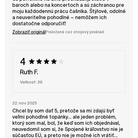
baroch alebo na koncertoch a sú záchranou pre
moju každodennú prácu čašníka. Štýlové, odolné
a neuveriteľne pohodlné – nemôžem ich
dostatočne odporučiť!
Zobraziť originál
Preložené cez strojový preklad
4
Ruth F.
Veľkosť: 39
22. nov 2025
Chcel by som dať 5, pretože sa mi zdajú byť
veľmi pohodlné topánky... ale jeden problém,
ktorý som mal, bol, že keď som ich objednával,
neuvedomil som si, že Spojené kráľovstvo nie je
súčasťou EÚ, a preto nie je možné ich vrátiť...