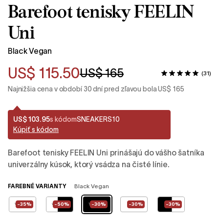
Barefoot tenisky FEELIN
Uni
Black Vegan
US$ 115.50
US$ 165
(31)
Najnižšia cena v období 30 dní pred zľavou bola US$ 165
US$ 103.95
s kódom
SNEAKERS10
Kúpiť s kódom
Barefoot tenisky FEELIN Uni prinášajú do vášho šatníka
univerzálny kúsok, ktorý vsádza na čisté línie.
FAREBNÉ VARIANTY
Black Vegan
-35%
-50%
-30%
-30%
-30%