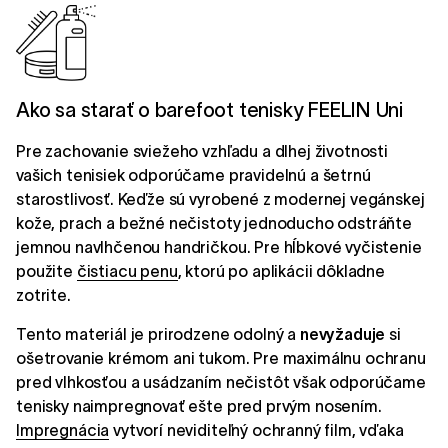
Ako sa starať o barefoot tenisky FEELIN Uni
Pre zachovanie sviežeho vzhľadu a dlhej životnosti
vašich tenisiek odporúčame pravidelnú a šetrnú
starostlivosť. Keďže sú vyrobené z modernej vegánskej
kože, prach a bežné nečistoty jednoducho odstráňte
jemnou navlhčenou handričkou. Pre hĺbkové vyčistenie
použite
čistiacu penu
, ktorú po aplikácii dôkladne
zotrite.
Tento materiál je prirodzene odolný a
nevyžaduje
si
ošetrovanie krémom ani tukom. Pre maximálnu ochranu
pred vlhkosťou a usádzaním nečistôt však odporúčame
tenisky naimpregnovať ešte pred prvým nosením.
Impregnácia
vytvorí neviditeľný ochranný film, vďaka