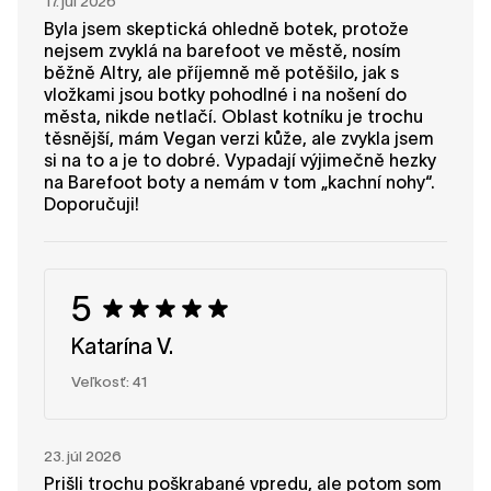
17. júl 2026
Byla jsem skeptická ohledně botek, protože
nejsem zvyklá na barefoot ve městě, nosím
běžně Altry, ale příjemně mě potěšilo, jak s
vložkami jsou botky pohodlné i na nošení do
města, nikde netlačí. Oblast kotníku je trochu
těsnější, mám Vegan verzi kůže, ale zvykla jsem
si na to a je to dobré. Vypadají výjimečně hezky
na Barefoot boty a nemám v tom „kachní nohy“.
Doporučuji!
5
Katarína V.
Veľkosť: 41
23. júl 2026
Prišli trochu poškrabané vpredu, ale potom som