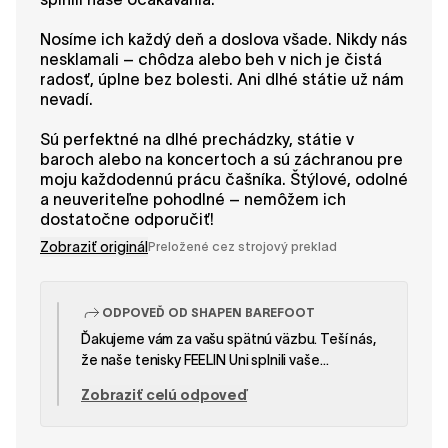
Nosíme ich každý deň a doslova všade. Nikdy nás
nesklamali – chôdza alebo beh v nich je čistá
radosť, úplne bez bolesti. Ani dlhé státie už nám
nevadí.
Sú perfektné na dlhé prechádzky, státie v
baroch alebo na koncertoch a sú záchranou pre
moju každodennú prácu čašníka. Štýlové, odolné
a neuveriteľne pohodlné – nemôžem ich
dostatočne odporučiť!
Zobraziť originál
Preložené cez strojový preklad
ODPOVEĎ OD SHAPEN BAREFOOT
Ďakujeme vám za vašu spätnú väzbu. Teší nás,
že naše tenisky FEELIN Uni splnili vaše
očakávania a tak dokonale zapadli do vášho
Zobraziť celú odpoveď
každodenného života. Je fantastické vedieť, že
poskytujú pohodlie a odolnosť, či už sa
obliekate elegantne alebo neformálne, a že vás