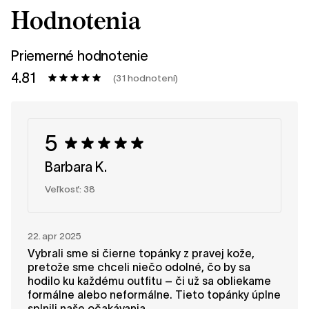
Hodnotenia
Priemerné hodnotenie
4.81
(31 hodnotení)
5
Barbara K.
Veľkosť: 38
22. apr 2025
Vybrali sme si čierne topánky z pravej kože,
pretože sme chceli niečo odolné, čo by sa
hodilo ku každému outfitu – či už sa obliekame
formálne alebo neformálne. Tieto topánky úplne
splnili naše očakávania.