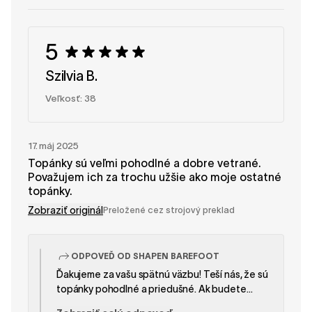
obúvanie sa osvedčí obúvačka, najmä pri prvých
niekoľkých noseniach. Ďakujeme, že ste si
vybrali SHAPEN! Dúfame, že si užijete každý krok
5
vo vašich nových teniskách. Tím SHAPEN
Szilvia B.
Veľkosť: 38
17. máj 2025
Topánky sú veľmi pohodlné a dobre vetrané.
Považujem ich za trochu užšie ako moje ostatné
topánky.
Zobraziť originál
Preložené cez strojový preklad
ODPOVEĎ OD SHAPEN BAREFOOT
Ďakujeme za vašu spätnú väzbu! Teší nás, že sú
topánky pohodlné a priedušné. Ak budete
potrebovať pomoc s výberom najlepšej veľkosti,