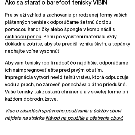
Ako sa starať o barefoot tenisky VIBIN
Pre svieži vzhľad a zachovanie prirodzenej formy vašich
plátenných tenisiek odporúčame šetrnú údržbu
pomocou handričky alebo špongie v kombinácii s
čistiacou penou
. Penu po vyčistení materiálu vždy
dôkladne zotrite, aby ste predišli vzniku škvŕn, a topánky
nechajte voľne vyschnúť.
Aby vám tenisky robili radosť čo najdlhšie, odporúčame
ich naimpregnovať ešte pred prvým obutím.
Impregnácia
vytvorí neviditeľnú vrstvu, ktorá odpudzuje
vodu a prach, no zároveň ponecháva plátno priedušné.
Vaše tenisky tak zostanú chránené a v skvelej forme pri
každom dobrodružstve.
Viac o zásadách správneho používania a údržby obuvi
nájdete na stránke
Návod na použitie a ošetrenie obuvi.