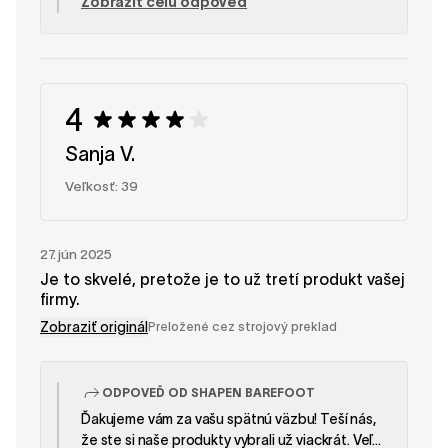
Zobraziť celú odpoveď
náš tím zákazníckej podpory je vám k dispozícii.
– Tím SHAPEN
4
Sanja V.
Veľkosť: 39
27. jún 2025
Je to skvelé, pretože je to už tretí produkt vašej
firmy.
Zobraziť originál
Preložené cez strojový preklad
ODPOVEĎ OD SHAPEN BAREFOOT
Ďakujeme vám za vašu spätnú väzbu! Teší nás,
že ste si naše produkty vybrali už viackrát. Veľmi