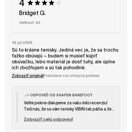
4
Bridget G.
Veľkosť: 42
16. júl 2026
Sú to krásne tenisky. Jediná vec je, že sa trochu
ťažko obúvajú – budem si musieť kúpiť
obúvačku, lebo materiál je dosť tuhý, ale úplne
ich zbožňujem a sú tak pohodlné.
Zobraziť originál
Preložené cez strojový preklad
ODPOVEĎ OD SHAPEN BAREFOOT
Veľmi pekne ďakujeme za vašu milú recenziu!
Teší nás, že sa vám tenisky VIBIN tak páčia a že
sú pre vás také pohodlné. Bavlnené plátno sa
Zobraziť celú odpoveď
spočiatku môže zdať trochu tuhšie, ale pri
pravidelnom nosení sa stane pružnejším. Na