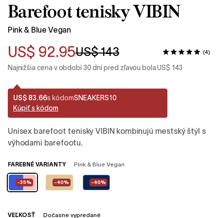
Barefoot tenisky VIBIN
Pink & Blue Vegan
US$ 92.95
US$ 143
(4)
Najnižšia cena v období 30 dní pred zľavou bola US$ 143
US$ 83.66
s kódom
SNEAKERS10
Kúpiť s kódom
Unisex barefoot tenisky VIBIN kombinujú mestský štýl s
výhodami barefootu.
FAREBNÉ VARIANTY
Pink & Blue Vegan
-35%
-40%
-40%
VEĽKOSŤ
Dočasne vypredané