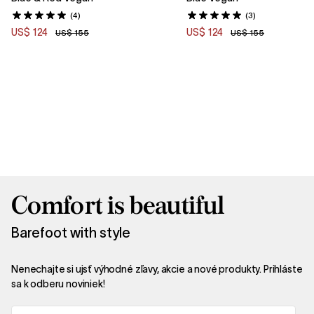
(4)
(3)
US$ 124
US$ 124
US$ 155
US$ 155
Comfort is beautiful
Barefoot with style
Nenechajte si ujsť výhodné zľavy, akcie a nové produkty. Prihláste
sa k odberu noviniek!