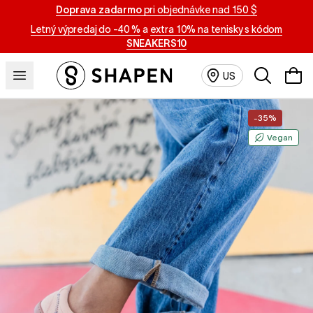
Doprava zadarmo
pri objednávke nad 150 $
Letný výpredaj do -40 %
a
extra 10% na tenisky s kódom
SNEAKERS10
Vyhľadávan
US
-35%
Vegan