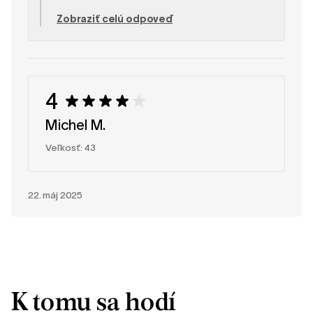
si to ceníme! Prajeme vám veľa radosti z tenisiek
Zobraziť celú odpoveď
VIBIN! Tím SHAPEN
4
Michel M.
Veľkosť: 43
22. máj 2025
K tomu sa hodí