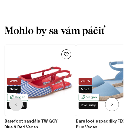
Mohlo by sa vám páčiť
-20%
-20%
Nové
Nové
Vegan
Vegan
Dve šírky
Dve šírky
Barefoot sandále TWIGGY
Barefoot espadrilky FEST
Blue & Red Vegan
Blue Vegan