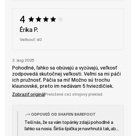
4
Érika P.
Veľkosť: 40
3. aug 2025
Pohodlné, ľahko sa obúvajú a vyzúvajú, veľkosť
zodpovedá skutočnej veľkosti. Veľmi sa mi páči
ich pružnosť. Páčia sa mi! Možno sú trochu
klaunovské, preto im nedávam 5 hviezdičiek.
Zobraziť originál
Preložené cez strojový preklad
ODPOVEĎ OD SHAPEN BAREFOOT
Teší nás, že sa vám topánky zdajú pohodlné a
ľahko sa nosia. Širšia špička je navrhnutá tak, aby
poskytovala prstom dostatok priestoru a