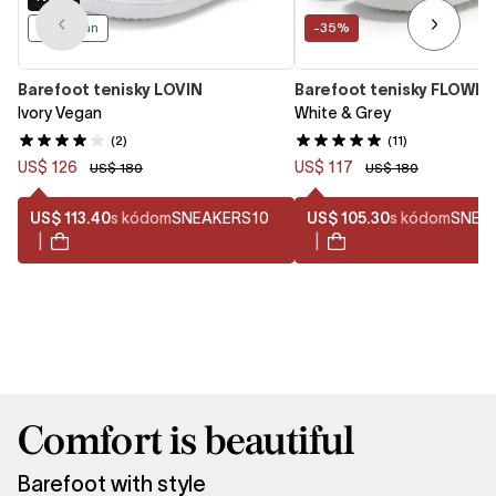
Vegan
-35%
Barefoot tenisky LOVIN
Barefoot tenisky FLOWIN
Ivory Vegan
White & Grey
(2)
(11)
US$ 126
US$ 117
US$ 180
US$ 180
US$ 113.40
s kódom
SNEAKERS10
US$ 105.30
s kódom
SNEA
|
|
Comfort is beautiful
Barefoot with style