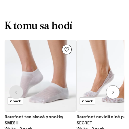
K tomu sa hodí
2 pack
2 pack
Barefoot teniskové ponožky
Barefoot neviditeľné po
SMESH
SECRET