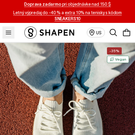
Doprava zadarmo
pri objednávke nad 150 $
Letný výpredaj do -40 %
a
extra 10% na tenisky s kódom
SNEAKERS10
Vyhľadávan
US
-35%
Vegan