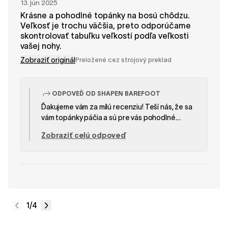
13. jún 2025
Krásne a pohodlné topánky na bosú chôdzu.
Veľkosť je trochu väčšia, preto odporúčame
skontrolovať tabuľku veľkostí podľa veľkosti
vašej nohy.
Zobraziť originál
Preložené cez strojový preklad
ODPOVEĎ OD SHAPEN BAREFOOT
Ďakujeme vám za milú recenziu! Teší nás, že sa
vám topánky páčia a sú pre vás pohodlné.
Všetky naše topánky sú ručne vyrábané na
Zobraziť celú odpoveď
vlastnej unikátnej forme, preto má každý model
svoju vlastnú veľkostnú tabuľku. Z tohto dôvodu
vždy odporúčame našim zákazníkom, aby si
pred nákupom pozreli veľkostnú tabuľku
konkrétneho modelu, aby si vybrali topánky,
ktoré im budú čo najlepšie sedieť. Tím SHAPEN
1
/4