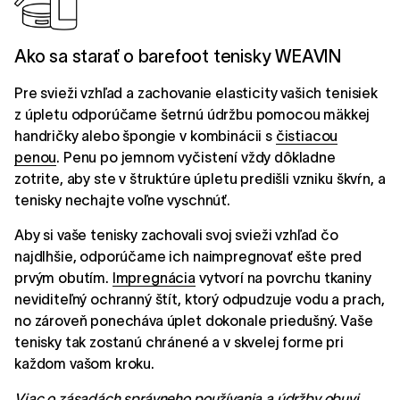
Ako sa starať o barefoot tenisky WEAVIN
Pre svieži vzhľad a zachovanie elasticity vašich tenisiek
z úpletu odporúčame šetrnú údržbu pomocou mäkkej
handričky alebo špongie v kombinácii s
čistiacou
penou
. Penu po jemnom vyčistení vždy dôkladne
zotrite, aby ste v štruktúre úpletu predišli vzniku škvŕn, a
tenisky nechajte voľne vyschnúť.
Aby si vaše tenisky zachovali svoj svieži vzhľad čo
najdlhšie, odporúčame ich naimpregnovať ešte pred
prvým obutím.
Impregnácia
vytvorí na povrchu tkaniny
neviditeľný ochranný štít, ktorý odpudzuje vodu a prach,
no zároveň ponecháva úplet dokonale priedušný. Vaše
tenisky tak zostanú chránené a v skvelej forme pri
každom vašom kroku.
Viac o zásadách správneho používania a údržby obuvi