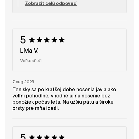
Zobraziť celú odpoveď
voľnosti pohybu, čím pomáha predchádzať
akýmkoľvek obmedzeniam. Vážime si vaše
úprimné názory a dúfame, že ich budete naďalej
s radosťou nosiť! Tím SHAPEN
5
Lívia V.
Veľkosť: 41
7. aug 2025
Tenisky sa po kratšej dobe nosenia javia ako
veľmi pohodlné, vhodné aj na nosenie bez
ponožiek počas leta. Na užšiu pätu a široké
prsty pre mňa ideál.
5