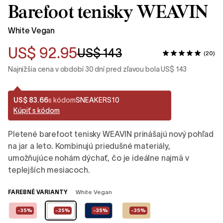
Barefoot tenisky WEAVIN
White Vegan
US$ 92.95
US$ 143
(20)
Najnižšia cena v období 30 dní pred zľavou bola US$ 143
US$ 83.66
s kódom
SNEAKERS10
Kúpiť s kódom
Pletené barefoot tenisky WEAVIN prinášajú nový pohľad
na jar a leto. Kombinujú priedušné materiály,
umožňujúce nohám dýchať, čo je ideálne najmä v
teplejších mesiacoch.
FAREBNÉ VARIANTY
White Vegan
-35%
-35%
-35%
-35%