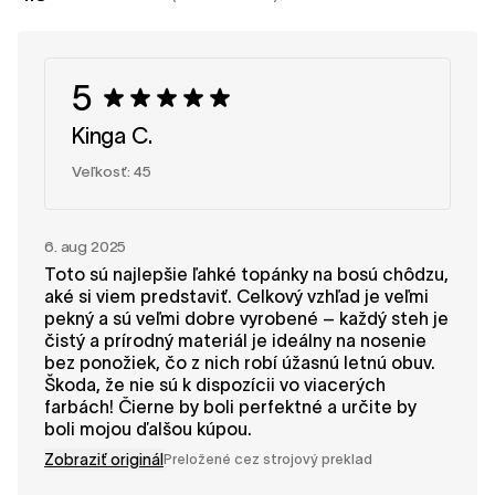
5
Kinga C.
Veľkosť: 45
6. aug 2025
Toto sú najlepšie ľahké topánky na bosú chôdzu,
aké si viem predstaviť. Celkový vzhľad je veľmi
pekný a sú veľmi dobre vyrobené – každý steh je
čistý a prírodný materiál je ideálny na nosenie
bez ponožiek, čo z nich robí úžasnú letnú obuv.
Škoda, že nie sú k dispozícii vo viacerých
farbách! Čierne by boli perfektné a určite by
boli mojou ďalšou kúpou.
Zobraziť originál
Preložené cez strojový preklad