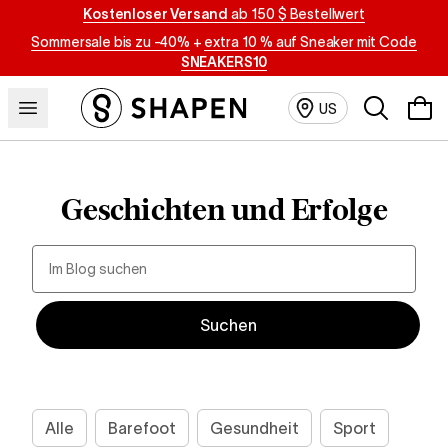
Kostenloser Versand
ab 150 $ Bestellwert
Sommersale bis zu -40%
+
extra 10 % auf Sneaker mit Code
SNEAKERS10
Suchen
US
Geschichten und Erfolge
Alle
Barefoot
Gesundheit
Sport