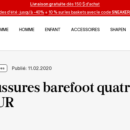
Livraison gratuite
dès 150 $ d'achat
des d'été : jusqu'à -40%
+
10 % sur les baskets avec le code
SNEAKER
EMME
HOMME
ENFANT
ACCESSOIRES
SHAPEN
Publié:
11.02.2020
res
ssures barefoot quatr
EUR