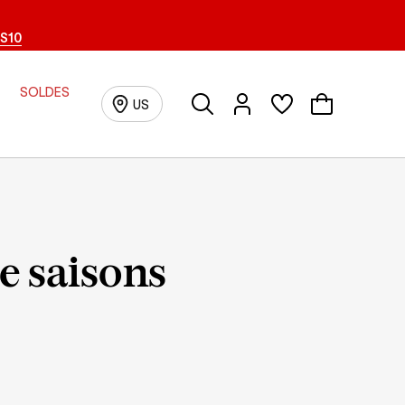
S10
SOLDES
Recherche
Connexion/inscription
US
e saisons