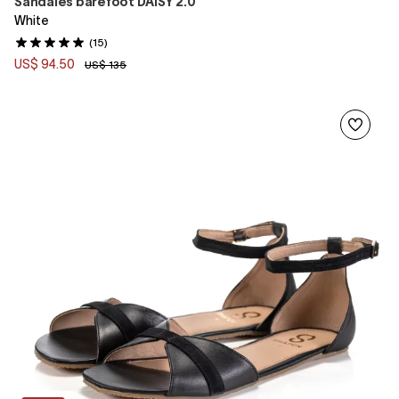
Sandales barefoot DAISY 2.0
White
(15)
US$ 94.50
US$ 135