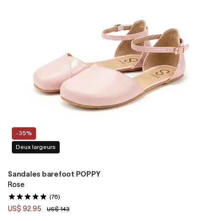
-35%
Deux largeurs
Sandales barefoot POPPY
Rose
(76)
US$ 92.95
US$ 143