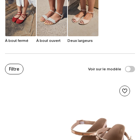
À bout fermé
À bout ouvert
Deux largeurs
Filtre
Voir sur le modèle