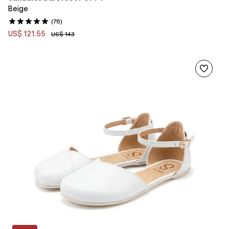
Beige
(76)
US$ 121.55
US$ 143