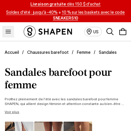
Livraison gratuite
dès 150 $ d'achat
Soldes d'été : jusqu'à -40%
+
10 % sur les baskets avec le code
SNEAKERS10
Recherche
US
Sandales
Accueil
Chaussures barefoot
Femme
Sandales barefoot pour
femme
Profitez pleinement de l'été avec les sandales barefoot pour femme
SHAPEN, qui allient design féminin et attention constante au bien-être de
vos pieds. Nos chaussures d'été barefoot à semelles ultra-fines
Voir plus
garantissent un contact parfait avec le sol, tandis que leur coupe
anatomique offrira toute la liberté nécessaire à vos orteils. Ces sandales
barefoot élégantes sont idéales pour accompagner les balades en ville
et les robes d'été de toutes les femmes en quête d'un confort naturel.