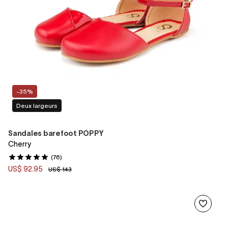
-35%
Deux largeurs
Sandales barefoot POPPY
Cherry
(76)
US$ 92.95
US$ 143