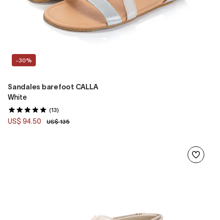
-30%
Sandales barefoot CALLA
White
(13)
US$ 94.50
US$ 135