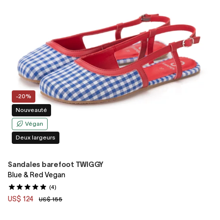
-20%
Nouveauté
Végan
Deux largeurs
Sandales barefoot TWIGGY
Blue & Red Vegan
(4)
US$ 124
US$ 155