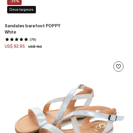
-35%
Deux largeurs
Sandales barefoot POPPY
White
(76)
US$ 92.95
US$ 143