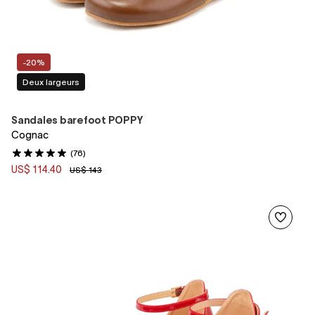
-20%
Deux largeurs
Sandales barefoot POPPY
Cognac
(76)
US$ 114.40
US$ 143