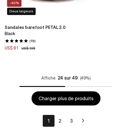
-40%
Deux largeurs
Sandales barefoot PETAL 2.0
Black
(19)
US$ 81
US$ 135
24 sur 49
Affiché
(49%)
Charger plus de produits
1
2
3