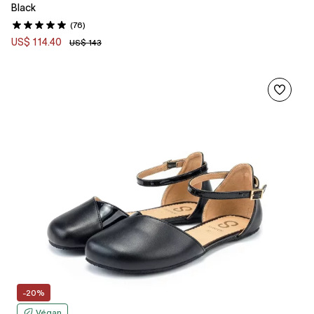
Black
(76)
US$ 114.40
US$ 143
-20%
Végan