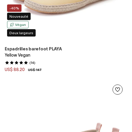
-40%
Nouveauté
Végan
Deux largeurs
Espadrilles barefoot PLAYA
Yellow Vegan
(14)
US$ 88.20
US$ 147