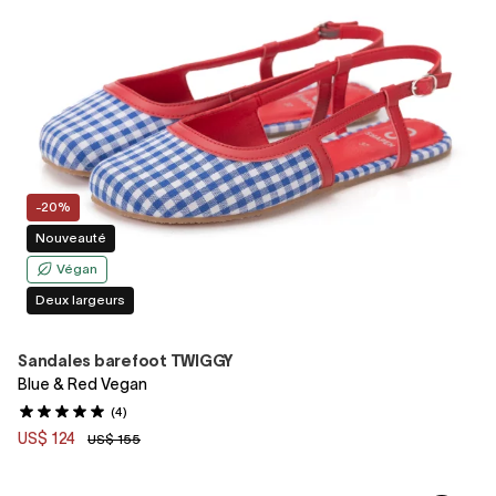
-20%
Nouveauté
Végan
Deux largeurs
Sandales barefoot TWIGGY
Blue & Red Vegan
(4)
US$ 124
US$ 155