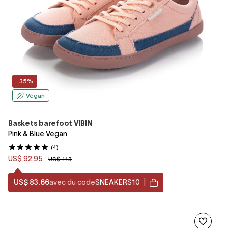
-35%
Végan
Baskets barefoot VIBIN
Pink & Blue Vegan
(4)
US$ 92.95
US$ 143
US$ 83.66
avec du code
SNEAKERS10
|