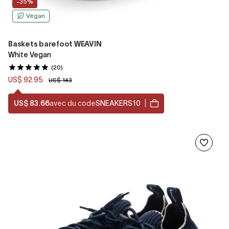
-35%
Végan
Baskets barefoot WEAVIN
White Vegan
(20)
US$ 92.95
US$ 143
US$ 83.66
avec du code
SNEAKERS10
|