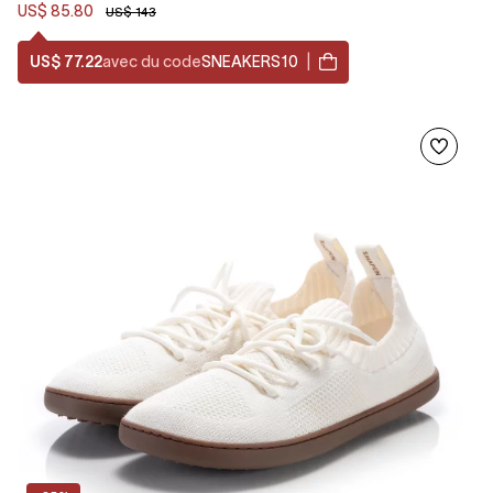
US$ 85.80
US$ 143
US$ 77.22
avec du code
SNEAKERS10
|