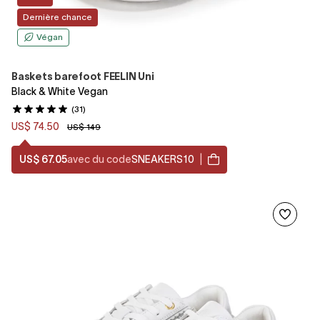
Dernière chance
Végan
Baskets barefoot FEELIN Uni
Black & White Vegan
(31)
US$ 74.50
US$ 149
US$ 67.05
avec du code
SNEAKERS10
|