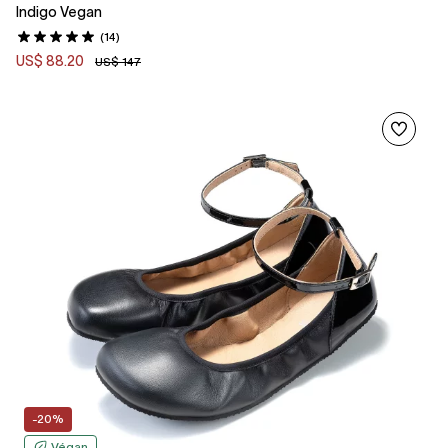
Indigo Vegan
(14)
US$ 88.20
US$ 147
-20%
Végan