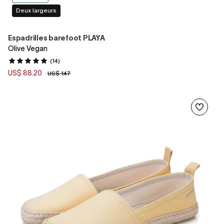
Deux largeurs
Espadrilles barefoot PLAYA
Olive Vegan
(14)
US$ 88.20
US$ 147