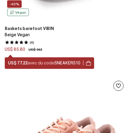
-40%
Végan
Baskets barefoot VIBIN
Beige Vegan
(4)
US$ 85.80
US$ 143
US$ 77.22
avec du code
SNEAKERS10
|