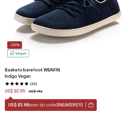
-35%
Végan
Baskets barefoot WEAVIN
Indigo Vegan
(20)
US$ 92.95
US$ 143
US$ 83.66
avec du code
SNEAKERS10
|