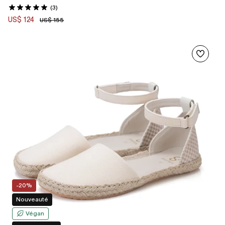
(3)
US$ 124
US$ 155
-20%
Nouveauté
Végan