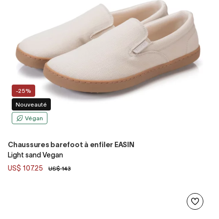
-25%
Nouveauté
Végan
Chaussures barefoot à enfiler EASIN
Light sand Vegan
US$ 107.25
US$ 143