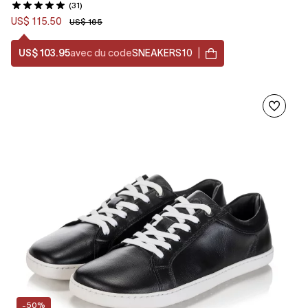
(31)
US$ 115.50
US$ 165
US$ 103.95
avec du code
SNEAKERS10
|
-50%