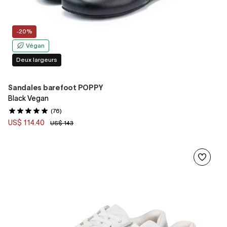
-20%
Végan
Deux largeurs
Sandales barefoot POPPY
Black Vegan
(76)
US$ 114.40
US$ 143