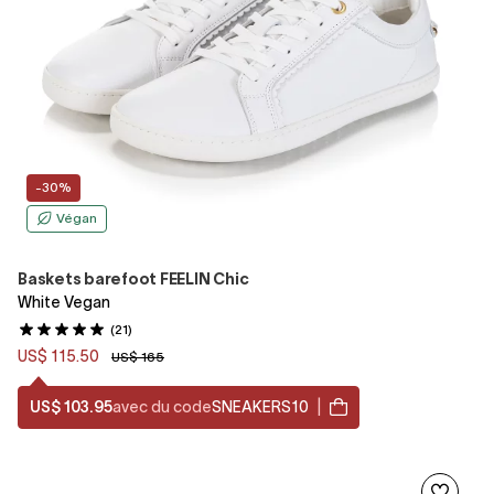
-30%
Végan
Baskets barefoot FEELIN Chic
White Vegan
(21)
US$ 115.50
US$ 165
US$ 103.95
avec du code
SNEAKERS10
|