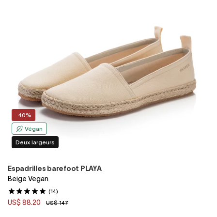
-40%
Végan
Deux largeurs
Espadrilles barefoot PLAYA
Beige Vegan
(14)
US$ 88.20
US$ 147