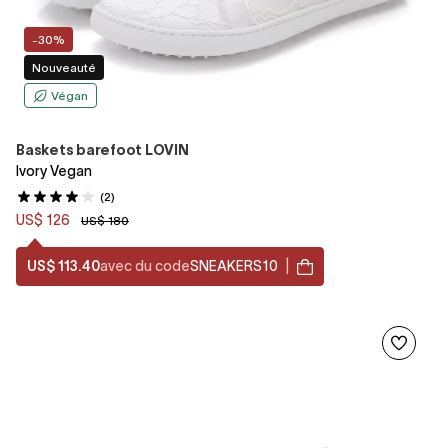
-30%
Nouveauté
Végan
Baskets barefoot LOVIN
Ivory Vegan
(2)
US$ 126
US$ 180
US$ 113.40
avec du code
SNEAKERS10
|