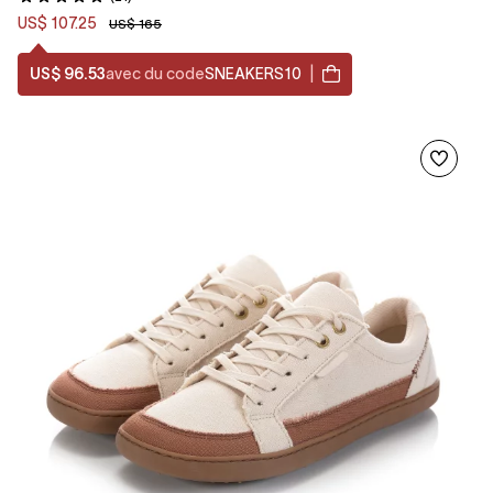
US$ 107.25
US$ 165
US$ 96.53
avec du code
SNEAKERS10
|