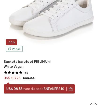
-35%
Végan
Baskets barefoot FEELIN Uni
White Vegan
(31)
US$ 107.25
US$ 165
US$ 96.53
avec du code
SNEAKERS10
|