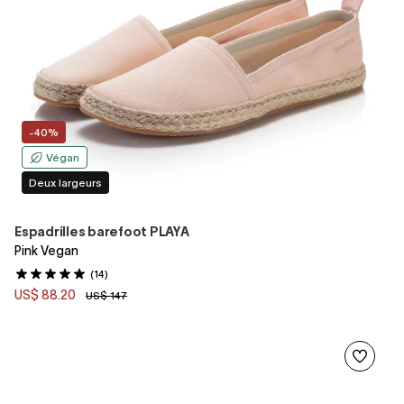
-40%
Végan
Deux largeurs
Espadrilles barefoot PLAYA
Pink Vegan
(14)
US$ 88.20
US$ 147