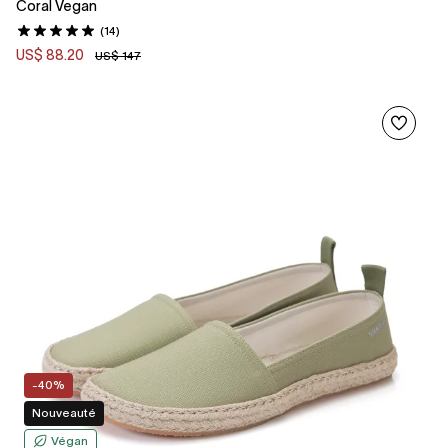
Coral Vegan
(14)
US$ 88.20
US$ 147
-40%
Nouveauté
Végan