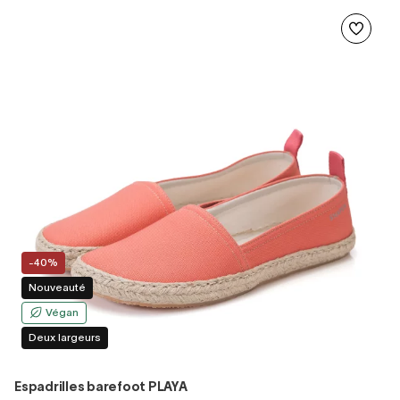
-40%
Nouveauté
Végan
Deux largeurs
Espadrilles barefoot PLAYA