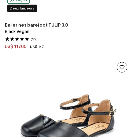
Deux largeurs
Ballerines barefoot TULIP 3.0
Black Vegan
(52)
US$ 117.60
US$ 147