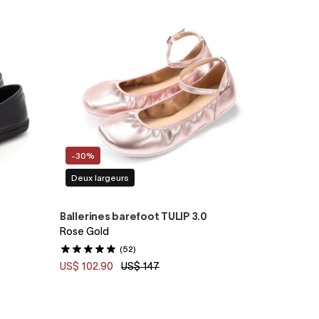
-30%
Deux largeurs
Ballerines barefoot TULIP 3.0
Rose Gold
(52)
US$ 102.90
US$ 147