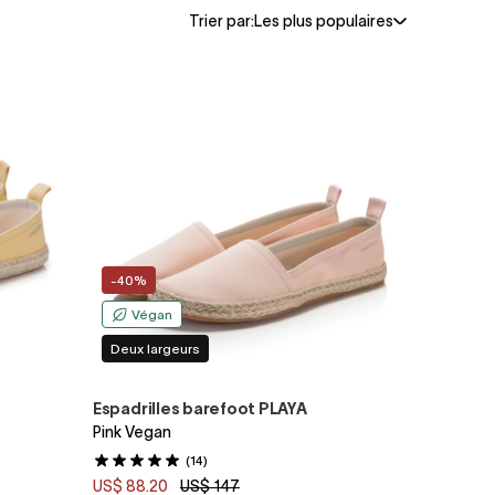
Trier par:
Les plus populaires
-40%
Végan
Deux largeurs
Espadrilles barefoot PLAYA
Pink Vegan
(14)
US$ 88.20
US$ 147