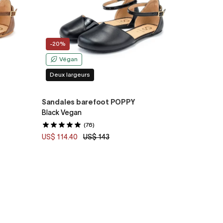
-20%
Végan
Deux largeurs
Sandales barefoot POPPY
Black Vegan
(76)
US$ 114.40
US$ 143