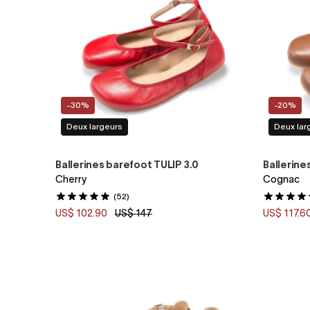
-30%
-20%
Deux largeurs
Deux lar
Ballerines barefoot TULIP 3.0
Ballerine
Cherry
Cognac
(52)
US$ 102.90
US$ 147
US$ 117.6