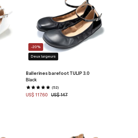
-20%
Deux largeurs
Ballerines barefoot TULIP 3.0
Black
(52)
US$ 117.60
US$ 147