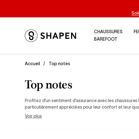
Sol
CHAUSSURES
F
BAREFOOT
Top notes
Accueil
Top notes
Profitez d'un sentiment d’assurance avec les chaussures
particulièrement appréciées pour leur confort et leur qua
fait leurs preuves et offrez à vos pieds un confort sur l
Voir plus