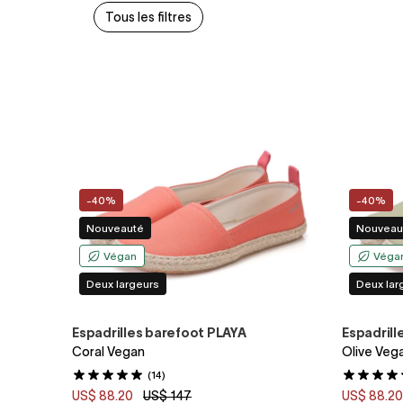
Tous les filtres
-40%
-40%
Nouveauté
Nouveau
Végan
Véga
Deux largeurs
Deux lar
Espadrilles barefoot PLAYA
Espadrill
Coral Vegan
Olive Veg
(14)
US$ 88.20
US$ 147
US$ 88.2