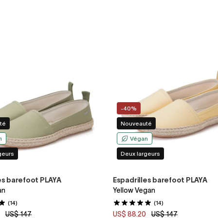
-40%
té
Nouveauté
n
Végan
geurs
Deux largeurs
es barefoot PLAYA
Espadrilles barefoot PLAYA
an
Yellow Vegan
(14)
(14)
0
US$ 147
US$ 88.20
US$ 147