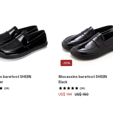
-10%
s barefoot SHEEN
Mocassins barefoot SHEEN
ter
Black
(24)
(24)
US$ 144
US$ 160