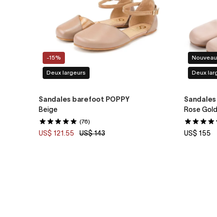
-15%
Nouveau
Deux largeurs
Deux lar
Sandales barefoot POPPY
Sandales
Beige
Rose Gol
(76)
US$ 121.55
US$ 143
US$ 155