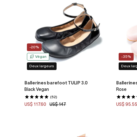
-20%
Végan
-35%
Deux largeurs
Deux lar
Ballerines barefoot TULIP 3.0
Ballerine
Black Vegan
Rose
(52)
US$ 117.60
US$ 147
US$ 95.5