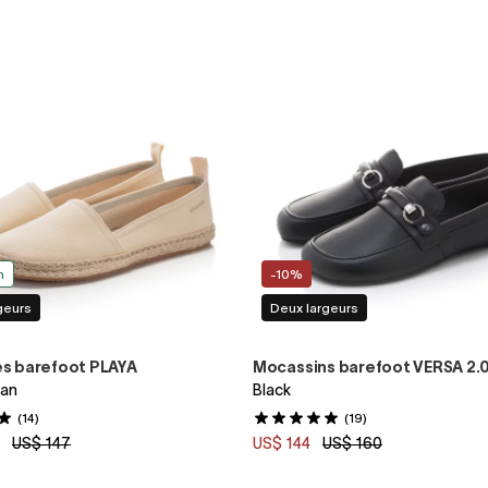
n
-10%
geurs
Deux largeurs
es barefoot PLAYA
Mocassins barefoot VERSA 2.
gan
Black
(14)
(19)
0
US$ 147
US$ 144
US$ 160