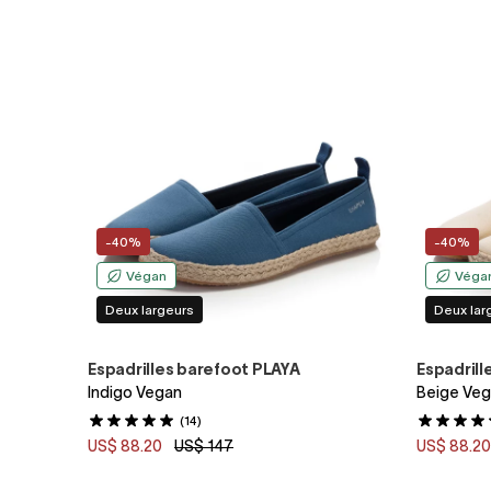
-40%
-40%
Végan
Véga
Deux largeurs
Deux lar
Espadrilles barefoot PLAYA
Espadrill
Indigo Vegan
Beige Ve
(14)
US$ 88.20
US$ 147
US$ 88.2