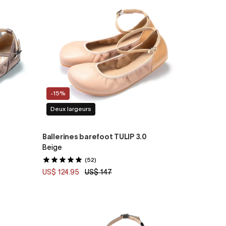
-15%
Deux largeurs
Ballerines barefoot TULIP 3.0
Beige
(52)
US$ 124.95
US$ 147