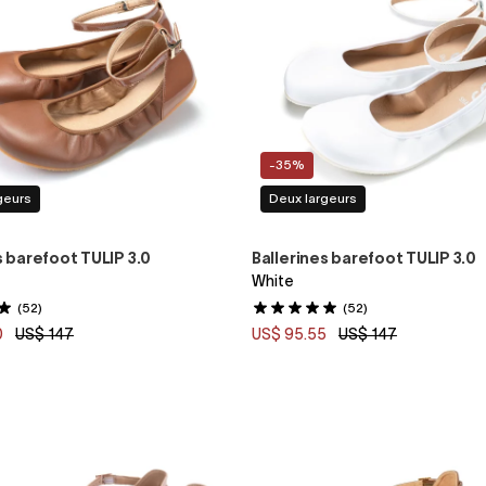
-35%
geurs
Deux largeurs
s barefoot TULIP 3.0
Ballerines barefoot TULIP 3.0
White
(52)
(52)
0
US$ 147
US$ 95.55
US$ 147