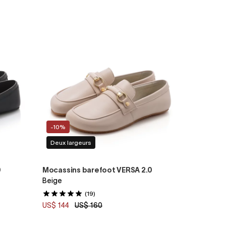
-10%
Deux largeurs
0
Mocassins barefoot VERSA 2.0
Beige
(19)
US$ 144
US$ 160