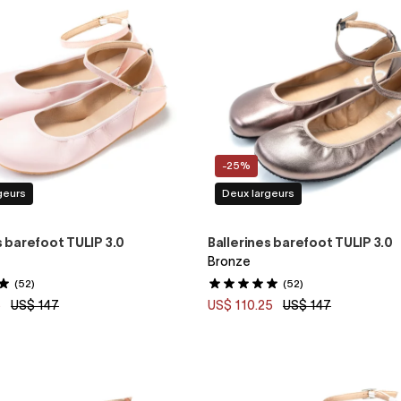
-25%
geurs
Deux largeurs
s barefoot TULIP 3.0
Ballerines barefoot TULIP 3.0
Bronze
(52)
(52)
5
US$ 147
US$ 110.25
US$ 147