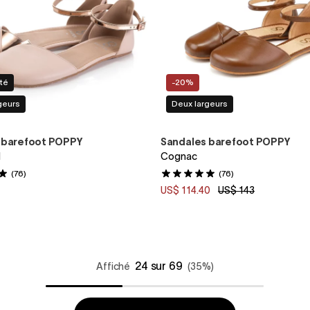
té
-20%
geurs
Deux largeurs
 barefoot POPPY
Sandales barefoot POPPY
d
Cognac
(76)
(76)
US$ 114.40
US$ 143
24 sur 69
Affiché
(35%)