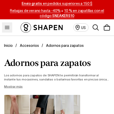
Envío gratis
en pedidos superiores a 150 $
Rebajas de verano hasta -40%
+
10 % en zapatillas con el
código
SNEAKERS10
Buscar
US
Adornos para zapatos
Inicio
Accesorios
Adornos para zapatos
Los adornos para zapatos de SHAPEN te permitirán transformar al
instante tus mocasines, sandalias o bailarinas favoritas en piezas únicas,
adaptadas a diferentes ocasiones. En nuestra oferta encontrarás
Mostrar más
prácticos adornos con clip, elegantes adornos para el tobillo y bonitos
lazos de tela en una amplia gama de colores que conferirán a tu look un
toque femenino y elegante. Una nueva forma, más sostenible, de renovar
tu armario, expresar tu personalidad y atraer todas las miradas.