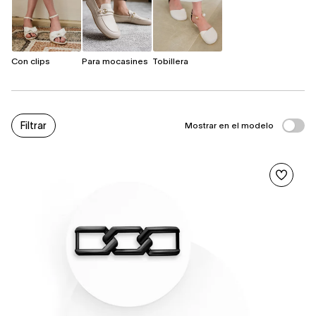
Con clips
Para mocasines
Tobillera
Filtrar
Mostrar en el modelo