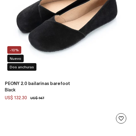
-10%
Nuevo
Dos anchuras
PEONY 2.0 bailarinas barefoot
Black
US$ 132.30
US$ 147