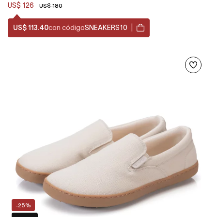
US$ 126
US$ 180
US$ 113.40
con código
SNEAKERS10
|
-25%