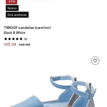
-20%
Nuevo
Dos anchuras
TWIGGY sandalias barefoot
Black & White
(4)
US$ 124
US$ 155