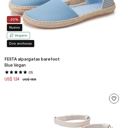
-20%
Nuevo
Vegano
Dos anchuras
FESTA alpargatas barefoot
Blue Vegan
(3)
US$ 124
US$ 155