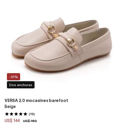
-10%
Dos anchuras
VERSA 2.0 mocasines barefoot
Beige
(19)
US$ 144
US$ 160