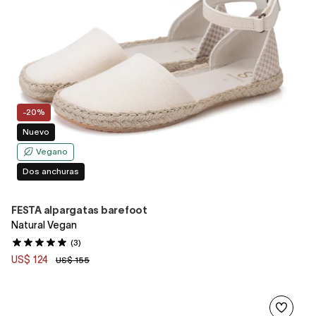
-20%
Nuevo
Vegano
Dos anchuras
FESTA alpargatas barefoot
Natural Vegan
(3)
US$ 124
US$ 155