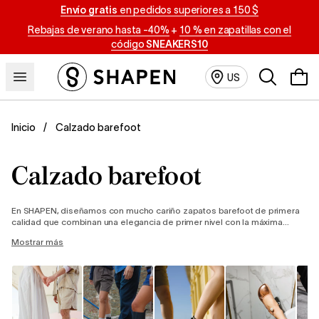
Envío gratis
en pedidos superiores a 150 $
Rebajas de verano hasta -40%
+
10 % en zapatillas con el
código
SNEAKERS10
Buscar
US
Calzado barefoot
Inicio
Calzado barefoot
En SHAPEN, diseñamos con mucho cariño zapatos barefoot de primera
calidad que combinan una elegancia de primer nivel con la máxima
comodidad. En nuestra gama encontrarás de todo, desde sandalias
Mostrar más
barefoot con estilo y elegantes bailarinas barefoot hasta zapatillas
barefoot urbanas o botas barefoot de invierno para los días más fríos.
Nos enorgullece presentarte nuestras exclusivas alpargatas barefoot,
las primeras del mundo, con las que disfrutarás de una auténtica
sensación de libertad. Más información sobre la promoción
"Envío
gratuito" aquí.