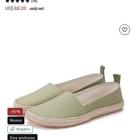
(14)
US$ 88.20
US$ 147
-40%
Nuevo
Vegano
Dos anchuras