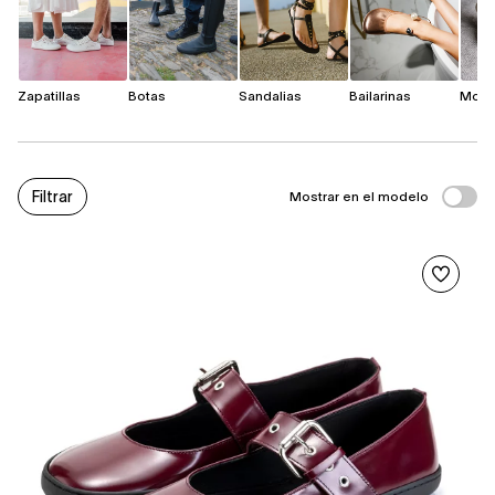
Zapatillas
Botas
Sandalias
Bailarinas
Moca
Filtrar
Mostrar en el modelo