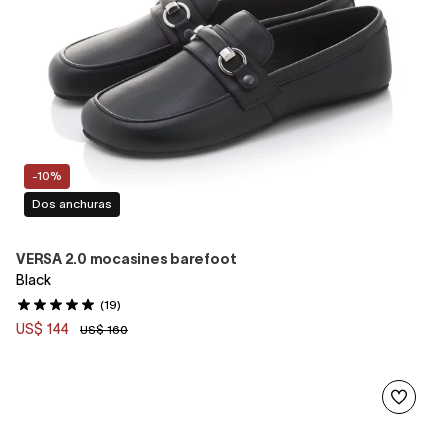
-10%
Dos anchuras
VERSA 2.0 mocasines barefoot
Black
(19)
US$ 144
US$ 160