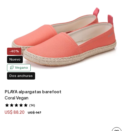
-40%
Nuevo
Vegano
Dos anchuras
PLAYA alpargatas barefoot
Coral Vegan
(14)
US$ 88.20
US$ 147