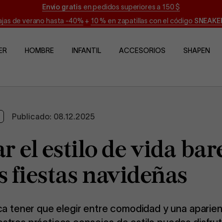
Envío gratis
en pedidos superiores a 150 $
jas de verano hasta -40%
+
10 % en zapatillas con el código
SNEAKE
ER
HOMBRE
INFANTIL
ACCESORIOS
SHAPEN
Publicado:
08.12.2025
el estilo de vida bare
s fiestas navideñas
ica tener que elegir entre comodidad y una aparie