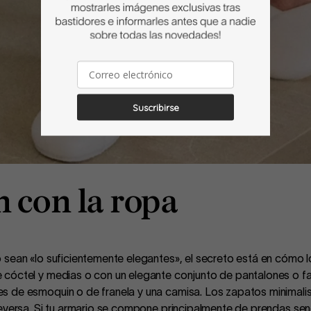
Suscribirse
 con la ropa
 sean «lo suficientemente elegantes», el secreto está en cómo
 cóctel y medias o con un elegante conjunto de pantalones o f
s de esmoquin o de franela y una camisa. Los zapatos minimal
ceversa. Si tu armario se compone principalmente de prendas se