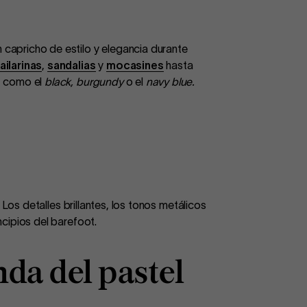
capricho de estilo y elegancia durante
ailarinas
,
sandalias
y
mocasines
hasta
s, como el
black, burgundy
o el
navy blue.
Los detalles brillantes, los tonos metálicos
ncipios del barefoot.
da del pastel