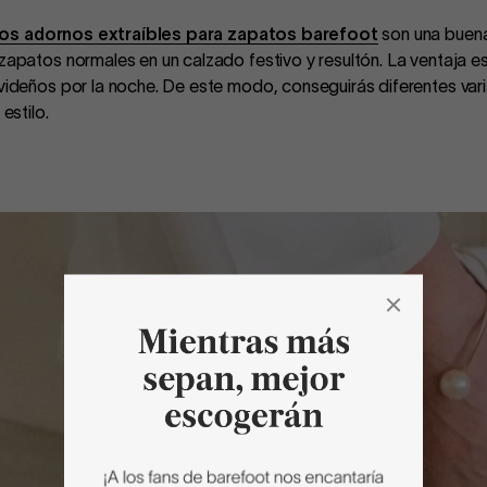
los adornos extraíbles para zapatos barefoot
son una buena
 zapatos normales en un calzado festivo y resultón. La ventaja 
avideños por la noche. De este modo, conseguirás diferentes va
estilo.