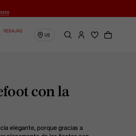
RS10
REBAJAS
Buscar
Iniciar sesión/Registrarse
US
foot con la
ncia elegante, porque gracias a