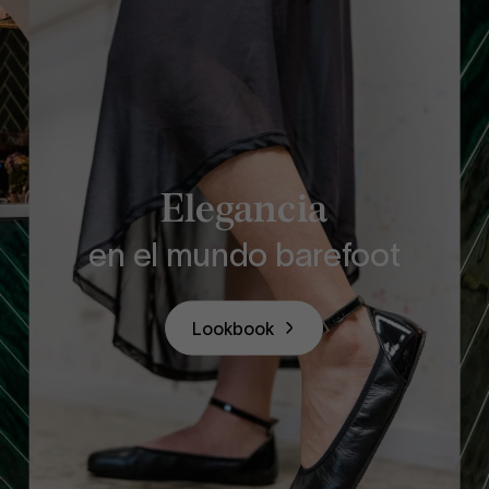
Elegancia
en el mundo barefoot
Lookbook