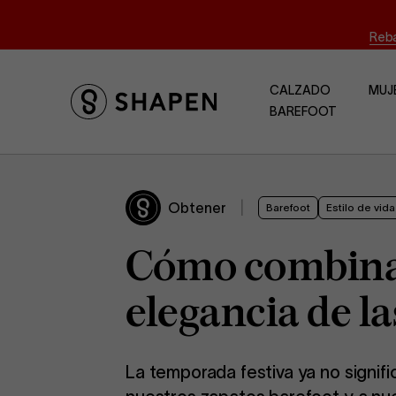
Reba
CALZADO
MUJ
BAREFOOT
Obtener
|
Barefoot
Estilo de vida
Cómo combinar 
elegancia de la
La temporada festiva ya no signif