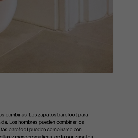
 los combinas. Los zapatos barefoot para
alda. Los hombres pueden combinar los
istas barefoot pueden combinarse con
ncillas y monocromáticas, opta por zapatos