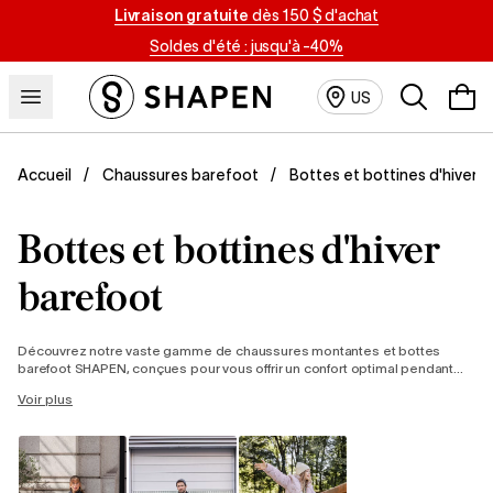
Livraison gratuite
dès 150 $ d'achat
Soldes d'été : jusqu'à -40%
Recherche
US
Bottes et bottines d'hiver
Accueil
Chaussures barefoot
Bottes et bottines d'hiver
barefoot
Découvrez notre vaste gamme de chaussures montantes et bottes
barefoot SHAPEN, conçues pour vous offrir un confort optimal pendant
les journées d'hiver. Découvrez nos modèles barefoot pour femme, pour
Voir plus
homme et pour enfant, des bottes élégantes aux bottes d'hiver légères
parfaites pour les hivers secs en ville.