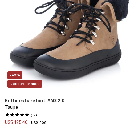
-40%
Dernière chance
Bottines barefoot LYNX 2.0
Taupe
(12)
US$ 125.40
US$ 209