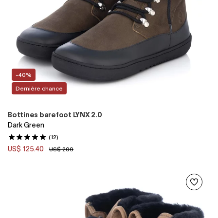
-40%
Dernière chance
Bottines barefoot LYNX 2.0
Dark Green
(12)
US$ 125.40
US$ 209