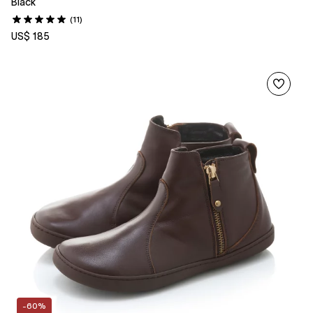
Black
(11)
US$ 185
-60%