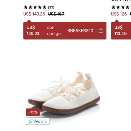
(33)
US$ 140.25
US$ 187
US$ 126
US$
con
US$
SNEAKERS10
|
126.23
código
113.40
-35%
Vegano