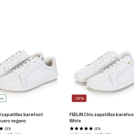
no
-35%
i zapatillas barefoot
FEELIN Chic zapatillas barefoo
cuero vegano
White
(31)
(21)