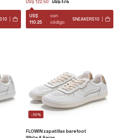
US$ 122.50
US$ 175
US$
con
S10
|
SNEAKERS10
|
110.25
código
-30%
FLOWIN zapatillas barefoot
White & Beige