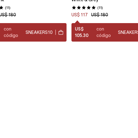
(11)
(11)
US$ 180
US$ 117
US$ 180
con
US$
con
SNEAKERS10
|
SNEAKER
código
105.30
código