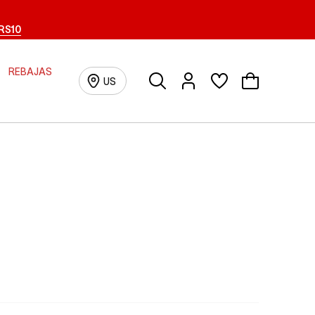
RS10
REBAJAS
Buscar
Iniciar sesión/Registrarse
US