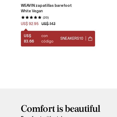
WEAVIN zapatillas barefoot
White Vegan
(20)
US$ 92.95
US$ 143
US$
con
SNEAKERS10
|
83.66
código
Comfort is beautiful