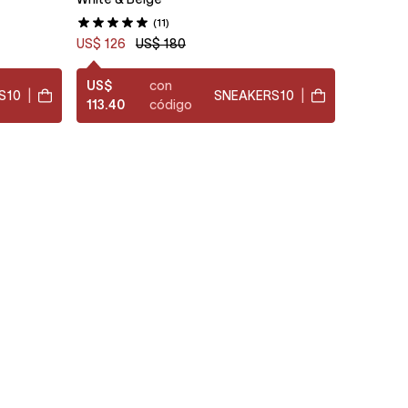
(11)
US$ 126
US$ 180
US$
con
S10
|
SNEAKERS10
|
113.40
código