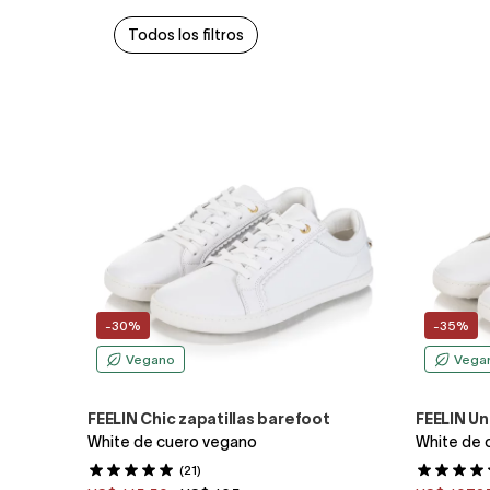
Todos los filtros
-30%
-35%
Vegano
Vega
FEELIN Chic zapatillas barefoot
FEELIN Un
White de cuero vegano
White de 
(21)