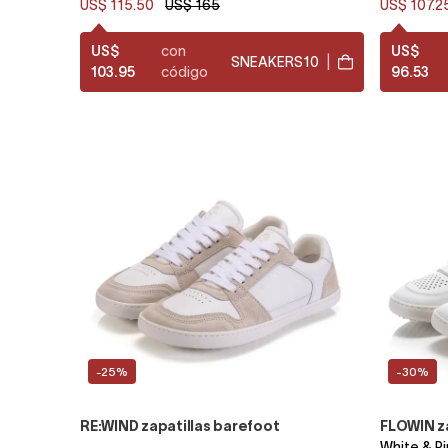
US$ 115.50
US$ 165
US$ 107.2
US$
con
US$
SNEAKERS10
|
103.95
código
96.53
-25%
-30%
RE:WIND zapatillas barefoot
FLOWIN za
White & Pi