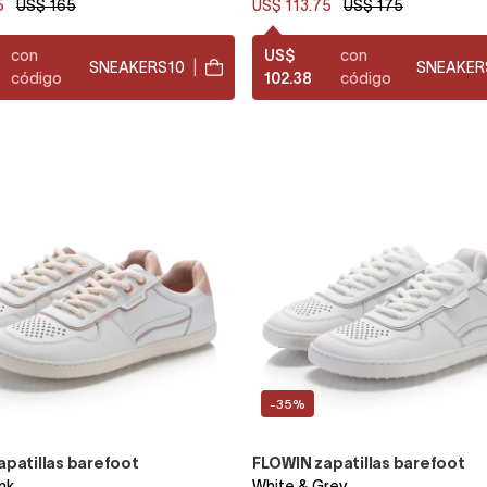
5
US$ 165
US$ 113.75
US$ 175
con
US$
con
SNEAKERS10
|
SNEAKER
código
102.38
código
-35%
patillas barefoot
FLOWIN zapatillas barefoot
nk
White & Grey