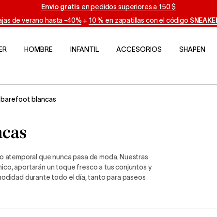
Envío gratis
en pedidos superiores a 150 $
jas de verano hasta -40%
+
10 % en zapatillas con el código
SNEAKE
ER
HOMBRE
INFANTIL
ACCESORIOS
SHAPEN
s barefoot blancas
ncas
nco atemporal que nunca pasa de moda. Nuestras
ico, aportarán un toque fresco a tus conjuntos y
modidad durante todo el día, tanto para paseos