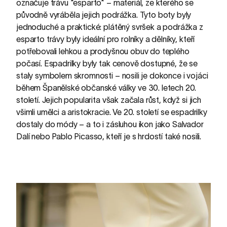
označuje trávu *esparto* – materiál, ze kterého se
původně vyráběla jejich podrážka. Tyto boty byly
jednoduché a praktické: plátěný svršek a podrážka z
esparto trávy byly ideální pro rolníky a dělníky, kteří
potřebovali lehkou a prodyšnou obuv do teplého
počasí. Espadrilky byly tak cenově dostupné, že se
staly symbolem skromnosti – nosili je dokonce i vojáci
během Španělské občanské války ve 30. letech 20.
století. Jejich popularita však začala růst, když si jich
všimli umělci a aristokracie. Ve 20. století se espadrilky
dostaly do módy – a to i zásluhou ikon jako Salvador
Dalí nebo Pablo Picasso, kteří je s hrdostí také nosili.