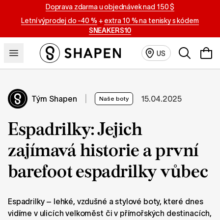
Doprava zdarma u objednávek nad 150 $
Letní výprodej do -40 %
+
extra 10 % na tenisky s kódem
SNEAKERS10
Vyhledáván
US
Tým Shapen
|
15.04.2025
Naše boty
Espadrilky: Jejich
zajímavá historie a první
barefoot espadrilky vůbec
Espadrilky – lehké, vzdušné a stylové boty, které dnes
vidíme v ulicích velkoměst či v přímořských destinacích,