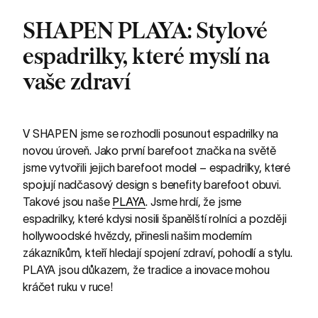
SHAPEN PLAYA: Stylové
espadrilky, které myslí na
vaše zdraví
V SHAPEN jsme se rozhodli posunout espadrilky na
novou úroveň. Jako první barefoot značka na světě
jsme vytvořili jejich barefoot model – espadrilky, které
spojují nadčasový design s benefity barefoot obuvi.
Takové jsou naše
PLAYA
. Jsme hrdí, že jsme
espadrilky, které kdysi nosili španělští rolníci a později
hollywoodské hvězdy, přinesli našim moderním
zákazníkům, kteří hledají spojení zdraví, pohodlí a stylu.
PLAYA jsou důkazem, že tradice a inovace mohou
kráčet ruku v ruce!