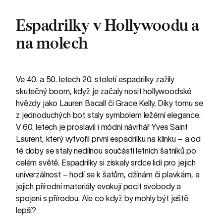
Espadrilky v Hollywoodu a
na molech
Ve 40. a 50. letech 20. století espadrilky zažily
skutečný boom, když je začaly nosit hollywoodské
hvězdy jako Lauren Bacall či Grace Kelly. Díky tomu se
z jednoduchých bot staly symbolem ležérní elegance.
V 60. letech je proslavil i módní návrhář Yves Saint
Laurent, který vytvořil první espadrilku na klínku – a od
té doby se staly nedílnou součástí letních šatníků po
celém světě. Espadrilky si získaly srdce lidí pro jejich
univerzálnost – hodí se k šatům, džínám či plavkám, a
jejich přírodní materiály evokují pocit svobody a
spojení s přírodou. Ale co když by mohly být ještě
lepší?