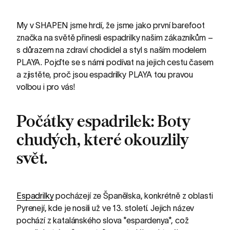
My v SHAPEN jsme hrdí, že jsme jako první barefoot
značka na světě přinesli espadrilky našim zákazníkům –
s důrazem na zdraví chodidel a styl s naším modelem
PLAYA. Pojďte se s námi podívat na jejich cestu časem
a zjistěte, proč jsou espadrilky PLAYA tou pravou
volbou i pro vás!
Počátky espadrilek: Boty
chudých, které okouzlily
svět.
Espadrilky
pocházejí ze Španělska, konkrétně z oblasti
Pyrenejí, kde je nosili už ve 13. století. Jejich název
pochází z katalánského slova *espardenya*, což