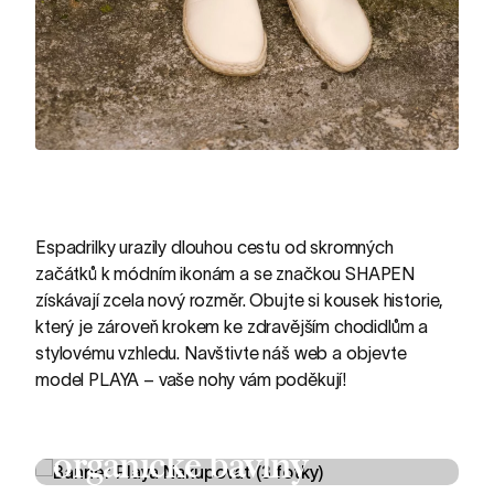
Espadrilky urazily dlouhou cestu od skromných
začátků k módním ikonám a se značkou SHAPEN
získávají zcela nový rozměr. Obujte si kousek historie,
který je zároveň krokem ke zdravějším chodidlům a
stylovému vzhledu. Navštivte náš web a objevte
model PLAYA – vaše nohy vám poděkují!
První barefoot Espadrilky PLAYA
Vzdušná letní obuv z
organické bavlny