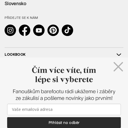
Slovensko
PŘIDEJTE SE K NÁM
Instagram
Facebook
YouTube
Pinterest
TikTok
LOOKBOOK
POMOC
SPOLUPRÁCE
SHAPEN
2026 © SHAPEN BAREFOOT – VŠECHNA PRÁVA VYHRAZENA |
E-SHOP
Přihlásit na odběr
NA MÍRU
OD BLUEWEB