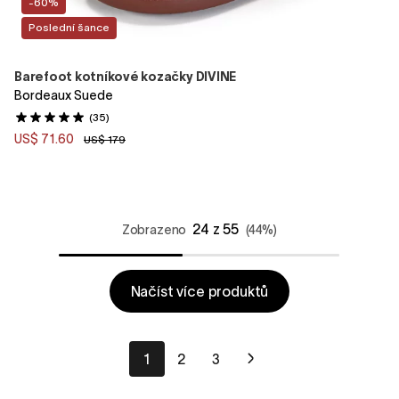
-60%
Poslední šance
Barefoot kotníkové kozačky DIVINE
Bordeaux Suede
(35)
US$ 71.60
US$ 179
24 z 55
Zobrazeno
(44%)
Načíst více produktů
1
2
3