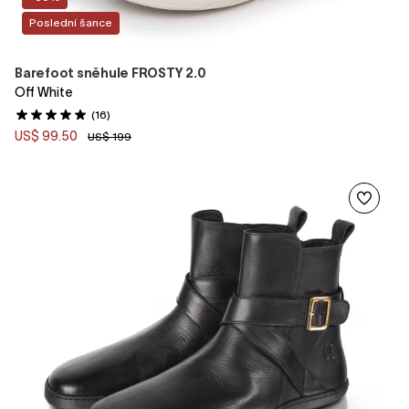
Poslední šance
Barefoot sněhule FROSTY 2.0
Off White
(16)
US$ 99.50
US$ 199