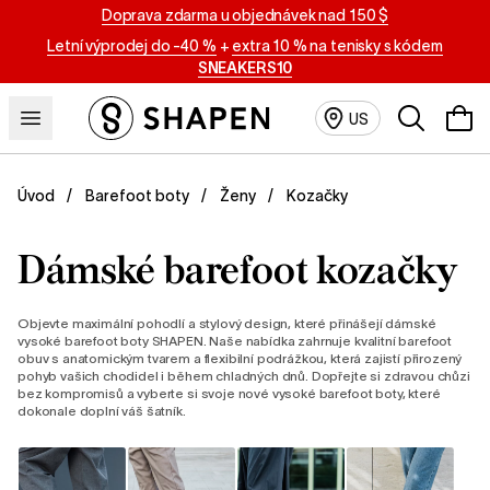
Doprava zdarma u objednávek nad 150 $
Letní výprodej do -40 %
+
extra 10 % na tenisky s kódem
SNEAKERS10
Vyhledáván
US
Kozačky
Úvod
Barefoot boty
Ženy
Dámské barefoot kozačky
Objevte maximální pohodlí a stylový design, které přinášejí dámské
vysoké barefoot boty SHAPEN. Naše nabídka zahrnuje kvalitní barefoot
obuv s anatomickým tvarem a flexibilní podrážkou, která zajistí přirozený
pohyb vašich chodidel i během chladných dnů. Dopřejte si zdravou chůzi
bez kompromisů a vyberte si svoje nové vysoké barefoot boty, které
dokonale doplní váš šatník.