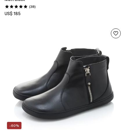
(38)
US$ 185
-60%