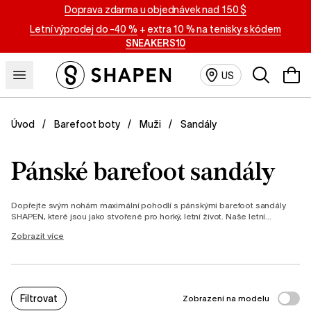
Doprava zdarma u objednávek nad 150 $
Letní výprodej do -40 %
+
extra 10 % na tenisky s kódem
SNEAKERS10
Vyhledáván
US
Sandály
Úvod
Barefoot boty
Muži
Pánské barefoot sandály
Dopřejte svým nohám maximální pohodlí s pánskými barefoot sandály
SHAPEN, které jsou jako stvořené pro horký, letní život. Naše letní
barefoot boty s tenkou podrážkou jsou perfektní volbou pro všechny
Zobrazit více
pány, kteří si potrpí na kvalitu a autentický pocit svobody.
Filtrovat
Zobrazení na modelu