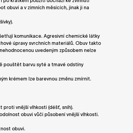
I po krátkém použití dochází ke zvlhnutí
 obuvi a v zimních měsících, jinak ji na
ívky).
šetřují komunikace. Agresivní chemické látky
rchové úpravy svrchních materiálů. Obuv takto
buv znehodnocenou uvedeným způsobem nelze
ě pouštět barvu syté a tmavé odstíny
odným krémem lze barevnou změnu zmírnit.
proti vnější vlhkosti (déšť, sníh).
dolnost obuvi vůči působení vnější vlhkosti.
nost obuvi.