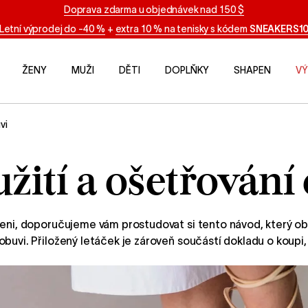
Doprava zdarma u objednávek nad 150 $
Letní výprodej do -40 %
+
extra 10 % na tenisky s kódem
SNEAKERS1
ŽENY
MUŽI
DĚTI
DOPLŇKY
SHAPEN
VÝ
vi
žití a ošetřování
ojeni, doporučujeme vám prostudovat si tento návod, který o
buvi. Přiložený letáček je zároveň součástí dokladu o koupi, 