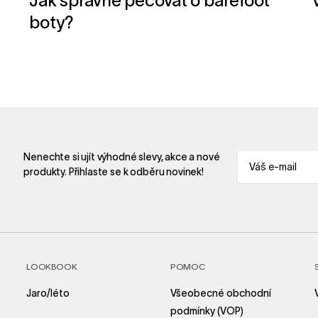
​Jak správně pečovat o barefoot
boty?
Nenechte si ujít výhodné slevy, akce a nové
produkty. Přihlaste se k odběru novinek!
LOOKBOOK
POMOC
Jaro/léto
Všeobecné obchodní
podmínky (VOP)