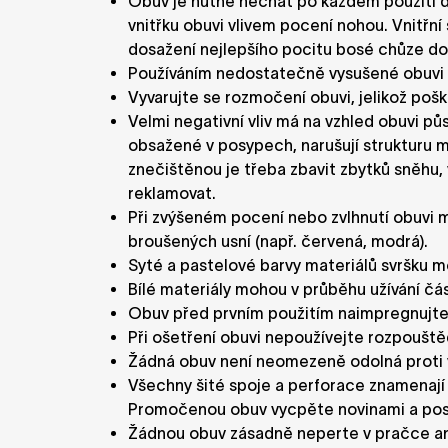
Obuv je nutné nechat po každém použití dů
vnitřku obuvi vlivem pocení nohou. Vnitřní
dosažení nejlepšího pocitu bosé chůze d
Používáním nedostatečně vysušené obuvi z
Vyvarujte se rozmočení obuvi, jelikož poš
Velmi negativní vliv má na vzhled obuvi p
obsažené v posypech, narušují strukturu m
znečištěnou je třeba zbavit zbytků sněh
reklamovat.
Při zvýšeném pocení nebo zvlhnutí obuvi 
broušených usní (např. červená, modrá).
Syté a pastelové barvy materiálů svršku 
Bílé materiály mohou v průběhu užívání čá
Obuv před prvním použitím naimpregnujte 
Při ošetření obuvi nepoužívejte rozpouštědl
Žádná obuv není neomezeně odolná proti 
Všechny šité spoje a perforace znamenají 
Promočenou obuv vycpěte novinami a pos
Žádnou obuv zásadně neperte v pračce ani 