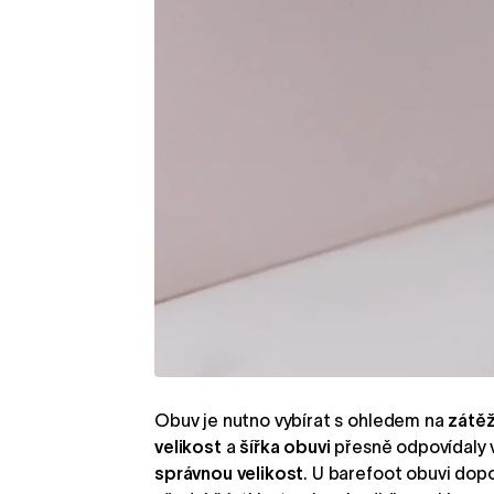
Obuv je nutno vybírat s ohledem na
zátě
velikost
a
šířka obuvi
přesně odpovídaly v
správnou velikost
. U barefoot obuvi do