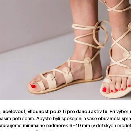
ž
,
účelovost
,
vhodnost použití pro danou aktivitu
. Při výběr
ašim potřebám. Abyste byli spokojeni a vaše obuv měla správ
poručujeme
minimálně nadměrek 6–10 mm
(v dětských modele