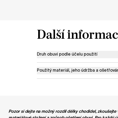
Další informac
Druh obuvi podle účelu použití
Použitý materiál, jeho údržba a ošetřová
Pozor si dejte na možný rozdíl délky chodidel, zkoušejte
materiálové složení a způsob ošetření obuvi. Pro každý ú