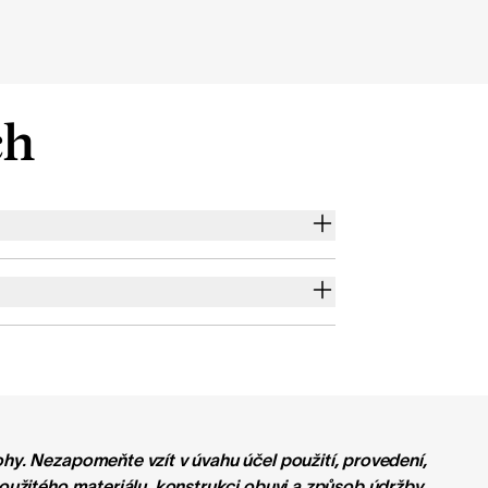
ch
ohy. Nezapomeňte vzít v úvahu účel použití, provedení,
použitého materiálu, konstrukci obuvi a způsob údržby.