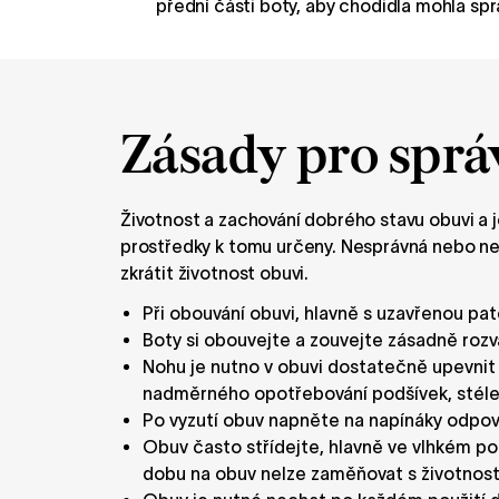
přední části boty, aby chodidla mohla spr
Zásady pro sprá
Životnost a zachování dobrého stavu obuvi a je
prostředky k tomu určeny. Nesprávná nebo ne
zkrátit životnost obuvi.
Při obouvání obuvi, hlavně s uzavřenou pato
Boty si obouvejte a zouvejte zásadně rozv
Nohu je nutno v obuvi dostatečně upevnit
nadměrného opotřebování podšívek, stélek
Po vyzutí obuv napněte na napínáky odpovíd
Obuv často střídejte, hlavně ve vlhkém po
dobu na obuv nelze zaměňovat s životností