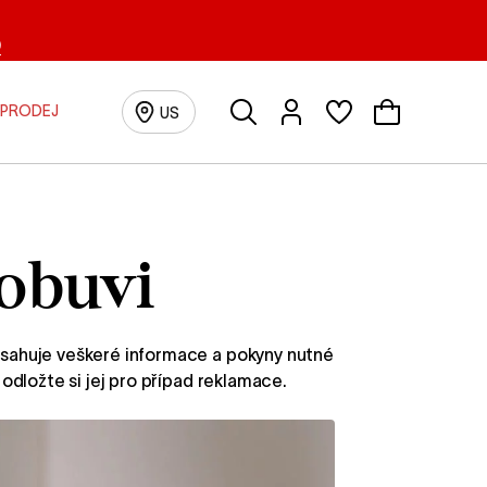
0
Vyhledávání
Přihlásit se/Registrovat
PRODEJ
US
 obuvi
bsahuje veškeré informace a pokyny nutné
odložte si jej pro případ reklamace.