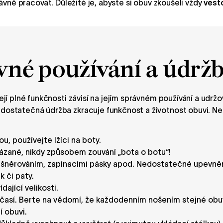
ávně pracovat. Důležité je, abyste si obuv zkoušeli vždy
vest
vné používání a údrž
jí plné funkčnosti závisí na jejím správném používání a udrž
dostatečná údržba zkracuje funkčnost a životnost obuvi. 
u, používejte lžíci na boty.
ázané, nikdy způsobem zouvání „bota o botu“!
 šněrováním, zapínacími pásky apod. Nedostatečné upevněn
 či paty.
ající velikosti.
časí. Berte na vědomí, že každodenním nošením stejné obuvi,
 obuvi.