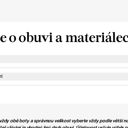
e o obuvi a materiále
ní
 vždy obě boty a správnou velikost vyberte vždy podle větší n
čel užívání je vhodný jiný druh obuvi. Účelovost určuje výběr 