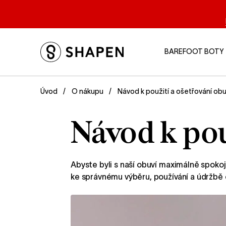
BAREFOOT BOTY
Návod k použití a ošetřování obu
Úvod
O nákupu
Návod k pou
Abyste byli s naší obuví maximálně spok
ke správnému výběru, používání a údržbě o