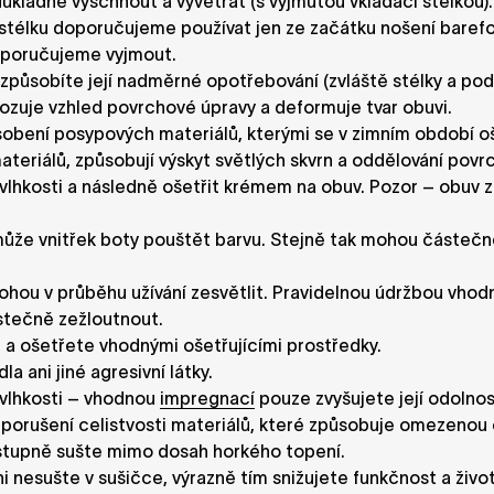
kladně vyschnout a vyvětrat (s vyjmutou vkládací stélkou). 
 stélku doporučujeme používat jen ze začátku nošení barefoot
oporučujeme vyjmout.
působíte její nadměrné opotřebování (zvláště stélky a podš
kozuje vzhled povrchové úpravy a deformuje tvar obuvi.
ůsobení posypových materiálů, kterými se v zimním období o
ateriálů, způsobují výskyt světlých skvrn a oddělování pov
u, vlhkosti a následně ošetřit krémem na obuv. Pozor – o
může vnitřek boty pouštět barvu. Stejně tak mohou částečn
mohou v průběhu užívání zesvětlit. Pravidelnou údržbou vh
stečně zežloutnout.
a ošetřete vhodnými ošetřujícími prostředky.
a ani jiné agresivní látky.
vlhkosti – vhodnou
impregnací
pouze zvyšujete její odolnost 
porušení celistvosti materiálů, které způsobuje omezenou o
tupně sušte mimo dosah horkého topení.
nesušte v sušičce, výrazně tím snižujete funkčnost a život