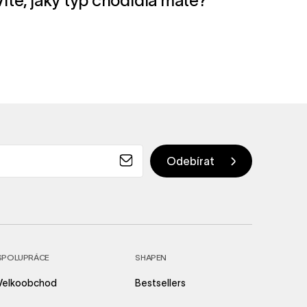
Víte, jaký typ chodidla máte?
SPOLUPRÁCE
SHAPEN
Velkoobchod
Bestsellers