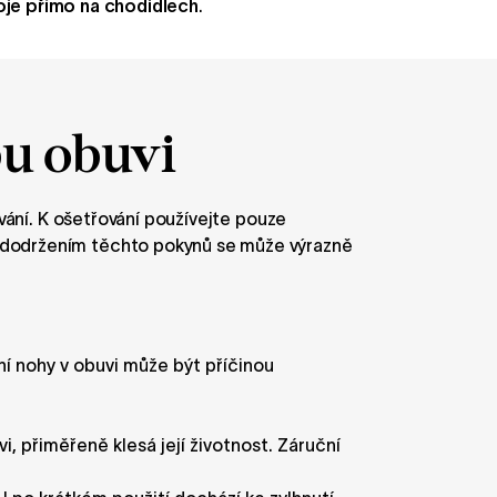
oje přímo na chodidlech
.
bu obuvi
ování. K ošetřování používejte pouze
Nedodržením těchto pokynů se může výrazně
í nohy v obuvi může být příčinou
 přiměřeně klesá její životnost. Záruční