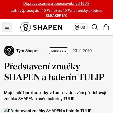
Doprava zdarma u objednávek nad 150 $
Letní výprodej do -40 %
+
extra 10 % na tenisky s kódem
SNEAKERS10
Vyhledáván
US
Tým Shapen
|
23.11.2019
Naše boty
Představení značky
SHAPEN a balerín TULIP
Moje milé barefooterky, v tomto videu vám představuji
značku SHAPEN a naše baleríny TULIP.