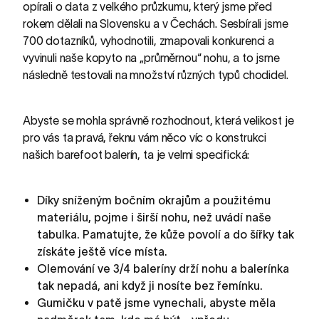
opírali o data z velkého průzkumu, který jsme před
rokem dělali na Slovensku a v Čechách. Sesbírali jsme
700 dotazníků, vyhodnotili, zmapovali konkurenci a
vyvinuli naše kopyto na „průměrnou“ nohu, a to jsme
následně testovali na množství různých typů chodidel.
Abyste se mohla správně rozhodnout, která velikost je
pro vás ta pravá, řeknu vám něco víc o konstrukci
našich barefoot balerín, ta je velmi specifická:
Díky sníženým bočním okrajům a použitému
materiálu, pojme i širší nohu, než uvádí naše
tabulka. Pamatujte, že kůže povolí a do šířky tak
získáte ještě více místa.
Olemování ve 3/4 baleríny drží nohu a balerínka
tak nepadá, ani když ji nosíte bez řemínku.
Gumičku v patě jsme vynechali, abyste měla