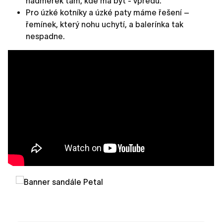
nadměrek tam, kde má být - vpředu.
Pro úzké kotníky a úzké paty máme řešení –
řemínek, který nohu uchytí, a balerínka tak
nespadne.
Nové kousky!
Povyšte svůj módní