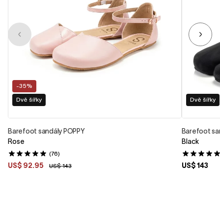
-35%
Dvě šířky
Dvě šířky
Barefoot sandály POPPY
Barefoot s
Rose
Black
(76)
US$ 92.95
US$ 143
US$ 143