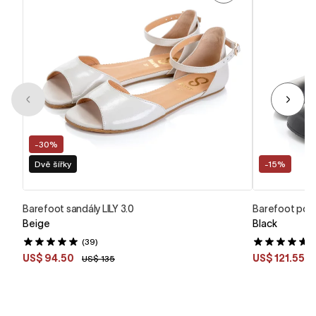
-30%
Dvě šířky
-15%
Barefoot sandály LILY 3.0
Barefoot polo
Beige
Black
(39)
(
US$ 94.50
US$ 121.55
US$ 135