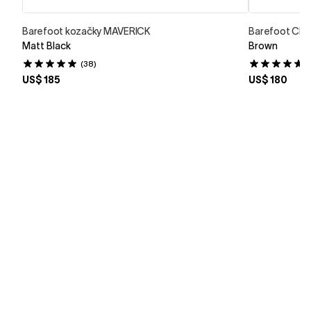
Barefoot kozačky MAVERICK
Barefoot Che
Matt Black
Brown
(38)
(
US$ 185
US$ 180