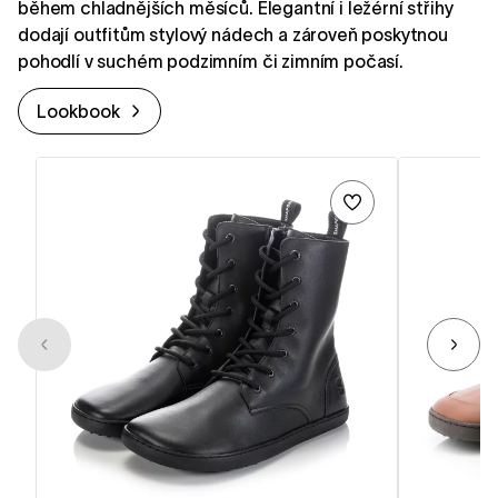
během chladnějších měsíců. Elegantní i ležérní střihy
dodají outfitům stylový nádech a zároveň poskytnou
pohodlí v suchém podzimním či zimním počasí.
Lookbook