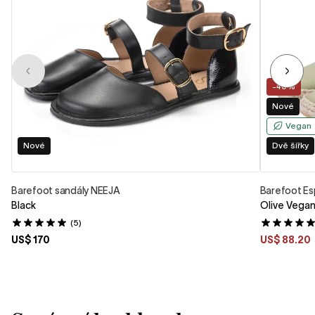
-40%
Nové
Vegan
Nové
Dvě šířky
Barefoot sandály NEEJA
Barefoot Es
Black
Olive Vega
(5)
US$ 170
US$ 88.20