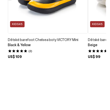
KIDS45
KIDS45
Dětské barefoot Chelsea boty VICTORY Mini
Dětské barefo
Black & Yellow
Beige
(2)
(
US$ 109
US$ 99