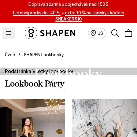
Doprava zdarma u objednávek nad 150 $
Letní výprodej do -40 %
+
extra 10 % na tenisky s kódem
SNEAKERS10
Vyhledáván
US
SHAPEN Lookbooky
Úvod
SHAPEN
Lookbooky
Lookbook Párty